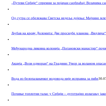
„Путеви Србије“ спремни за појачан саобраћај: Возачима са
Од сутра се обележава Светска недеља дојења: Мајчино мле
Љубав на крову Доломита: Две просидбе чланова „Видлича“
Међународна ликовна колонија „Погановски манастир“ поч
Акција „Вози одморан“ на Градини: Умор за воланом опасан
Вода из белопаланачког водовода није исправна за пиће
30.0
Почиње топлотни талас у Србији – дуготрајно излагању јак