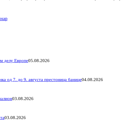
нар
ом делу Европе
05.08.2026
ка од 7. до 9. августа престоница банице
04.08.2026
малион
03.08.2026
ота
03.08.2026