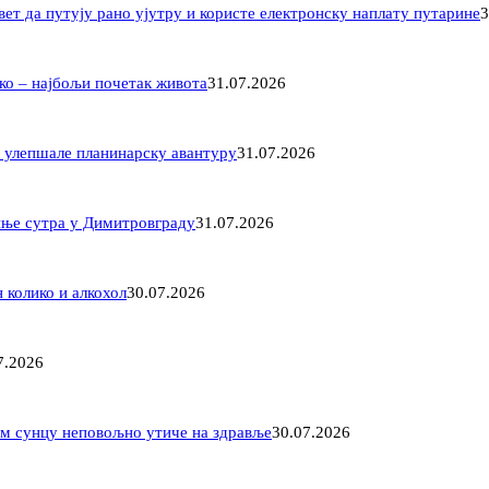
вет да путују рано ујутру и користе електронску наплату путарине
3
ко – најбољи почетак живота
31.07.2026
 улепшале планинарску авантуру
31.07.2026
иње сутра у Димитровграду
31.07.2026
 колико и алкохол
30.07.2026
7.2026
ом сунцу неповољно утиче на здравље
30.07.2026