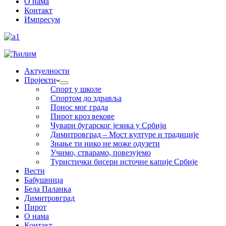
О нама
Контакт
Импресум
Актуелности
Пројекти
Спорт у школе
Спортом до здравља
Понос мог града
Пирот кроз векове
Чувари бугарског језика у Србији
Димитровград – Мост културе и традиције
Знање ти нико не може одузети
Учимо, стварамо, повезујемо
Туристички бисери источне капије Србије
Вести
Бабушница
Бела Паланка
Димитровград
Пирот
О нама
Контакт