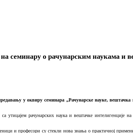
на семинару о рачунарским наукама и в
редавању у оквиру семинара „Рачунарске науке, вештачка и
 са утицајем рачунарских наука и вештачке интелигенције на 
ченици и професори су стекли нова знања о практичној примени