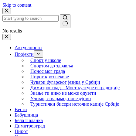
Skip to content
No results
Актуелности
Пројекти
Спорт у школе
Спортом до здравља
Понос мог града
Пирот кроз векове
Чувари бугарског језика у Србији
Димитровград – Мост културе и традиције
Знање ти нико не може одузети
Учимо, стварамо, повезујемо
Туристички бисери источне капије Србије
Вести
Бабушница
Бела Паланка
Димитровград
Пирот