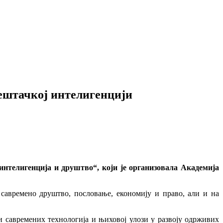
ештачкој интелигенцији
нтелигенција и друштво“, који је организовала Академија
савремено друштво, пословање, економију и право, али и на
 савремених технологија и њиховој улози у развоју одрживих