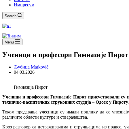
Импресум
Search
Menu
Ученици и професори Гимназије Пирот 
Љубица Marković
04.03.2026
Гимназија Пирот
Ученици и професори Гимназије Пирот присуствовали су п
техничко-васпитачких струковних студија – Одсек у Пироту.
Током предавања учесници су имали прилику да се упознају
различите области културе и стваралаштва.
Кроз разговор са истраживачима и стручњацима из праксе, у