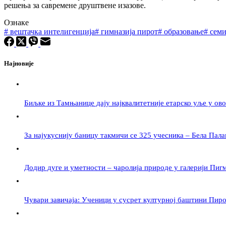
решења за савремене друштвене изазове.
Ознаке
#
вештачка интелигенција
#
гимназија пирот
#
образовање
#
семи
Најновије
Биљке из Тамњанице дају најквалитетније етарско уље у ов
За најукуснију баницу такмичи се 325 учесника – Бела Палан
Додир дуге и уметности – чаролија природе у галерији Пиг
Чувари завичаја: Ученици у сусрет културној баштини Пир