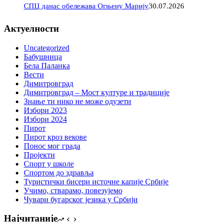
СПЦ данас обележава Огњену Марију
30.07.2026
Актуелности
Uncategorized
Бабушница
Бела Паланка
Вести
Димитровград
Димитровград – Мост културе и традиције
Знање ти нико не може одузети
Избори 2023
Избори 2024
Пирот
Пирот кроз векове
Понос мог града
Пројекти
Спорт у школе
Спортом до здравља
Туристички бисери источне капије Србије
Учимо, стварамо, повезујемо
Чувари бугарског језика у Србији
Најчитаније