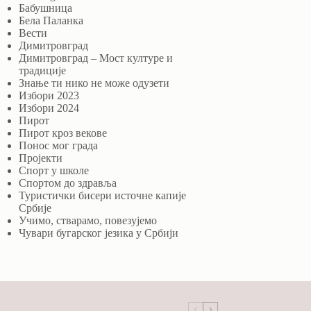
Бабушница
Бела Паланка
Вести
Димитровград
Димитровград – Мост културе и
традиције
Знање ти нико не може одузети
Избори 2023
Избори 2024
Пирот
Пирот кроз векове
Понос мог града
Пројекти
Спорт у школе
Спортом до здравља
Туристички бисери источне капије
Србије
Учимо, стварамо, повезујемо
Чувари бугарског језика у Србији