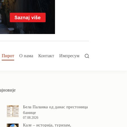
Пирот
О нама
Контакт
Импресум
ајновије
Бела Паланка од данас престоница
банице
07.08.2026
Кале – историја, туризам,