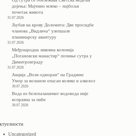
дојења: Мајчино млеко – најбољи
почетак живота
31.07.2026
Љубав на крову Доломита: Две просидбе
чланова „Видлича“ улепшале
планинарску авантуру
31.07.2026
Међународна ликовна колонија
„Погановски манастир“ почиње сутра у
Димитровграду
31.07.2026
Акција „Вози одморан“ на Градини:
Умор за воланом опасан колико и алкохол
30.07.2026
Вода из белопаланачког водовода није
исправна за пиће
30.07.2026
ктуелности
Uncategorized