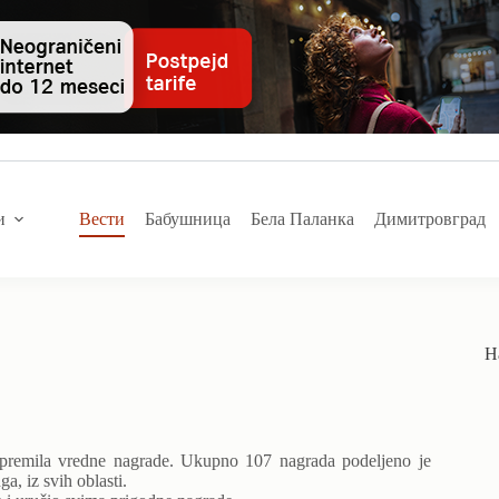
и
Вести
Бабушница
Бела Паланка
Димитровград
Н
ripremila vredne nagrade. Ukupno 107 nagrada podeljeno je
a, iz svih oblasti.