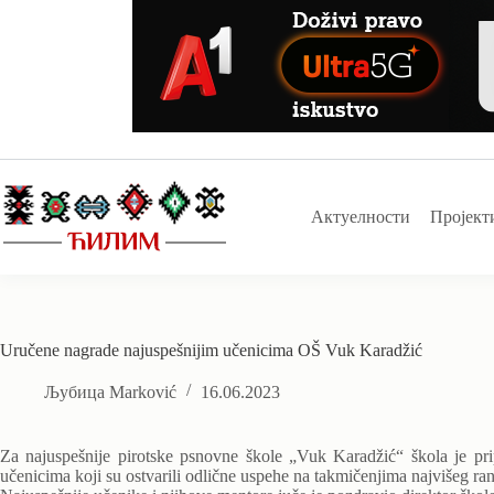
Skip
to
content
Актуелности
Пројект
Uručene nagrade najuspešnijim učenicima OŠ Vuk Karadžić
Љубица Marković
16.06.2023
Za najuspešnije pirotske psnovne škole „Vuk Karadžić“ škola je p
učenicima koji su ostvarili odlične uspehe na takmičenjima najvišeg rang