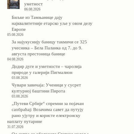
уметност
06.08.2026
Биљке из Тамњанице дају
најквалитетније етарско уље у овом делу
Европе
05.08.2026
За најукуснију баницу такмичи се 325
учесника – Бела Паланка од 7. до 9.
августа престоница банице
04.08.2026
Додир дуге и уметности – чаролија
природе у галерији Пигмалион
03.08.2026
Чувари завичаја: Ученици у сусрет
културној баштини Пирота
03.08.2026
„Путеви Србије“ спремни за појачан
саобраћај: Возачима савет да путују
рано ујутру и користе електронску
наплату путарине
31.07.2026
Од сутра се обележава Светска недеља