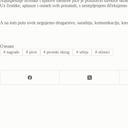
Najuspešnije učenike i njihove mentore juče je pozdravio direktor škol
Uz čestitke, aplauze i osmeh svih prisutnih, s nestrpljenjem iščekujem
A na tom putu uvek negujemo drugarstvo, saradnju, komunikaciju, kreati
Ознаке
#
nagrade
#
pirot
#
pirotski okrug
#
srbija
#
učenici