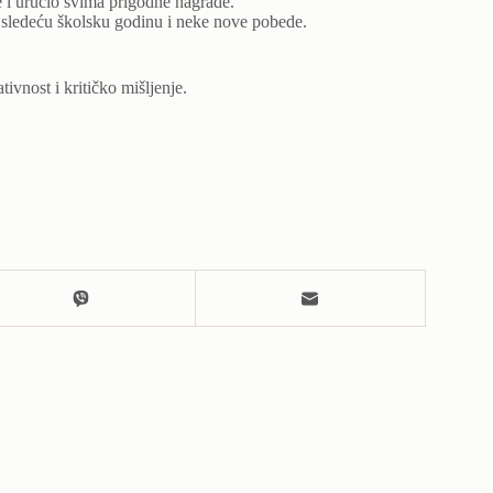
e i uručio svima prigodne nagrade.
o sledeću školsku godinu i neke nove pobede.
vnost i kritičko mišljenje.