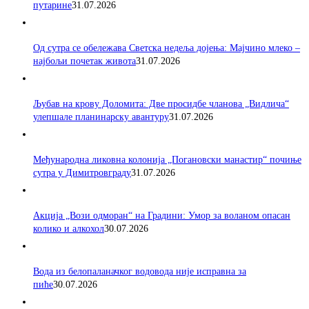
путарине
31.07.2026
Од сутра се обележава Светска недеља дојења: Мајчино млеко –
најбољи почетак живота
31.07.2026
Љубав на крову Доломита: Две просидбе чланова „Видлича“
улепшале планинарску авантуру
31.07.2026
Међународна ликовна колонија „Погановски манастир“ почиње
сутра у Димитровграду
31.07.2026
Акција „Вози одморан“ на Градини: Умор за воланом опасан
колико и алкохол
30.07.2026
Вода из белопаланачког водовода није исправна за
пиће
30.07.2026