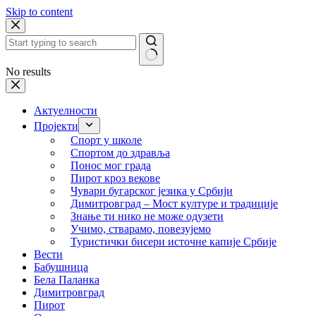
Skip to content
No results
Актуелности
Пројекти
Спорт у школе
Спортом до здравља
Понос мог града
Пирот кроз векове
Чувари бугарског језика у Србији
Димитровград – Мост културе и традиције
Знање ти нико не може одузети
Учимо, стварамо, повезујемо
Туристички бисери источне капије Србије
Вести
Бабушница
Бела Паланка
Димитровград
Пирот