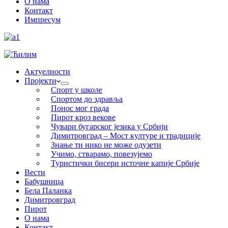
О нама
Контакт
Импресум
Актуелности
Пројекти
Спорт у школе
Спортом до здравља
Понос мог града
Пирот кроз векове
Чувари бугарског језика у Србији
Димитровград – Мост културе и традиције
Знање ти нико не може одузети
Учимо, стварамо, повезујемо
Туристички бисери источне капије Србије
Вести
Бабушница
Бела Паланка
Димитровград
Пирот
О нама
Контакт