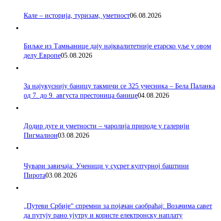
Кале – историја, туризам, уметност
06.08.2026
Биљке из Тамњанице дају најквалитетније етарско уље у овом
делу Европе
05.08.2026
За најукуснију баницу такмичи се 325 учесника – Бела Паланка
од 7. до 9. августа престоница банице
04.08.2026
Додир дуге и уметности – чаролија природе у галерији
Пигмалион
03.08.2026
Чувари завичаја: Ученици у сусрет културној баштини
Пирота
03.08.2026
„Путеви Србије“ спремни за појачан саобраћај: Возачима савет
да путују рано ујутру и користе електронску наплату