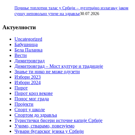
Почиње топлотни талас у Србији – дуготрајно излагању јаком
сунцу неповољно утиче на здравље
30.07.2026
Актуелности
Uncategorized
Бабушница
Бела Паланка
Вести
Димитровград
Димитровград – Мост културе и традиције
Знање ти нико не може одузети
Избори 2023
Избори 2024
Пирот
Пирот кроз векове
Понос мог града
Пројекти
Спорт у школе
Спортом до здравља
Туристички бисери источне капије Србије
Учимо, стварамо, повезујемо
Чувари бугарског језика у Србији