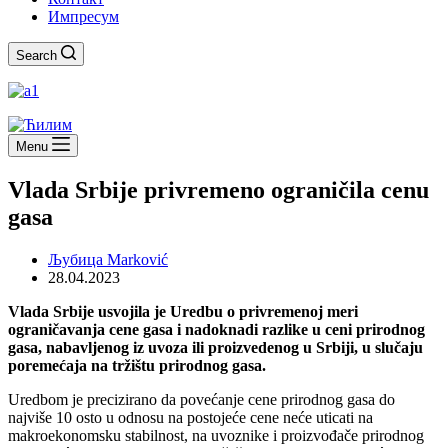
Импресум
Search
Menu
Vlada Srbije privremeno ograničila cenu
gasa
Љубица Marković
28.04.2023
Vlada Srbije usvojila je Uredbu o privremenoj meri
ograničavanja cene gasa i nadoknadi razlike u ceni prirodnog
gasa, nabavljenog iz uvoza ili proizvedenog u Srbiji, u slučaju
poremećaja na tržištu prirodnog gasa.
Uredbom je precizirano da povećanje cene prirodnog gasa do
najviše 10 osto u odnosu na postojeće cene neće uticati na
makroekonomsku stabilnost, na uvoznike i proizvođače prirodnog