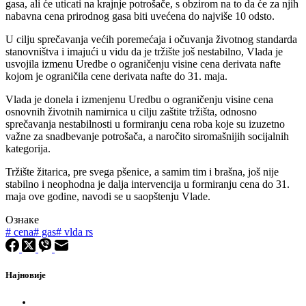
gasa, ali će uticati na krajnje potrošače, s obzirom na to da će za njih
nabavna cena prirodnog gasa biti uvećena do najviše 10 odsto.
U cilju sprečavanja većih poremećaja i očuvanja životnog standarda
stanovništva i imajući u vidu da je tržište još nestabilno, Vlada je
usvojila izmenu Uredbe o ograničenju visine cena derivata nafte
kojom je ograničila cene derivata nafte do 31. maja.
Vlada je donela i izmenjenu Uredbu o ograničenju visine cena
osnovnih životnih namirnica u cilju zaštite tržišta, odnosno
sprečavanja nestabilnosti u formiranju cena roba koje su izuzetno
važne za snadbevanje potrošača, a naročito siromašnijih socijalnih
kategorija.
Tržište žitarica, pre svega pšenice, a samim tim i brašna, još nije
stabilno i neophodna je dalja intervencija u formiranju cena do 31.
maja ove godine, navodi se u saopštenju Vlade.
Ознаке
#
cena
#
gas
#
vlda rs
Најновије