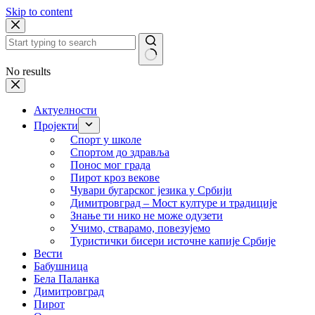
Skip to content
No results
Актуелности
Пројекти
Спорт у школе
Спортом до здравља
Понос мог града
Пирот кроз векове
Чувари бугарског језика у Србији
Димитровград – Мост културе и традиције
Знање ти нико не може одузети
Учимо, стварамо, повезујемо
Туристички бисери источне капије Србије
Вести
Бабушница
Бела Паланка
Димитровград
Пирот