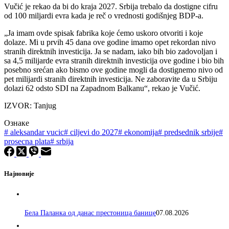
Vučić je rekao da bi do kraja 2027. Srbija trebalo da dostigne cifru
od 100 miljardi evra kada je reč o vrednosti godišnjeg BDP-a.
„Ja imam ovde spisak fabrika koje ćemo uskoro otvoriti i koje
dolaze. Mi u prvih 45 dana ove godine imamo opet rekordan nivo
stranih direktnih investicija. Ja se nadam, iako bih bio zadovoljan i
sa 4,5 milijarde evra stranih direktnih investicija ove godine i bio bih
posebno srećan ako bismo ove godine mogli da dostignemo nivo od
pet milijardi stranih direktnih investicija. Ne zaboravite da u Srbiju
dolazi 62 odsto SDI na Zapadnom Balkanu“, rekao je Vučić.
IZVOR: Tanjug
Ознаке
#
aleksandar vucic
#
ciljevi do 2027
#
ekonomija
#
predsednik srbije
#
prosecna plata
#
srbija
Најновије
Бела Паланка од данас престоница банице
07.08.2026