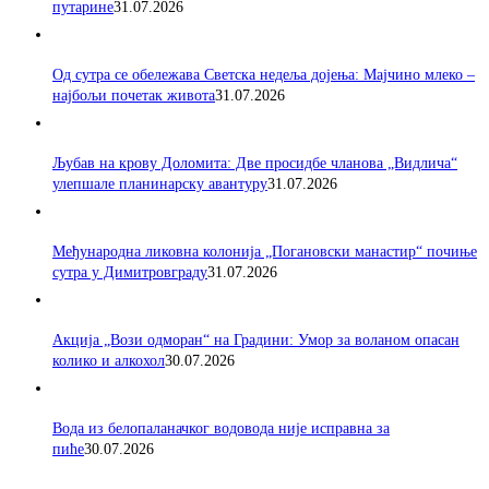
путарине
31.07.2026
Од сутра се обележава Светска недеља дојења: Мајчино млеко –
најбољи почетак живота
31.07.2026
Љубав на крову Доломита: Две просидбе чланова „Видлича“
улепшале планинарску авантуру
31.07.2026
Међународна ликовна колонија „Погановски манастир“ почиње
сутра у Димитровграду
31.07.2026
Акција „Вози одморан“ на Градини: Умор за воланом опасан
колико и алкохол
30.07.2026
Вода из белопаланачког водовода није исправна за
пиће
30.07.2026