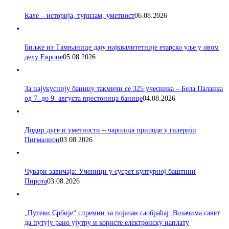
Кале – историја, туризам, уметност
06.08.2026
Биљке из Тамњанице дају најквалитетније етарско уље у овом
делу Европе
05.08.2026
За најукуснију баницу такмичи се 325 учесника – Бела Паланка
од 7. до 9. августа престоница банице
04.08.2026
Додир дуге и уметности – чаролија природе у галерији
Пигмалион
03.08.2026
Чувари завичаја: Ученици у сусрет културној баштини
Пирота
03.08.2026
„Путеви Србије“ спремни за појачан саобраћај: Возачима савет
да путују рано ујутру и користе електронску наплату