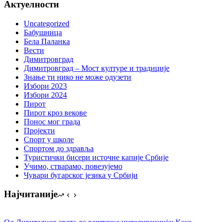
Актуелности
Uncategorized
Бабушница
Бела Паланка
Вести
Димитровград
Димитровград – Мост културе и традиције
Знање ти нико не може одузети
Избори 2023
Избори 2024
Пирот
Пирот кроз векове
Понос мог града
Пројекти
Спорт у школе
Спортом до здравља
Туристички бисери источне капије Србије
Учимо, стварамо, повезујемо
Чувари бугарског језика у Србији
Најчитаније