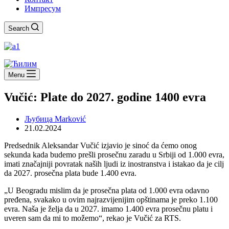
Импресум
Search
Menu
Vučić: Plate do 2027. godine 1400 evra
Љубица Marković
21.02.2024
Predsednik Aleksandar Vučić izjavio je sinoć da ćemo onog
sekunda kada budemo prešli prosečnu zaradu u Srbiji od 1.000 evra,
imati značajniji povratak naših ljudi iz inostranstva i istakao da je cilj
da 2027. prosečna plata bude 1.400 evra.
„U Beogradu mislim da je prosečna plata od 1.000 evra odavno
pređena, svakako u ovim najrazvijenijim opštinama je preko 1.100
evra. Naša je želja da u 2027. imamo 1.400 evra prosečnu platu i
uveren sam da mi to možemo“, rekao je Vučić za RTS.