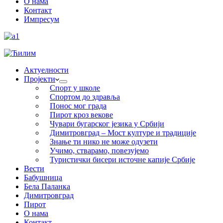
О нама
Контакт
Импресум
Актуелности
Пројекти
Спорт у школе
Спортом до здравља
Понос мог града
Пирот кроз векове
Чувари бугарског језика у Србији
Димитровград – Мост културе и традиције
Знање ти нико не може одузети
Учимо, стварамо, повезујемо
Туристички бисери источне капије Србије
Вести
Бабушница
Бела Паланка
Димитровград
Пирот
О нама
Контакт