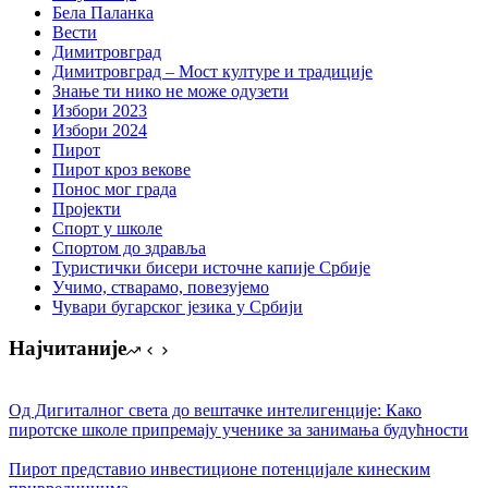
Бела Паланка
Вести
Димитровград
Димитровград – Мост културе и традиције
Знање ти нико не може одузети
Избори 2023
Избори 2024
Пирот
Пирот кроз векове
Понос мог града
Пројекти
Спорт у школе
Спортом до здравља
Туристички бисери источне капије Србије
Учимо, стварамо, повезујемо
Чувари бугарског језика у Србији
Најчитаније
Од Дигиталног света до вештачке интелигенције: Како
пиротске школе припремају ученике за занимања будућности
Пирот представио инвестиционе потенцијале кинеским