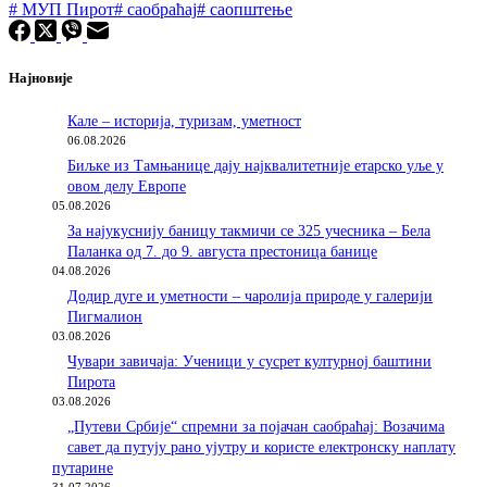
#
МУП Пирот
#
саобраћај
#
саопштење
Најновије
Кале – историја, туризам, уметност
06.08.2026
Биљке из Тамњанице дају најквалитетније етарско уље у
овом делу Европе
05.08.2026
За најукуснију баницу такмичи се 325 учесника – Бела
Паланка од 7. до 9. августа престоница банице
04.08.2026
Додир дуге и уметности – чаролија природе у галерији
Пигмалион
03.08.2026
Чувари завичаја: Ученици у сусрет културној баштини
Пирота
03.08.2026
„Путеви Србије“ спремни за појачан саобраћај: Возачима
савет да путују рано ујутру и користе електронску наплату
путарине