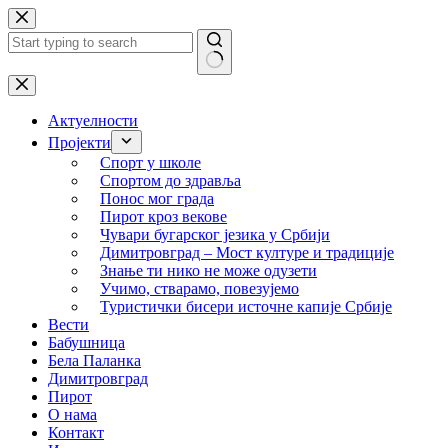
Skip
to
content
No
results
Актуелности
Пројекти
Спорт у школе
Спортом до здравља
Понос мог града
Пирот кроз векове
Чувари бугарског језика у Србији
Димитровград – Мост културе и традиције
Знање ти нико не може одузети
Учимо, стварамо, повезујемо
Туристички бисери источне капије Србије
Вести
Бабушница
Бела Паланка
Димитровград
Пирот
О нама
Контакт