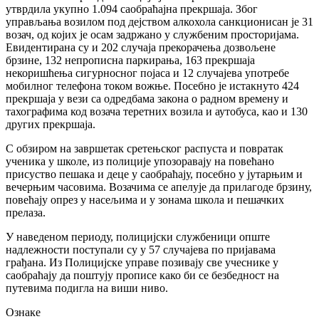
утврдила укупно 1.094 саобраћајна прекршаја. Због
управљања возилом под дејством алкохола санкционисан је 31
возач, од којих је осам задржано у службеним просторијама.
Евидентирана су и 202 случаја прекорачења дозвољене
брзине, 132 непрописна паркирања, 163 прекршаја
некоришћења сигурносног појаса и 12 случајева употребе
мобилног телефона током вожње. Посебно је истакнуто 424
прекршаја у вези са одредбама закона о радном времену и
тахографима код возача теретних возила и аутобуса, као и 130
других прекршаја.
С обзиром на завршетак сретењског распуста и повратак
ученика у школе, из полиције упозоравају на повећано
присуство пешака и деце у саобраћају, посебно у јутарњим и
вечерњим часовима. Возачима се апелује да прилагоде брзину,
повећају опрез у насељима и у зонама школа и пешачких
прелаза.
У наведеном периоду, полицијски службеници опште
надлежности поступали су у 57 случајева по пријавама
грађана. Из Полицијске управе позивају све учеснике у
саобраћају да поштују прописе како би се безбедност на
путевима подигла на виши ниво.
Ознаке