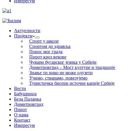
Импресум
Актуелности
Пројекти
Спорт у школе
Спортом до здравља
Понос мог града
Пирот кроз векове
Чувари бугарског језика у Србији
Димитровград – Мост културе и традиције
Знање ти нико не може одузети
Учимо, стварамо, повезујемо
Туристички бисери источне капије Србије
Вести
Бабушница
Бела Паланка
Димитровград
Пирот
О нама
Контакт
Импресум