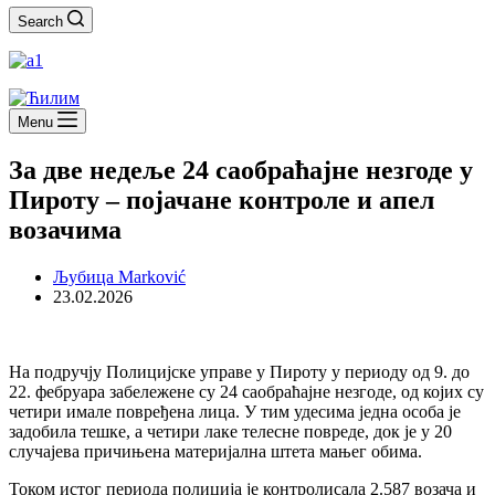
Search
Menu
За две недеље 24 саобраћајне незгоде у
Пироту – појачане контроле и апел
возачима
Љубица Marković
23.02.2026
На подручју Полицијске управе у Пироту у периоду од 9. до
22. фебруара забележене су 24 саобраћајне незгоде, од којих су
четири имале повређена лица. У тим удесима једна особа је
задобила тешке, а четири лаке телесне повреде, док је у 20
случајева причињена материјална штета мањег обима.
Током истог периода полиција је контролисала 2.587 возача и