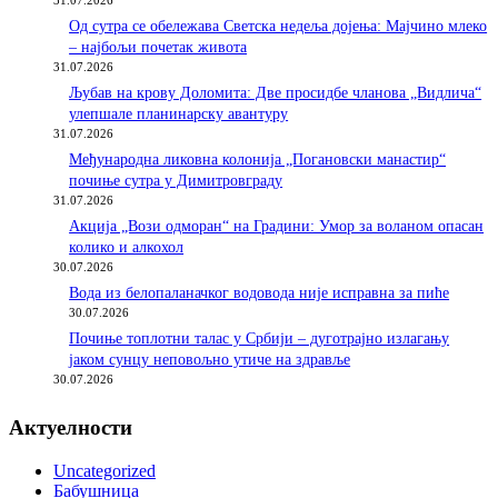
31.07.2026
Од сутра се обележава Светска недеља дојења: Мајчино млеко
– најбољи почетак живота
31.07.2026
Љубав на крову Доломита: Две просидбе чланова „Видлича“
улепшале планинарску авантуру
31.07.2026
Међународна ликовна колонија „Погановски манастир“
почиње сутра у Димитровграду
31.07.2026
Акција „Вози одморан“ на Градини: Умор за воланом опасан
колико и алкохол
30.07.2026
Вода из белопаланачког водовода није исправна за пиће
30.07.2026
Почиње топлотни талас у Србији – дуготрајно излагању
јаком сунцу неповољно утиче на здравље
30.07.2026
Актуелности
Uncategorized
Бабушница