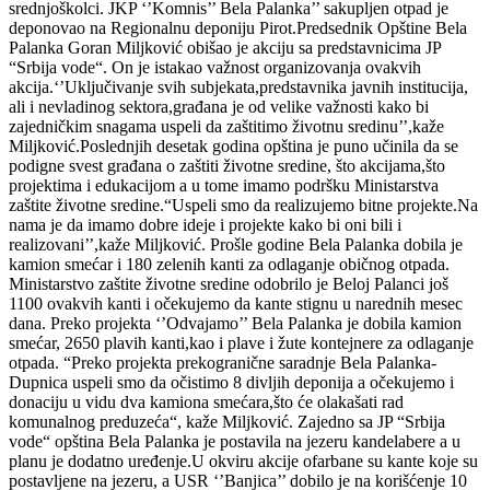
srednjoškolci. JKP ‘’Komnis’’ Bela Palanka’’ sakupljen otpad je
deponovao na Regionalnu deponiju Pirot.Predsednik Opštine Bela
Palanka Goran Miljković obišao je akciju sa predstavnicima JP
“Srbija vode“. On je istakao važnost organizovanja ovakvih
akcija.‘’Uključivanje svih subjekata,predstavnika javnih institucija,
ali i nevladinog sektora,građana je od velike važnosti kako bi
zajedničkim snagama uspeli da zaštitimo životnu sredinu’’,kaže
Miljković.Poslednjih desetak godina opština je puno učinila da se
podigne svest građana o zaštiti životne sredine, što akcijama,što
projektima i edukacijom a u tome imamo podršku Ministarstva
zaštite životne sredine.“Uspeli smo da realizujemo bitne projekte.Na
nama je da imamo dobre ideje i projekte kako bi oni bili i
realizovani’’,kaže Miljković. Prošle godine Bela Palanka dobila je
kamion smećar i 180 zelenih kanti za odlaganje običnog otpada.
Ministarstvo zaštite životne sredine odobrilo je Beloj Palanci još
1100 ovakvih kanti i očekujemo da kante stignu u narednih mesec
dana. Preko projekta ‘’Odvajamo’’ Bela Palanka je dobila kamion
smećar, 2650 plavih kanti,kao i plave i žute kontejnere za odlaganje
otpada. “Preko projekta prekogranične saradnje Bela Palanka-
Dupnica uspeli smo da očistimo 8 divljih deponija a očekujemo i
donaciju u vidu dva kamiona smećara,što će olakašati rad
komunalnog preduzeća“, kaže Miljković. Zajedno sa JP “Srbija
vode“ opština Bela Palanka je postavila na jezeru kandelabere a u
planu je dodatno uređenje.U okviru akcije ofarbane su kante koje su
postavljene na jezeru, a USR ‘’Banjica’’ dobilo je na korišćenje 10