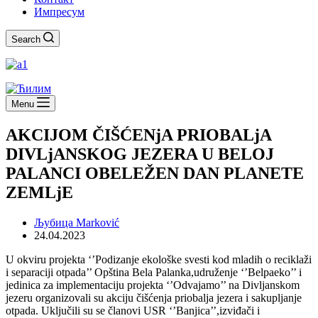
Импресум
Search
Menu
AKCIJOM ČIŠĆENjA PRIOBALjA
DIVLjANSKOG JEZERA U BELOJ
PALANCI OBELEŽEN DAN PLANETE
ZEMLjE
Љубица Marković
24.04.2023
U okviru projekta ‘’Podizanje ekološke svesti kod mladih o reciklaži
i separaciji otpada’’ Opština Bela Palanka,udruženje ‘’Belpaeko’’ i
jedinica za implementaciju projekta ‘’Odvajamo’’ na Divljanskom
jezeru organizovali su akciju čišćenja priobalja jezera i sakupljanje
otpada. Uključili su se članovi USR ‘’Banjica’’,izviđači i