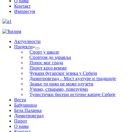
О нама
Контакт
Импресум
Актуелности
Пројекти
Спорт у школе
Спортом до здравља
Понос мог града
Пирот кроз векове
Чувари бугарског језика у Србији
Димитровград – Мост културе и традиције
Знање ти нико не може одузети
Учимо, стварамо, повезујемо
Туристички бисери источне капије Србије
Вести
Бабушница
Бела Паланка
Димитровград
Пирот
О нама
Контакт