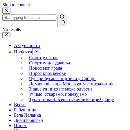
Skip to content
No results
Актуелности
Пројекти
Спорт у школе
Спортом до здравља
Понос мог града
Пирот кроз векове
Чувари бугарског језика у Србији
Димитровград – Мост културе и традиције
Знање ти нико не може одузети
Учимо, стварамо, повезујемо
Туристички бисери источне капије Србије
Вести
Бабушница
Бела Паланка
Димитровград
Пирот