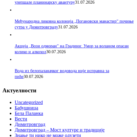
улепшале планинарску авантуру
31.07.2026
Међународна ликовна колонија „Погановски манастир“ почиње
сутра у Димитровграду
31.07.2026
Акција „Вози одморан“ на Градини: Умор за воланом опасан
колико и алкохол
30.07.2026
Вода из белопаланачког водовода није исправна за
пиће
30.07.2026
Актуелности
Uncategorized
Бабушница
Бела Паланка
Вести
Димитровград
Димитровград – Мост културе и традиције
Знање ти нико не може одузети