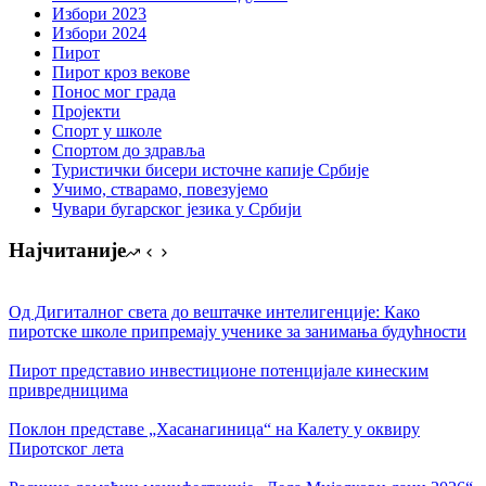
Избори 2023
Избори 2024
Пирот
Пирот кроз векове
Понос мог града
Пројекти
Спорт у школе
Спортом до здравља
Туристички бисери источне капије Србије
Учимо, стварамо, повезујемо
Чувари бугарског језика у Србији
Најчитаније
Од Дигиталног света до вештачке интелигенције: Како
пиротске школе припремају ученике за занимања будућности
Пирот представио инвестиционе потенцијале кинеским
привредницима
Поклон представе „Хасанагиница“ на Калету у оквиру
Пиротског лета