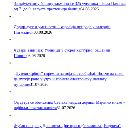
За најукуснију баницу такмичи се 325 учесника – Бела Паланка
од 7. до 9. августа престоница банице
04.08.2026
Додир дуге и уметности – чаролија природе у галерији
Пигмалион
03.08.2026
Чувари завичаја: Ученици у сусрет културној баштини
Пирота
03.08.2026
„Путеви Србије“ спремни за појачан саобраћај: Возачима савет
да путују рано ујутру и користе електронску наплату
путарине
31.07.2026
Од сутра се обележава Светска недеља дојења: Мајчино млеко –
најбољи почетак живота
31.07.2026
Љубав на крову Доломита: Две просидбе чланова „Видлича“