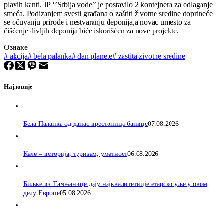
plavih kanti. JP ‘’Srbija vode’’ je postavilo 2 kontejnera za odlaganje
smeća. Podizanjem svesti građana o zaštiti životne sredine doprineće
se očuvanju prirode i nestvaranju deponija,a novac umesto za
čišćenje divljih deponija biće iskorišćen za nove projekte.
Ознаке
#
akcija
#
bela palanka
#
dan planete
#
zastita zivotne sredine
Најновије
Бела Паланка од данас престоница банице
07.08.2026
Кале – историја, туризам, уметност
06.08.2026
Биљке из Тамњанице дају најквалитетније етарско уље у овом
делу Европе
05.08.2026