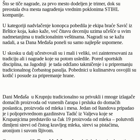
Što se tiče nagrade, za prvo mesto dodeljen je trimer, dok su
preostala dva mesta nagrađenja vrednim poklonima STIHL
kompanije.
U kategoriji nadvlačenje konopca pobedila je ekipa braće Savić iz
Brštice koja, kako kaže, već čitavu deceniju uzima učešće u svim
nadmetanjima u tradicionalnim veštinama. Nagradi su se kažu
nadali, a sa Dana Međaša poneli su samo najlepše uspomene.
U skosku u dalj učestvovali su i mali i veliki, svi zainteresovani za
tradiciju ali i nagrade koje su potom usledile. Pored sportskih
disciplina, na Jagodnji je tada održano takmičenje i u pripremanju
tradicionalnog čorbastog pasulja. Pobednici u kulinarstvu osvojili su
kotlić i posude za pripremanje hrane.
Dani Međaša u Krupnju tradicionalno su privukli i mnoge izlagače
domaćih proizvoda od vunenih čarapa i prsluka do domaćih
poslastica, proizvoda od mleka i mesa. Jedan od štandova pripadao
je i poljoprivrednom gazdinstvu Tadić iz Valjeva koje se
Krupanjcima predstavilo sa čak 19 proizvoda od mleka – polutvrdi
dimljeni sirevi od čistog kravljeg mleka, sirevi sa pistaćima,
aronijom i suvom šljivom.