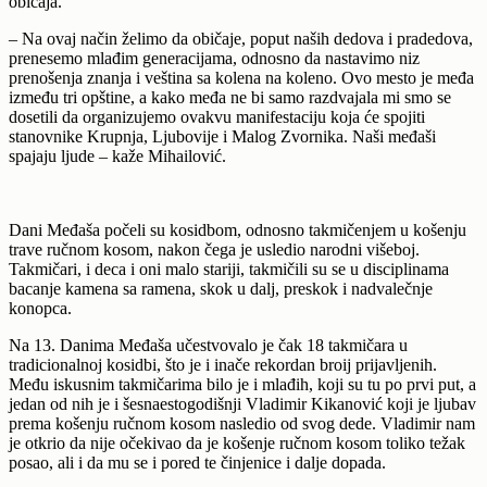
običaja.
– Na ovaj način želimo da običaje, poput naših dedova i pradedova,
prenesemo mlađim generacijama, odnosno da nastavimo niz
prenošenja znanja i veština sa kolena na koleno. Ovo mesto je međa
između tri opštine, a kako međa ne bi samo razdvajala mi smo se
dosetili da organizujemo ovakvu manifestaciju koja će spojiti
stanovnike Krupnja, Ljubovije i Malog Zvornika. Naši međaši
spajaju ljude – kaže Mihailović.
Dani Međaša počeli su kosidbom, odnosno takmičenjem u košenju
trave ručnom kosom, nakon čega je usledio narodni višeboj.
Takmičari, i deca i oni malo stariji, takmičili su se u disciplinama
bacanje kamena sa ramena, skok u dalj, preskok i nadvalečnje
konopca.
Na 13. Danima Međaša učestvovalo je čak 18 takmičara u
tradicionalnoj kosidbi, što je i inače rekordan broij prijavljenih.
Među iskusnim takmičarima bilo je i mlađih, koji su tu po prvi put, a
jedan od nih je i šesnaestogodišnji Vladimir Kikanović koji je ljubav
prema košenju ručnom kosom nasledio od svog dede. Vladimir nam
je otkrio da nije očekivao da je košenje ručnom kosom toliko težak
posao, ali i da mu se i pored te činjenice i dalje dopada.