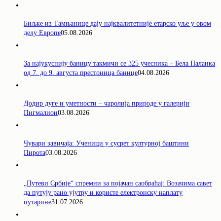
Биљке из Тамњанице дају најквалитетније етарско уље у овом
делу Европе
05.08.2026
За најукуснију баницу такмичи се 325 учесника – Бела Паланка
од 7. до 9. августа престоница банице
04.08.2026
Додир дуге и уметности – чаролија природе у галерији
Пигмалион
03.08.2026
Чувари завичаја: Ученици у сусрет културној баштини
Пирота
03.08.2026
„Путеви Србије“ спремни за појачан саобраћај: Возачима савет
да путују рано ујутру и користе електронску наплату
путарине
31.07.2026