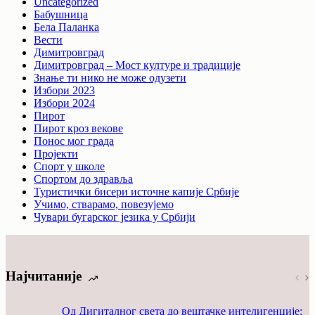
Uncategorized
Бабушница
Бела Паланка
Вести
Димитровград
Димитровград – Мост културе и традиције
Знање ти нико не може одузети
Избори 2023
Избори 2024
Пирот
Пирот кроз векове
Понос мог града
Пројекти
Спорт у школе
Спортом до здравља
Туристички бисери источне капије Србије
Учимо, стварамо, повезујемо
Чувари бугарског језика у Србији
Најчитаније
Од Дигиталног света до вештачке интелигенције: