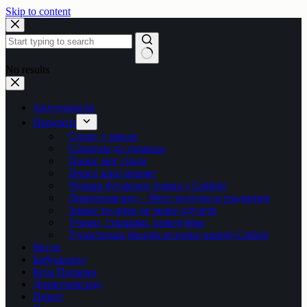
Skip to content
No results
Актуелности
Пројекти
Спорт у школе
Спортом до здравља
Понос мог града
Пирот кроз векове
Чувари бугарског језика у Србији
Димитровград – Мост културе и традиције
Знање ти нико не може одузети
Учимо, стварамо, повезујемо
Туристички бисери источне капије Србије
Вести
Бабушница
Бела Паланка
Димитровград
Пирот