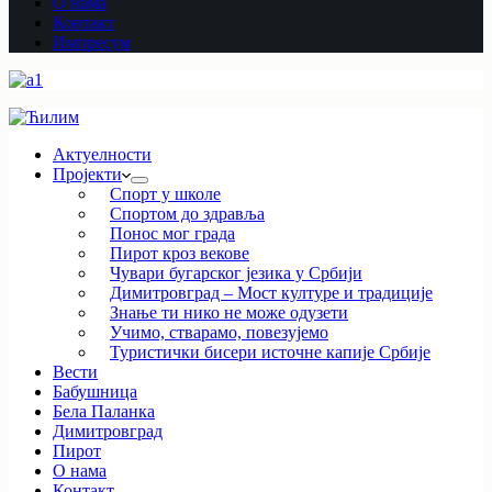
О нама
Контакт
Импресум
Актуелности
Пројекти
Спорт у школе
Спортом до здравља
Понос мог града
Пирот кроз векове
Чувари бугарског језика у Србији
Димитровград – Мост културе и традиције
Знање ти нико не може одузети
Учимо, стварамо, повезујемо
Туристички бисери источне капије Србије
Вести
Бабушница
Бела Паланка
Димитровград
Пирот
О нама
Контакт