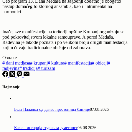
Ceo program 13. Dana Međaša na Jagodnji dodatno je obogatio
nastup domaćeg folklornog ansambla, kao i intrumental na
harmonici.
Inače, sve manifestacije na teritoriji opštine Krupanj organizuju se
pod pokroviteljstvom lokalne samouprave. A pored Međaša,
Rađevina je takođe poznata i po velikom broju drugih manifestacija
kojim čuvaju tradicionalne običaje od zaborava.
Ознаке
#
dani medjasa
#
krupanj
#
kultura
#
manifestacija
#
obicaji
#
radjevina
#
tradicija
#
turizam
Најновије
Бела Паланка од данас престоница банице
07.08.2026
Кале – историја, туризам, уметност
06.08.2026