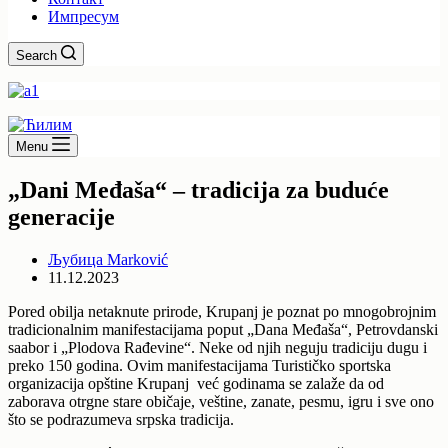
Импресум
Search
Menu
„Dani Međaša“ – tradicija za buduće
generacije
Љубица Marković
11.12.2023
Pored obilja netaknute prirode, Krupanj je poznat po mnogobrojnim
tradicionalnim manifestacijama poput „Dana Međaša“, Petrovdanski
saabor i „Plodova Rađevine“. Neke od njih neguju tradiciju dugu i
preko 150 godina. Ovim manifestacijama Turističko sportska
organizacija opštine Krupanj već godinama se zalaže da od
zaborava otrgne stare običaje, veštine, zanate, pesmu, igru i sve ono
što se podrazumeva srpska tradicija.