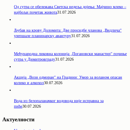
Од сутра се обележава Светска недеља дојења: Мајчино млеко –
најбољи почетак живота
31.07.2026
Љубав на крову Доломита: Две просидбе чланова „Видлича“
улепшале планинарску авантуру
31.07.2026
Међународна ликовна колонија „Погановски манастир“ почиње
сутра у Димитровграду
31.07.2026
Акција „Вози одморан“ на Градини: Умор за воланом опасан
колико и алкохол
30.07.2026
Вода из белопаланачког водовода није исправна за
пиће
30.07.2026
Актуелности