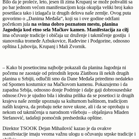
Bilo da je proleće, leto, jesen ili zima Krupanj se može pohvaliti sa
po bar jednom većom manifestacijom koja okuplja veliki broj kako
posetilaca tako i izlagača iz drugih delova naše zemlje. Ovog puta
govorimo o „Danima Međaša“, koji su i ove godine održani
početkom jula
na svima dobro poznatom mestu, planina
Jagodnja kod etno sela Mačkov kamen. Manifestacija za cilj
ima očuvanje tradicije i običaja uz druženje i takmičenje gostiju i
stanovnika tromeđe Azbukovice, Rađevine i Podgorine, odnosno
opština Ljubovija, Krupanj i Mali Zvornik.
– Kako bi posetiocima najbolje pokazali da planina Jagodnja ni
počemu ne zaostaje od prirodnih lepota Zlatibora ili nekih drugih
planina u Srbijii, odlučili smo da Dane Međaša priredimo nedaleko
od Spomen kosturnice na Mačkovom kamenu. Pokazujemo i da
zapadna Srbija, odnosno donje Podrinje i dalje gaji dobrosusedske
odnose.Ovo je ujudno bila i idealna prilika da se posetioci iz drugih
krajeva naše zemlje upoznaju sa kulturnom baštinom, tradicijom
naših krajeva, da probaju neke nove ukuse, ali i da se oprobaju u
nekom od takmičenja u narodnom višeboju – objašnjava Mladen
Stefanović, tadašnji pomoćnik predsednika opštine.
Direktor TSOOK Dejan Mihailović kazao je da ovakve
manifestacije imaju veoma važnu ulogu u očuvanju srpske tradicije i