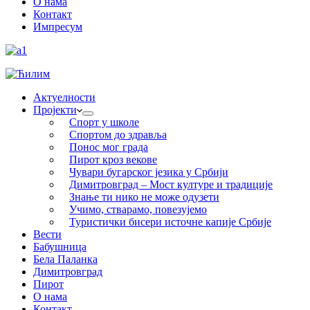
О нама
Контакт
Импресум
Актуелности
Пројекти
Спорт у школе
Спортом до здравља
Понос мог града
Пирот кроз векове
Чувари бугарског језика у Србији
Димитровград – Мост културе и традиције
Знање ти нико не може одузети
Учимо, стварамо, повезујемо
Туристички бисери источне капије Србије
Вести
Бабушница
Бела Паланка
Димитровград
Пирот
О нама
Контакт