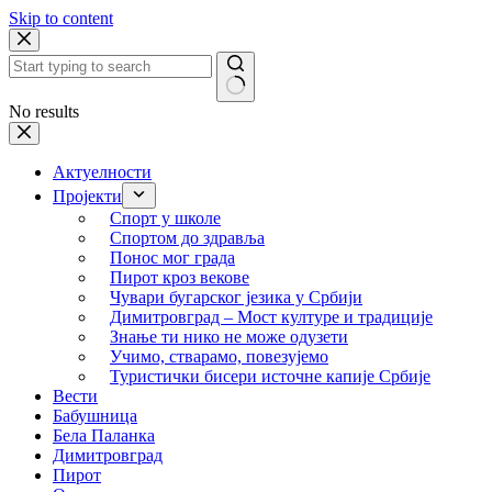
Skip to content
No results
Актуелности
Пројекти
Спорт у школе
Спортом до здравља
Понос мог града
Пирот кроз векове
Чувари бугарског језика у Србији
Димитровград – Мост културе и традиције
Знање ти нико не може одузети
Учимо, стварамо, повезујемо
Туристички бисери источне капије Србије
Вести
Бабушница
Бела Паланка
Димитровград
Пирот