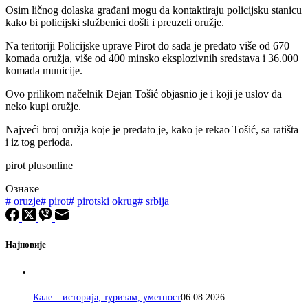
Osim ličnog dolaska građani mogu da kontaktiraju policijsku stanicu
kako bi policijski službenici došli i preuzeli oružje.
Na teritoriji Policijske uprave Pirot do sada je predato više od 670
komada oružja, više od 400 minsko eksplozivnih sredstava i 36.000
komada municije.
Ovo prilikom načelnik Dejan Tošić objasnio je i koji je uslov da
neko kupi oružje.
Najveći broj oružja koje je predato je, kako je rekao Tošić, sa ratišta
i iz tog perioda.
pirot plusonline
Ознаке
#
oruzje
#
pirot
#
pirotski okrug
#
srbija
Најновије
Кале – историја, туризам, уметност
06.08.2026