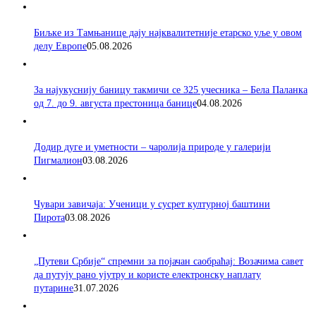
Биљке из Тамњанице дају најквалитетније етарско уље у овом
делу Европе
05.08.2026
За најукуснију баницу такмичи се 325 учесника – Бела Паланка
од 7. до 9. августа престоница банице
04.08.2026
Додир дуге и уметности – чаролија природе у галерији
Пигмалион
03.08.2026
Чувари завичаја: Ученици у сусрет културној баштини
Пирота
03.08.2026
„Путеви Србије“ спремни за појачан саобраћај: Возачима савет
да путују рано ујутру и користе електронску наплату
путарине
31.07.2026