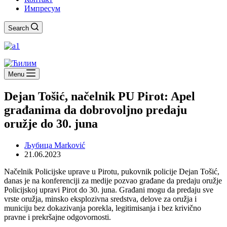
Импресум
Search
Menu
Dejan Tošić, načelnik PU Pirot: Apel
građanima da dobrovoljno predaju
oružje do 30. juna
Љубица Marković
21.06.2023
Načelnik Policijske uprave u Pirotu, pukovnik policije Dejan Tošić,
danas je na konferenciji za medije pozvao građane da predaju oružje
Policijskoj upravi Pirot do 30. juna. Građani mogu da predaju sve
vrste oružja, minsko eksplozivna sredstva, delove za oružja i
municiju bez dokazivanja porekla, legitimisanja i bez krivično
pravne i prekršajne odgovornosti.