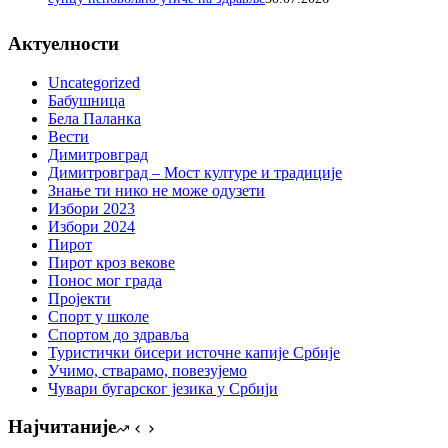
Актуелности
Uncategorized
Бабушница
Бела Паланка
Вести
Димитровград
Димитровград – Мост културе и традиције
Знање ти нико не може одузети
Избори 2023
Избори 2024
Пирот
Пирот кроз векове
Понос мог града
Пројекти
Спорт у школе
Спортом до здравља
Туристички бисери источне капије Србије
Учимо, стварамо, повезујемо
Чувари бугарског језика у Србији
Најчитаније