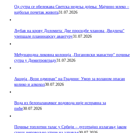
Од сутра се обележава Светска недеља дојења: Мајчино млеко –
најбољи почетак живота
31.07.2026
Љубав на крову Доломита: Две просидбе чланова „Видлича“
улепшале планинарску авантуру
31.07.2026
Међународна ликовна колонија „Погановски манастир“ почиње
сутра у Димитровграду
31.07.2026
Акција „Вози одморан“ на Градини: Умор за воланом опасан
колико и алкохол
30.07.2026
Вода из белопаланачког водовода није исправна за
пиће
30.07.2026
Почиње топлотни талас у Србији – дуготрајно излагању јаком
сунцу неповољно утиче на здравље
30.07.2026