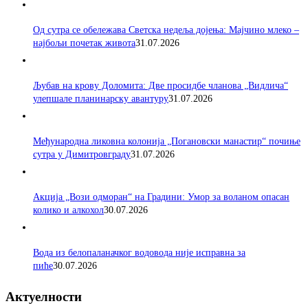
Од сутра се обележава Светска недеља дојења: Мајчино млеко –
најбољи почетак живота
31.07.2026
Љубав на крову Доломита: Две просидбе чланова „Видлича“
улепшале планинарску авантуру
31.07.2026
Међународна ликовна колонија „Погановски манастир“ почиње
сутра у Димитровграду
31.07.2026
Акција „Вози одморан“ на Градини: Умор за воланом опасан
колико и алкохол
30.07.2026
Вода из белопаланачког водовода није исправна за
пиће
30.07.2026
Актуелности