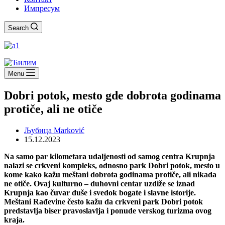
Импресум
Search
Menu
Dobri potok, mesto gde dobrota godinama
protiče, ali ne otiče
Љубица Marković
15.12.2023
Na samo par kilometara udaljenosti od samog centra Krupnja
nalazi se crkveni kompleks, odnosno park Dobri potok, mesto u
kome kako kažu meštani dobrota godinama protiče, ali nikada
ne otiče. Ovaj kulturno – duhovni centar uzdiže se iznad
Krupnja kao čuvar duše i svedok bogate i slavne istorije.
Meštani Rađevine često kažu da crkveni park Dobri potok
predstavlja biser pravoslavlja i ponude verskog turizma ovog
kraja.