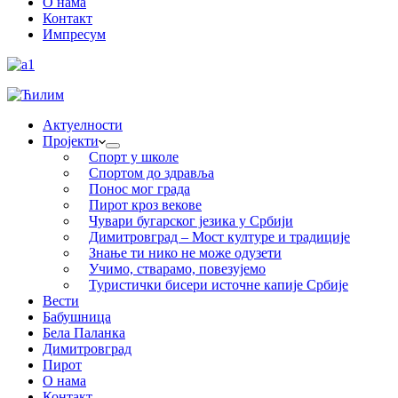
О нама
Контакт
Импресум
Актуелности
Пројекти
Спорт у школе
Спортом до здравља
Понос мог града
Пирот кроз векове
Чувари бугарског језика у Србији
Димитровград – Мост културе и традиције
Знање ти нико не може одузети
Учимо, стварамо, повезујемо
Туристички бисери источне капије Србије
Вести
Бабушница
Бела Паланка
Димитровград
Пирот
О нама
Контакт