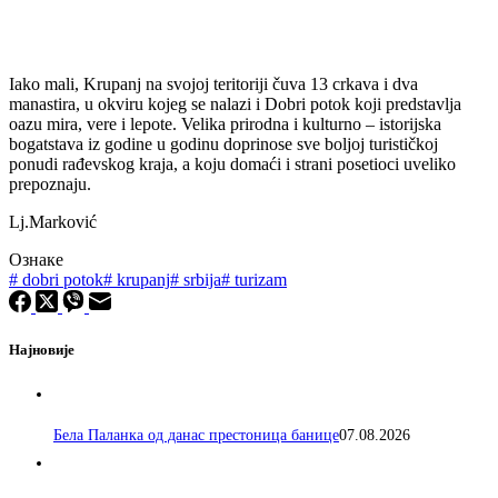
Iako mali, Krupanj na svojoj teritoriji čuva 13 crkava i dva
manastira, u okviru kojeg se nalazi i Dobri potok koji predstavlja
oazu mira, vere i lepote. Velika prirodna i kulturno – istorijska
bogatstava iz godine u godinu doprinose sve boljoj turističkoj
ponudi rađevskog kraja, a koju domaći i strani posetioci uveliko
prepoznaju.
Lj.Marković
Ознаке
#
dobri potok
#
krupanj
#
srbija
#
turizam
Најновије
Бела Паланка од данас престоница банице
07.08.2026