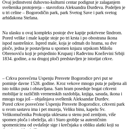
Ovaj jedinstveni duhovno-kulturni centar podignut je zalaganjem
sveštenika protojereja – stavrofora Aleksandra Đurđeva. Podeljen je
u tri celine – Bogorodičin park, park Svetog Save i park svetog
arhiđakona Stefana.
Na ulasku u ovaj kompleks postoje dve kapije pokrivene šindrom.
Pored velike i male kapije stoje po tri krsta i po obostrana ikona
ispod nastrešnice. Ispred male, koja je odmah do hrama, su dve
ploče, jedna je postavljena u spomen knjazu srpskom Milošu
Obrenoviću koji je prisjedinio Krupanj i Rađevinu Kneževini Srbiji
1834. godine, a na drugoj ploči predstavljen je istorijat crkve.
– Crkva posvećena Uspenju Presvete Bogorodice prvi put se
pominje davne 1528. godine. Kroz vekove mnogo puta je paljena ali
isto toliko puta i obnavljana. Sam hram poseduje bogat crkveni
mobilijar iz različitih vremenskih razdoblja, knjiga, sasuda, ikona i
mnogo toga još – objašnjava sveštenik Aleksandar Đurđev.
Pored crkve posvećene Uspenju Presvete Bogorodice, crkveni park
u svom sastavu ima i pet muzeja, Veliku binu, kapelu Sv.
Velikomučenika Prokopija uklesana u stenu pod zemljom, više
spomen ploča i obeležja, ali i Staro groblje sa autentičnim
spomenicima od ovdašnje sige i krečnjaka u obliku alatki koji su