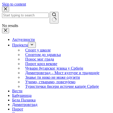
Skip to content
No results
Актуелности
Пројекти
Спорт у школе
Спортом до здравља
Понос мог града
Пирот кроз векове
Чувари бугарског језика у Србији
Димитровград – Мост културе и традиције
Знање ти нико не може одузети
Учимо, стварамо, повезујемо
Туристички бисери источне капије Србије
Вести
Бабушница
Бела Паланка
Димитровград
Пирот