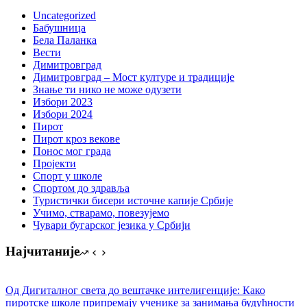
Uncategorized
Бабушница
Бела Паланка
Вести
Димитровград
Димитровград – Мост културе и традиције
Знање ти нико не може одузети
Избори 2023
Избори 2024
Пирот
Пирот кроз векове
Понос мог града
Пројекти
Спорт у школе
Спортом до здравља
Туристички бисери источне капије Србије
Учимо, стварамо, повезујемо
Чувари бугарског језика у Србији
Најчитаније
Од Дигиталног света до вештачке интелигенције: Како
пиротске школе припремају ученике за занимања будућности