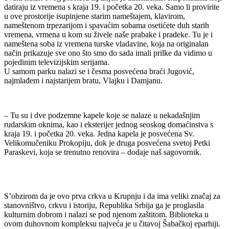
datiraju iz vremena s kraja 19. i početka 20. veka. Samo li provirite
u ove prostorije isupinjene starim nameštajem, klavirom,
nameštenom trpezarijom i spavaćim sobama osetićete duh starih
vremena, vrmena u kom su živele naše prabake i pradeke. Tu je i
nameštena soba iz vremena turske vladavine, koja na originalan
način prikazuje sve ono što smo do sada imali prilke da vidimo u
pojedinim televizijskim serijama.
U samom parku nalazi se i česma posvećena braći Jugović,
najmlađem i najstarijem bratu, Vlajku i Damjanu.
– Tu su i dve podzemne kapele koje se nalaze u nekadašnjim
rudarskim oknima, kao i eksterijer jednog seoskog domaćinstva s
kraja 19. i početka 20. veka. Jedna kapela je posvećena Sv.
Velikomučeniku Prokopiju, dok je druga posvećena svetoj Petki
Paraskevi, koja se trenutno renovira – dodaje naš sagovornik.
S’obzirom da je ovo prva crkva u Krupnju i da ima veliki značaj za
stanovništvo, crkvu i istoriju, Republika Srbija ga je proglasila
kulturnim dobrom i nalazi se pod njenom zaštitom. Biblioteka u
ovom duhovnom kompleksu najveća je u čitavoj Šabačkoj eparhiji.