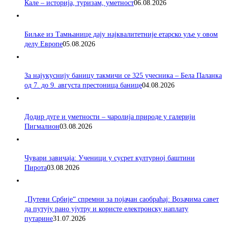
Кале – историја, туризам, уметност
06.08.2026
Биљке из Тамњанице дају најквалитетније етарско уље у овом
делу Европе
05.08.2026
За најукуснију баницу такмичи се 325 учесника – Бела Паланка
од 7. до 9. августа престоница банице
04.08.2026
Додир дуге и уметности – чаролија природе у галерији
Пигмалион
03.08.2026
Чувари завичаја: Ученици у сусрет културној баштини
Пирота
03.08.2026
„Путеви Србије“ спремни за појачан саобраћај: Возачима савет
да путују рано ујутру и користе електронску наплату
путарине
31.07.2026