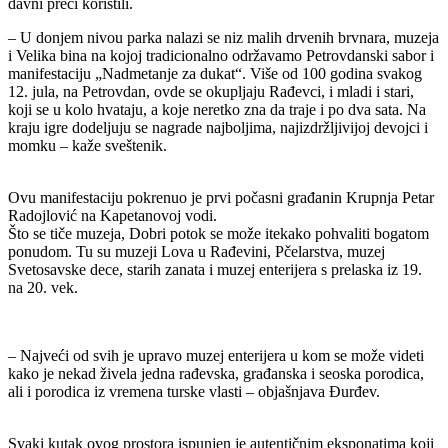
davni preci koristili.
– U donjem nivou parka nalazi se niz malih drvenih brvnara, muzeja
i Velika bina na kojoj tradicionalno održavamo Petrovdanski sabor i
manifestaciju „Nadmetanje za dukat“. Više od 100 godina svakog
12. jula, na Petrovdan, ovde se okupljaju Rađevci, i mladi i stari,
koji se u kolo hvataju, a koje neretko zna da traje i po dva sata. Na
kraju igre dodeljuju se nagrade najboljima, najizdržljivijoj devojci i
momku – kaže sveštenik.
Ovu manifestaciju pokrenuo je prvi počasni građanin Krupnja Petar
Radojlović na Kapetanovoj vodi.
Što se tiče muzeja, Dobri potok se može itekako pohvaliti bogatom
ponudom. Tu su muzeji Lova u Rađevini, Pčelarstva, muzej
Svetosavske dece, starih zanata i muzej enterijera s prelaska iz 19.
na 20. vek.
– Najveći od svih je upravo muzej enterijera u kom se može videti
kako je nekad živela jedna rađevska, građanska i seoska porodica,
ali i porodica iz vremena turske vlasti – objašnjava Đurđev.
Svaki kutak ovog prostora ispunjen je autentičnim eksponatima koji