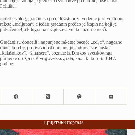
municije, a akcija je premašila sve takve prethodne, piše danas
Politika.
Pored ostalog, građani su predali sistem za vođenje protivoklopne
rakete „maljutka“, a jedan građanin predao je štapin na koji je
prikačeno 4,6 kilograma eksploziva velike razorne moći.
Građani su donosili i napunjene raketne bacače „zolje“, nagazne
mine, bombe, protivavionsku municiju, automatske puške
„kalašnjikov“, „šmajsere“, poznate iz Drugog svetskog rata,
primerke oružja iz Prvog svetskog rata, kao i kuburu iz 1847.
godine.
Пријатељи портала