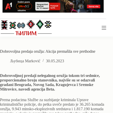
Skip
to
content
Dobrovoljna predaja oružja: Akcija premašila sve prethodne
Љубица Marković
30.05.2023
Dobrovoljnoj predaji nelegalnog oružja tokom tri sedmice,
proporcionalno broju stanovnika, najviše su se odazvali
građani Beograda, Novog Sada, Kragujevca i Sremske
Mitrovice, navodi agencija Beta.
Prema podacima Službe za suzbijanje kriminala Uprave
kriminalističke policije, do petka uveče predato je 36.265 komada
oružja, 9.943 minsko-eksplozivnih sredstava i 1.817.190 komada