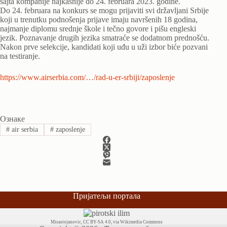
sajta kompanije najkasnije do 24. februara 2023. godine.
Do 24. februara na konkurs se mogu prijaviti svi državljani Srbije
koji u trenutku podnošenja prijave imaju navršenih 18 godina,
najmanje diplomu srednje škole i tečno govore i pišu engleski
jezik. Poznavanje drugih jezika smatraće se dodatnom prednošću.
Nakon prve selekcije, kandidati koji uđu u uži izbor biće pozvani
na testiranje.
https://www.airserbia.com/…/rad-u-er-srbiji/zaposlenje
Ознаке
#
air serbia
#
zaposlenje
Пријатељи портала
Misastojanovic
,
CC BY-SA 4.0
, via Wikimedia Commons