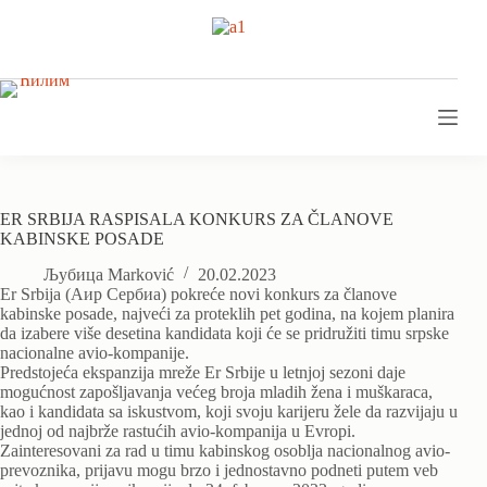
Skip
to
content
ER SRBIJA RASPISALA KONKURS ZA ČLANOVE
KABINSKE POSADE
Љубица Marković
20.02.2023
Er Srbija (Аир Сербиа) pokreće novi konkurs za članove
kabinske posade, najveći za proteklih pet godina, na kojem planira
da izabere više desetina kandidata koji će se pridružiti timu srpske
nacionalne avio-kompanije.
Predstojeća ekspanzija mreže Er Srbije u letnjoj sezoni daje
mogućnost zapošljavanja većeg broja mladih žena i muškaraca,
kao i kandidata sa iskustvom, koji svoju karijeru žele da razvijaju u
jednoj od najbrže rastućih avio-kompanija u Evropi.
Zainteresovani za rad u timu kabinskog osoblja nacionalnog avio-
prevoznika, prijavu mogu brzo i jednostavno podneti putem veb