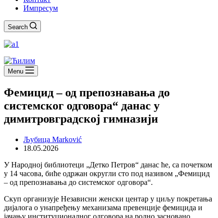
Импресум
Search
Menu
Фемицид – од препознавања до
системског одговора“ данас у
димитровградској гимназији
Љубица Marković
18.05.2026
У Народној библиотеци „Детко Петров“ данас ће, са почетком
у 14 часова, биће одржан округли сто под називом „Фемицид
– од препознавања до системског одговора“.
Скуп организује Независни женски центар у циљу покретања
дијалога о унапређењу механизама превенције фемицида и
јачању институционалног одговора на родно засновано