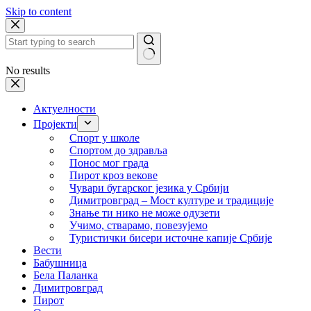
Skip to content
No results
Актуелности
Пројекти
Спорт у школе
Спортом до здравља
Понос мог града
Пирот кроз векове
Чувари бугарског језика у Србији
Димитровград – Мост културе и традиције
Знање ти нико не може одузети
Учимо, стварамо, повезујемо
Туристички бисери источне капије Србије
Вести
Бабушница
Бела Паланка
Димитровград
Пирот