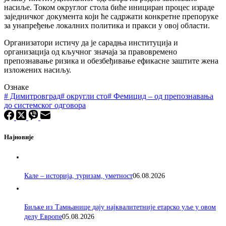
насиље. Током округлог стола биће инициран процес израде
заједничког документа који ће садржати конкретне препоруке
за унапређење локалних политика и пракси у овој области.
Организатори истичу да је сарадња институција и
организација од кључног значаја за правовремено
препознавање ризика и обезбеђивање ефикасне заштите жена
изложених насиљу.
Ознаке
#
Димитровград
#
округли сто
#
Фемицид – од препознавања
до системског одговора
Најновије
Кале – историја, туризам, уметност
06.08.2026
Биљке из Тамњанице дају најквалитетније етарско уље у овом
делу Европе
05.08.2026