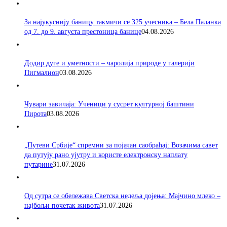
За најукуснију баницу такмичи се 325 учесника – Бела Паланка
од 7. до 9. августа престоница банице
04.08.2026
Додир дуге и уметности – чаролија природе у галерији
Пигмалион
03.08.2026
Чувари завичаја: Ученици у сусрет културној баштини
Пирота
03.08.2026
„Путеви Србије“ спремни за појачан саобраћај: Возачима савет
да путују рано ујутру и користе електронску наплату
путарине
31.07.2026
Од сутра се обележава Светска недеља дојења: Мајчино млеко –
најбољи почетак живота
31.07.2026