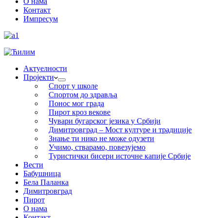
О нама
Контакт
Импресум
Актуелности
Пројекти
Спорт у школе
Спортом до здравља
Понос мог града
Пирот кроз векове
Чувари бугарског језика у Србији
Димитровград – Мост културе и традиције
Знање ти нико не може одузети
Учимо, стварамо, повезујемо
Туристички бисери источне капије Србије
Вести
Бабушница
Бела Паланка
Димитровград
Пирот
О нама
Контакт