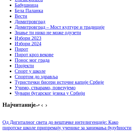
Бабушница
Бела Паланка
Вести
Димитровград
Димитровград – Мост културе и традиције
Знање ти нико не може одузети
Избори 2023
Избори 2024
Пирот
Пирот кроз векове
Понос мог града
Пројекти
Спорт у школе
Спортом до здравља
Туристички бисери источне капије Србије
Учимо, стварамо, повезујемо
Чувари бугарског језика у Србији
Најчитаније
Од Дигиталног света до вештачке интелигенције: Како
пиротске школе припремају ученике за занимања будућности