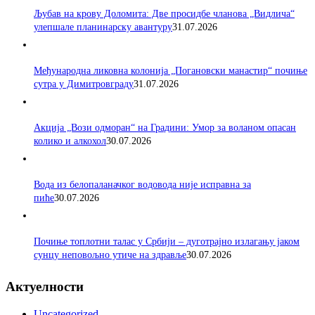
Љубав на крову Доломита: Две просидбе чланова „Видлича“
улепшале планинарску авантуру
31.07.2026
Међународна ликовна колонија „Погановски манастир“ почиње
сутра у Димитровграду
31.07.2026
Акција „Вози одморан“ на Градини: Умор за воланом опасан
колико и алкохол
30.07.2026
Вода из белопаланачког водовода није исправна за
пиће
30.07.2026
Почиње топлотни талас у Србији – дуготрајно излагању јаком
сунцу неповољно утиче на здравље
30.07.2026
Актуелности
Uncategorized