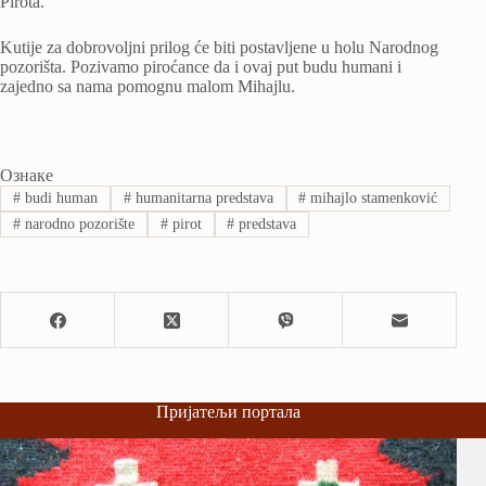
Pirota.
Kutije za dobrovoljni prilog će biti postavljene u holu Narodnog
pozorišta. Pozivamo piroćance da i ovaj put budu humani i
zajedno sa nama pomognu malom Mihajlu.
Ознаке
#
budi human
#
humanitarna predstava
#
mihajlo stamenković
#
narodno pozorište
#
pirot
#
predstava
Пријатељи портала