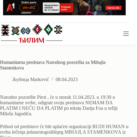
Skip
to
content
Humanitarna predstava Narodnog pozorišta za Mihajla
Stamenkova
Љубица Marković
08.04.2023
Narodno pozorište Pirot , će u utorak 11.04.2023. u 19:30 u
humanitarne svrhe, odigrati svoju predstavu NEMAM DA
PLATIM I NEĆU DA PLATIM po tekstu Darija Foa u režiji
Miloša Jagodića.
Prihod od predstave će biti uplaćen organizaciji BUDI HUMAN u
svrhu lečenja jedanestogodišnjeg MIHAJLA STAMENKOVA iz