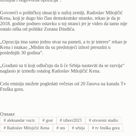
Govoreći o političkoj situaciji u našoj zemlji, Radoslav Milojičić
Kena, koji je dugo bio član demokratske stranke, rekao je da je
2018. godine podneo ostavku u toj stranci jer je video da tamo nije
ostalo ništa od politike Zorana Đinđića.
„Opozcija ima samo jednu stvar na pameti, a to je interes“ rekao je
Kena i istakao „Mislim da su predstojeći izbori presudni u
poslednjih 30 godina“.
„Građani su ti koji odlučuju da li će Srbija nastaviti da se razvija“
naglasio je između ostalog Radoslav Milojičić Kena.
Celu emisiju možete pogledati večeras od 20 časova na kanalu Tv
Fruška gora.
Ознаке
#
aleksandar vucic
#
gost
#
izbori2023
#
otvoreni studio
#
Radoslav Milojičić Kena
#
sns
#
srbija
#
tv feuška gora