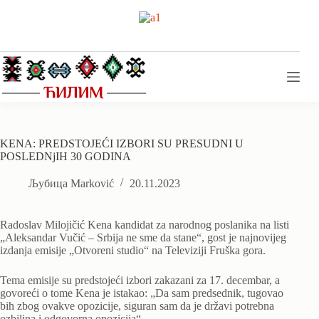
Skip
to
content
KENA: PREDSTOJEĆI IZBORI SU PRESUDNI U
POSLEDNjIH 30 GODINA
Љубица Marković
20.11.2023
Radoslav Milojičić Kena kandidat za narodnog poslanika na listi
„Aleksandar Vučić – Srbija ne sme da stane“, gost je najnovijeg
izdanja emisije „Otvoreni studio“ na Televiziji Fruška gora.
Tema emisije su predstojeći izbori zakazani za 17. decembar, a
govoreći o tome Kena je istakao: „Da sam predsednik, tugovao
bih zbog ovakve opozicije, siguran sam da je državi potrebna
ozbiljna i odgovorna opozicija“.