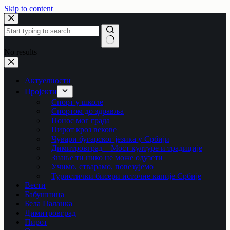
Skip to content
No results
Актуелности
Пројекти
Спорт у школе
Спортом до здравља
Понос мог града
Пирот кроз векове
Чувари бугарског језика у Србији
Димитровград – Мост културе и традиције
Знање ти нико не може одузети
Учимо, стварамо, повезујемо
Туристички бисери источне капије Србије
Вести
Бабушница
Бела Паланка
Димитровград
Пирот