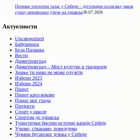
Почиње топлотни талас у Србији – дуготрајно излагању јаком
сунцу неповољно утиче на здравље
30.07.2026
Актуелности
Uncategorized
Бабушница
Бела Паланка
Вести
Димитровград
Димитровград – Мост културе и традиције
Знање ти нико не може одузети
Избори 2023
Избори 2024
Пирот
Пирот кроз векове
Понос мог града
Пројекти
Спорт у школе
Спортом до здравља
Туристички бисери источне капије Србије
Учимо, стварамо, повезујемо
Чувари бугарског језика у Србији