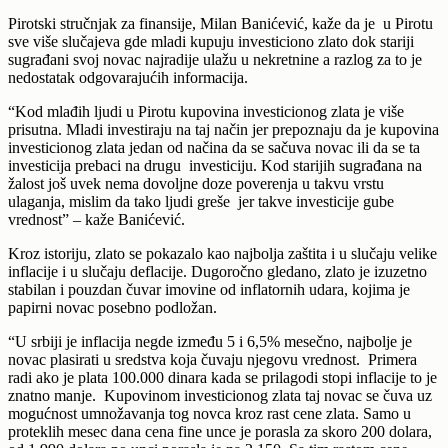
Pirotski stručnjak za finansije, Milan Banićević, kaže da je u Pirotu
sve više slučajeva gde mladi kupuju investiciono zlato dok stariji
sugrađani svoj novac najradije ulažu u nekretnine a razlog za to je
nedostatak odgovarajućih informacija.
“Kod mlađih ljudi u Pirotu kupovina investicionog zlata je više
prisutna. Mladi investiraju na taj način jer prepoznaju da je kupovina
investicionog zlata jedan od načina da se sačuva novac ili da se ta
investicija prebaci na drugu investiciju. Kod starijih sugrađana na
žalost još uvek nema dovoljne doze poverenja u takvu vrstu
ulaganja, mislim da tako ljudi greše jer takve investicije gube
vrednost” – kaže Banićević.
Kroz istoriju, zlato se pokazalo kao najbolja zaštita i u slučaju velike
inflacije i u slučaju deflacije. Dugoročno gledano, zlato je izuzetno
stabilan i pouzdan čuvar imovine od inflatornih udara, kojima je
papirni novac posebno podložan.
“U srbiji je inflacija negde između 5 i 6,5% mesečno, najbolje je
novac plasirati u sredstva koja čuvaju njegovu vrednost. Primera
radi ako je plata 100.000 dinara kada se prilagodi stopi inflacije to je
znatno manje. Kupovinom investicionog zlata taj novac se čuva uz
mogućnost umnožavanja tog novca kroz rast cene zlata. Samo u
proteklih mesec dana cena fine unce je porasla za skoro 200 dolara,