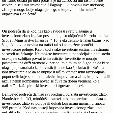
od 1.990 dolara po unci porasla je na 2.150. Sa tim rastom cene
ostvaruje se i rast investicije. Ulaganje u kupovinu investicionog
zlata je mnogo bolje ulaganje nego u kupovinu nekretnine” –
objašnjava Banićević.
On podseća da je kod nas kao i svuda u svetu ulaganje u
investiciono zlato legalan posao u koji su uključeni Narodna banka
Srbije i Ministarstvo finansija. “ To je ekstremno legalan biznis, kao
što je kupovina novina na trafici tako isto možete poručiti
investicione poluge. Kao i kod svake investicije suština investiranja
se svodi na čekanje. Ne možete investirati u ponedeljak a da u sredu
očekujete ozbiljan povrat te investicije. Investicije se moraju
posmatrati na duži vremenski period, minimum na 5 godina da bi se
ulaganje posmatralo kao investicija a ne kao špekulacija. Suština
kod investiranja je da se kupuje u lošim vremenskim razdobljima,
poput ovih koje smo imali, takvim kupovinama zlata, kriptovaluta ili
akcija nekih kompanija novac se čuva za dobra vremena koja
nailaze” – kaže pirotski investitor i trgovac na berzi.
Banićević podseća da nisu svi predmeti od zlata investiciono zlato.
Narukvice, lančići, mindđuše i satovi su samo predmeti od zlata a
investiciono zlato su poluge ili dukati koji imaju najmanju finoću
995 promila. Kod nas postoji kupovina investicionog zlata kod
nekoliko firmi a prilikom kupovine investicionog zlata kupac je