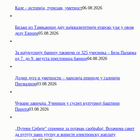
Кале – историја, туризам, уметност
06.08.2026
Биљке из Тамњанице дају најквалитетније етарско уље у овом
делу Европе
05.08.2026
За најукуснију баницу такмичи се 325 учесника – Бела Паланка
од 7. до 9. августа престоница банице
04.08.2026
Додир дуге и уметности – чаролија природе у галерији
Пигмалион
03.08.2026
Чувари завичаја: Ученици у сусрет културној баштини
Пирота
03.08.2026
„Путеви Србије“ спремни за појачан саобраћај: Возачима савет
да путују рано ујутру и користе електронску наплату