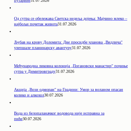
путарине
31.07.2026
Од сутра се обележава Светска недеља дојења: Мајчино млеко –
најбољи почетак живота
31.07.2026
Љубав на крову Доломита: Две просидбе чланова „Видлича“
улепшале планинарску авантуру
31.07.2026
Међународна ликовна колонија „Погановски манастир“ почиње
сутра у Димитровграду
31.07.2026
Акција „Вози одморан“ на Градини: Умор за воланом опасан
колико и алкохол
30.07.2026
Вода из белопаланачког водовода није исправна за
пиће
30.07.2026