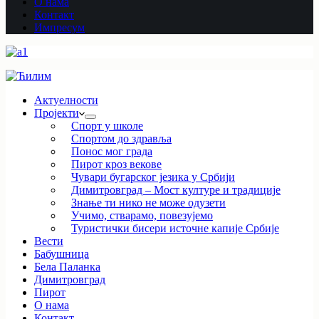
О нама
Контакт
Импресум
Актуелности
Пројекти
Спорт у школе
Спортом до здравља
Понос мог града
Пирот кроз векове
Чувари бугарског језика у Србији
Димитровград – Мост културе и традиције
Знање ти нико не може одузети
Учимо, стварамо, повезујемо
Туристички бисери источне капије Србије
Вести
Бабушница
Бела Паланка
Димитровград
Пирот
О нама
Контакт