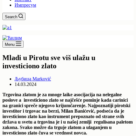
Импресум
Search
Menu
Mladi u Pirotu sve viš ulažu u
investiciono zlato
Љубица Marković
14.03.2024
Trgovina zlatom je za mnoge laike asocijacija na nelegalne
poslove a investiciono zlato se najčešće pominje kada carinici
na granici spreče njegovo krijumčarenje. Najpoznatiji pirotski
investitor i trgovac na berzi, Milan Banićević, podseća da je
investiciono zlato kao instrument prepoznato od strane svih
država u svetu a trgovina je i u našoj zemlji regulisana paletom
zakona. Svako možre da trguje zlatom a ulaganjem u
investiciono zlato čuva se vrednost novca.