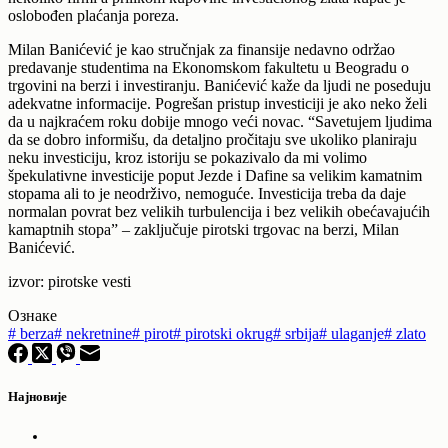
oslobođen plaćanja poreza.
Milan Banićević je kao stručnjak za finansije nedavno održao
predavanje studentima na Ekonomskom fakultetu u Beogradu o
trgovini na berzi i investiranju. Banićević kaže da ljudi ne poseduju
adekvatne informacije. Pogrešan pristup investiciji je ako neko želi
da u najkraćem roku dobije mnogo veći novac. “Savetujem ljudima
da se dobro informišu, da detaljno pročitaju sve ukoliko planiraju
neku investiciju, kroz istoriju se pokazivalo da mi volimo
špekulativne investicije poput Jezde i Dafine sa velikim kamatnim
stopama ali to je neodrživo, nemoguće. Investicija treba da daje
normalan povrat bez velikih turbulencija i bez velikih obećavajućih
kamaptnih stopa” – zaključuje pirotski trgovac na berzi, Milan
Banićević.
izvor: pirotske vesti
Ознаке
#
berza
#
nekretnine
#
pirot
#
pirotski okrug
#
srbija
#
ulaganje
#
zlato
Најновије