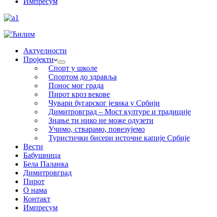
Импресум
Актуелности
Пројекти
Спорт у школе
Спортом до здравља
Понос мог града
Пирот кроз векове
Чувари бугарског језика у Србији
Димитровград – Мост културе и традиције
Знање ти нико не може одузети
Учимо, стварамо, повезујемо
Туристички бисери источне капије Србије
Вести
Бабушница
Бела Паланка
Димитровград
Пирот
О нама
Контакт
Импресум