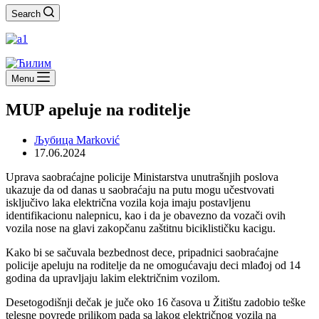
Search
Menu
MUP apeluje na roditelje
Љубица Marković
17.06.2024
Uprava saobraćajne policije Ministarstva unutrašnjih poslova
ukazuje da od danas u saobraćaju na putu mogu učestvovati
isključivo laka električna vozila koja imaju postavljenu
identifikacionu nalepnicu, kao i da je obavezno da vozači ovih
vozila nose na glavi zakopčanu zaštitnu biciklističku kacigu.
Kako bi se sačuvala bezbednost dece, pripadnici saobraćajne
policije apeluju na roditelje da ne omogućavaju deci mlađoj od 14
godina da upravljaju lakim električnim vozilom.
Desetogodišnji dečak je juče oko 16 časova u Žitištu zadobio teške
telesne povrede prilikom pada sa lakog električnog vozila na