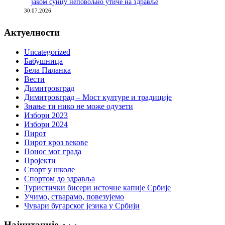
јаком сунцу неповољно утиче на здравље
30.07.2026
Актуелности
Uncategorized
Бабушница
Бела Паланка
Вести
Димитровград
Димитровград – Мост културе и традиције
Знање ти нико не може одузети
Избори 2023
Избори 2024
Пирот
Пирот кроз векове
Понос мог града
Пројекти
Спорт у школе
Спортом до здравља
Туристички бисери источне капије Србије
Учимо, стварамо, повезујемо
Чувари бугарског језика у Србији
Најчитаније