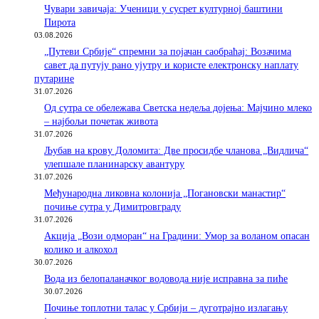
Чувари завичаја: Ученици у сусрет културној баштини
Пирота
03.08.2026
„Путеви Србије“ спремни за појачан саобраћај: Возачима
савет да путују рано ујутру и користе електронску наплату
путарине
31.07.2026
Од сутра се обележава Светска недеља дојења: Мајчино млеко
– најбољи почетак живота
31.07.2026
Љубав на крову Доломита: Две просидбе чланова „Видлича“
улепшале планинарску авантуру
31.07.2026
Међународна ликовна колонија „Погановски манастир“
почиње сутра у Димитровграду
31.07.2026
Акција „Вози одморан“ на Градини: Умор за воланом опасан
колико и алкохол
30.07.2026
Вода из белопаланачког водовода није исправна за пиће
30.07.2026
Почиње топлотни талас у Србији – дуготрајно излагању