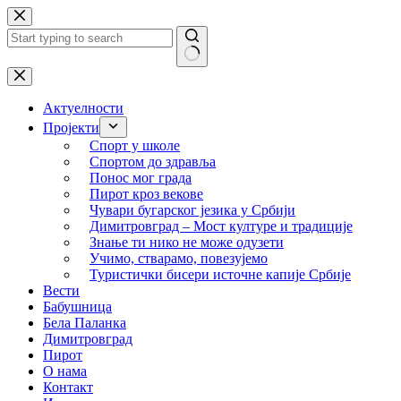
Skip
to
content
No
results
Актуелности
Пројекти
Спорт у школе
Спортом до здравља
Понос мог града
Пирот кроз векове
Чувари бугарског језика у Србији
Димитровград – Мост културе и традиције
Знање ти нико не може одузети
Учимо, стварамо, повезујемо
Туристички бисери источне капије Србије
Вести
Бабушница
Бела Паланка
Димитровград
Пирот
О нама
Контакт