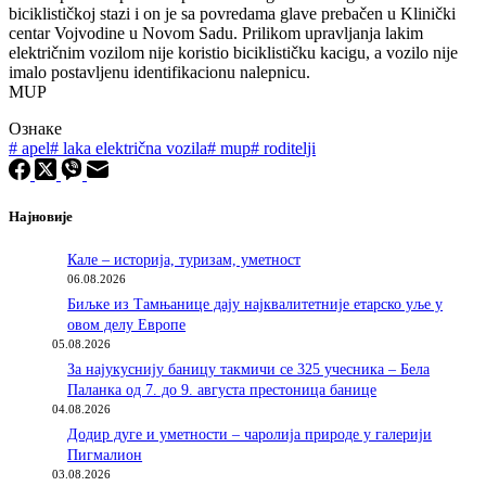
biciklističkoj stazi i on je sa povredama glave prebačen u Klinički
centar Vojvodine u Novom Sadu. Prilikom upravljanja lakim
električnim vozilom nije koristio biciklističku kacigu, a vozilo nije
imalo postavljenu identifikacionu nalepnicu.
MUP
Ознаке
#
apel
#
laka električna vozila
#
mup
#
roditelji
Најновије
Кале – историја, туризам, уметност
06.08.2026
Биљке из Тамњанице дају најквалитетније етарско уље у
овом делу Европе
05.08.2026
За најукуснију баницу такмичи се 325 учесника – Бела
Паланка од 7. до 9. августа престоница банице
04.08.2026
Додир дуге и уметности – чаролија природе у галерији
Пигмалион
03.08.2026