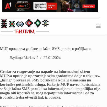
Skip
to
content
MUP upozorava građane na lažne SMS poruke o pošiljkama
Љубица Marković
22.01.2024
Centar za reagovanje na napade na informacioni sistem
MUP-a uputio je upozorenje svim građanima da je u toku tzv.
„fišing“ prevara sa SMS porukama koja je usmerena na
korisnike poštanskih usluga. Kako je MUP naveo, korisnicima
se šalje lažna SMS poruka sa informacijom da im pošiljka nije
mogla biti isporučena zbog nepotpunih informacija i da za
isporuku treba otvoriti link iz poruke.