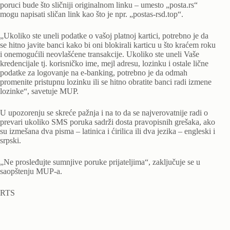
poruci bude što sličniji originalnom linku – umesto „posta.rs“
mogu napisati sličan link kao što je npr. „postas-rsd.top“.
„Ukoliko ste uneli podatke o vašoj platnoj kartici, potrebno je da
se hitno javite banci kako bi oni blokirali karticu u što kraćem roku
i onemogućili neovlašćene transakcije. Ukoliko ste uneli Vaše
kredencijale tj. korisničko ime, mejl adresu, lozinku i ostale lične
podatke za logovanje na e-banking, potrebno je da odmah
promenite pristupnu lozinku ili se hitno obratite banci radi izmene
lozinke“, savetuje MUP.
U upozorenju se skreće pažnja i na to da se najverovatnije radi o
prevari ukoliko SMS poruka sadrži dosta pravopisnih grešaka, ako
su izmešana dva pisma – latinica i ćirilica ili dva jezika – engleski i
srpski.
„Ne prosleđujte sumnjive poruke prijateljima“, zaključuje se u
saopštenju MUP-a.
RTS