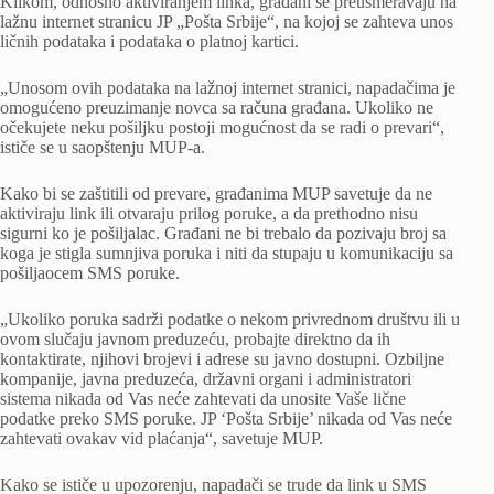
Klikom, odnosno aktiviranjem linka, građani se preusmeravaju na
lažnu internet stranicu JP „Pošta Srbije“, na kojoj se zahteva unos
ličnih podataka i podataka o platnoj kartici.
„Unosom ovih podataka na lažnoj internet stranici, napadačima je
omogućeno preuzimanje novca sa računa građana. Ukoliko ne
očekujete neku pošiljku postoji mogućnost da se radi o prevari“,
ističe se u saopštenju MUP-a.
Kako bi se zaštitili od prevare, građanima MUP savetuje da ne
aktiviraju link ili otvaraju prilog poruke, a da prethodno nisu
sigurni ko je pošiljalac. Građani ne bi trebalo da pozivaju broj sa
koga je stigla sumnjiva poruka i niti da stupaju u komunikaciju sa
pošiljaocem SMS poruke.
„Ukoliko poruka sadrži podatke o nekom privrednom društvu ili u
ovom slučaju javnom preduzeću, probajte direktno da ih
kontaktirate, njihovi brojevi i adrese su javno dostupni. Ozbiljne
kompanije, javna preduzeća, državni organi i administratori
sistema nikada od Vas neće zahtevati da unosite Vaše lične
podatke preko SMS poruke. JP ‘Pošta Srbije’ nikada od Vas neće
zahtevati ovakav vid plaćanja“, savetuje MUP.
Kako se ističe u upozorenju, napadači se trude da link u SMS