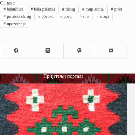
Ознаке
#
babušnica
#
bela palanka
#
fisnig
#
mup srbije
#
pirot
#
pirotski okrug
#
poruka
#
posta
#
sms
#
srbija
#
upozorenje
Пријатељи портала