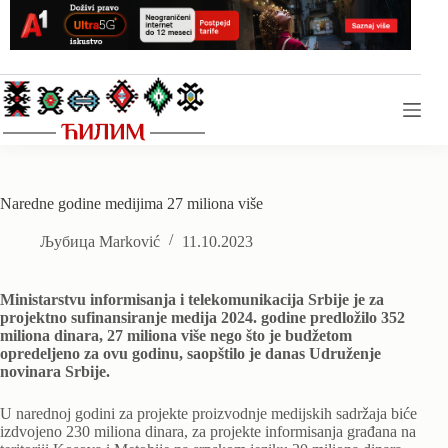
Skip
to
content
Naredne godine medijima 27 miliona više
Љубица Marković
11.10.2023
Ministarstvu informisanja i telekomunikacija Srbije je za
projektno sufinansiranje medija 2024. godine predložilo 352
miliona dinara, 27 miliona više nego što je budžetom
opredeljeno za ovu godinu, saopštilo je danas Udruženje
novinara Srbije.
U narednoj godini za projekte proizvodnje medijskih sadržaja biće
izdvojeno 230 miliona dinara, za projekte informisanja građana na