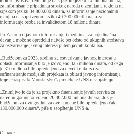
teritoriji Kosova i Metohije na srpskom jeziku 20 miliona dinara,
za informisanje pripadnika srpskog naroda u zemljama regiona na
srpskom jeziku 34.800.000 dinara, za informisanje nacionalnih
manjina na sopstvenom jeziku 49.200.000 dinara, a za
informisanje osoba sa invaliditetom 18 miliona dinara.
Po Zakonu o javnom informisanju i medijima, za pojedinačna
davanja može se opredeliti najviše pet odsto od ukupnih sredstava
za ostvarivanje javnog interesa putem javnih konkursa.
„Budžetom za 2023. godinu za ostvarivanje javnog interesa u
oblasti informisanja bilo je izdvojeno 325 miliona dinara, od čega
je 310 miliona bilo opredeljeno za devet konkursa za
sufinansiranje medijskih projekata iz oblasti javnog informisanja
koje je raspisalo Ministarstvo“, prenelo je UNS u saopštenju.
„Znimljivo je da je za projektno finansiranje javnih servisa za
narednu godinu odvojeno 20.302.000 miliona dinara, dok je
budžetom za ovu godinu za ove namene bilo opredeljeno čak
130.000.000 dinara“, piše u saopštenju UNS-a.
Ознаке