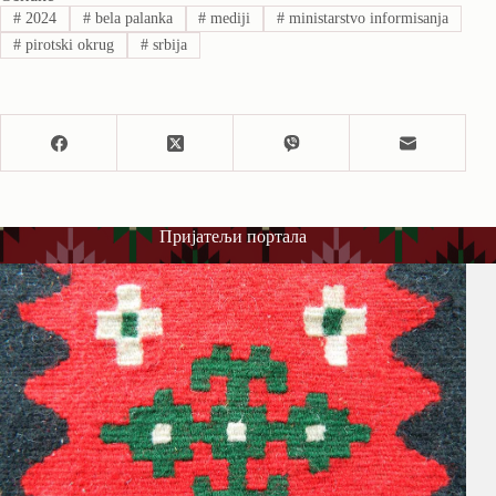
#
2024
#
bela palanka
#
mediji
#
ministarstvo informisanja
#
pirotski okrug
#
srbija
Пријатељи портала