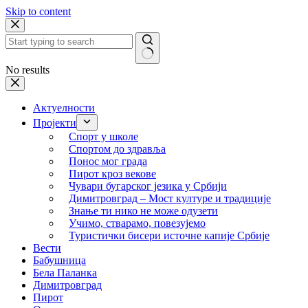
Skip to content
No results
Актуелности
Пројекти
Спорт у школе
Спортом до здравља
Понос мог града
Пирот кроз векове
Чувари бугарског језика у Србији
Димитровград – Мост културе и традиције
Знање ти нико не може одузети
Учимо, стварамо, повезујемо
Туристички бисери источне капије Србије
Вести
Бабушница
Бела Паланка
Димитровград
Пирот