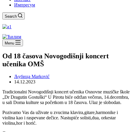
Импресум
Search
Menu
Od 18 časova Novogodišnji koncert
učenika OMŠ
Љубица Marković
14.12.2023
Tradicionalni Novogodišnji koncert učenika Osnovne muzičke škole
„Dr Dragutin Gostuški“ U Pirotu biće održan večeras, 14.decembra,
u sali Doma kulture sa početkom u 18 časova. Ulaz je slobodan.
Pozivamo Vas da uživate u zvucima klavira,gitare,harmonike i
violina kao i raspevane dečice. Nastupiće solisti,dua, orkestar
violina,hor i horić.