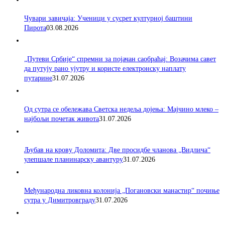
Чувари завичаја: Ученици у сусрет културној баштини
Пирота
03.08.2026
„Путеви Србије“ спремни за појачан саобраћај: Возачима савет
да путују рано ујутру и користе електронску наплату
путарине
31.07.2026
Од сутра се обележава Светска недеља дојења: Мајчино млеко –
најбољи почетак живота
31.07.2026
Љубав на крову Доломита: Две просидбе чланова „Видлича“
улепшале планинарску авантуру
31.07.2026
Међународна ликовна колонија „Погановски манастир“ почиње
сутра у Димитровграду
31.07.2026