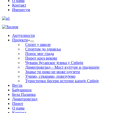
О нама
Контакт
Импресум
Актуелности
Пројекти
Спорт у школе
Спортом до здравља
Понос мог града
Пирот кроз векове
Чувари бугарског језика у Србији
Димитровград – Мост културе и традиције
Знање ти нико не може одузети
Учимо, стварамо, повезујемо
Туристички бисери источне капије Србије
Вести
Бабушница
Бела Паланка
Димитровград
Пирот
О нама
Контакт