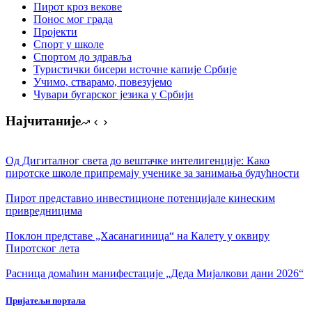
Пирот кроз векове
Понос мог града
Пројекти
Спорт у школе
Спортом до здравља
Туристички бисери источне капије Србије
Учимо, стварамо, повезујемо
Чувари бугарског језика у Србији
Најчитаније
Од Дигиталног света до вештачке интелигенције: Како
пиротске школе припремају ученике за занимања будућности
Пирот представио инвестиционе потенцијале кинеским
привредницима
Поклон представе „Хасанагиница“ на Калету у оквиру
Пиротског лета
Расница домаћин манифестације „Деда Мијалкови дани 2026“
Пријатељи портала