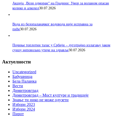
Акција „Вози одморан“ на Градини: Умор за воланом опасан
колико и алкохол
30.07.2026
Вода из белопаланачког водовода није исправна за
пиће
30.07.2026
Почиње топлотни талас у Србији – дуготрајно излагању јаком
сунцу неповољно утиче на здравље
30.07.2026
Актуелности
Uncategorized
Бабушница
Бела Паланка
Вести
Димитровград
Димитровград – Мост културе и традиције
Знање ти нико не може одузети
Избори 2023
Избори 2024
Пирот