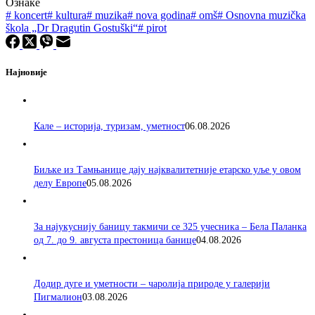
Ознаке
#
koncert
#
kultura
#
muzika
#
nova godina
#
omš
#
Osnovna muzička
škola „Dr Dragutin Gostuški“
#
pirot
Најновије
Кале – историја, туризам, уметност
06.08.2026
Биљке из Тамњанице дају најквалитетније етарско уље у овом
делу Европе
05.08.2026
За најукуснију баницу такмичи се 325 учесника – Бела Паланка
од 7. до 9. августа престоница банице
04.08.2026
Додир дуге и уметности – чаролија природе у галерији
Пигмалион
03.08.2026