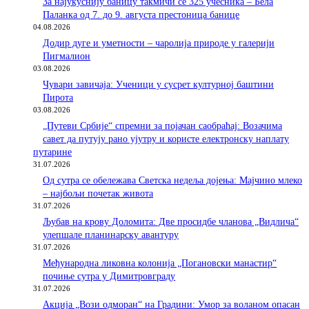
За најукуснију баницу такмичи се 325 учесника – Бела
Паланка од 7. до 9. августа престоница банице
04.08.2026
Додир дуге и уметности – чаролија природе у галерији
Пигмалион
03.08.2026
Чувари завичаја: Ученици у сусрет културној баштини
Пирота
03.08.2026
„Путеви Србије“ спремни за појачан саобраћај: Возачима
савет да путују рано ујутру и користе електронску наплату
путарине
31.07.2026
Од сутра се обележава Светска недеља дојења: Мајчино млеко
– најбољи почетак живота
31.07.2026
Љубав на крову Доломита: Две просидбе чланова „Видлича“
улепшале планинарску авантуру
31.07.2026
Међународна ликовна колонија „Погановски манастир“
почиње сутра у Димитровграду
31.07.2026
Акција „Вози одморан“ на Градини: Умор за воланом опасан