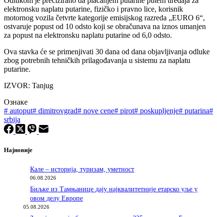
Odlukom je precizirano da plaćanjem putarine putem uređaja za
elektronsku naplatu putarine, fizičko i pravno lice, korisnik
motornog vozila četvrte kategorije emisijskog razreda „EURO 6“,
ostvaruje popust od 10 odsto koji se obračunava na iznos umanjen
za popust na elektronsku naplatu putarine od 6,0 odsto.
Ova stavka će se primenjivati 30 dana od dana objavljivanja odluke
zbog potrebnih tehničkih prilagođavanja u sistemu za naplatu
putarine.
IZVOR: Tanjug
Ознаке
#
autoput
#
dimitrovgrad
#
nove cene
#
pirot
#
poskupljenje
#
putarina
#
srbija
Најновије
Кале – историја, туризам, уметност
06.08.2026
Биљке из Тамњанице дају најквалитетније етарско уље у
овом делу Европе
05.08.2026