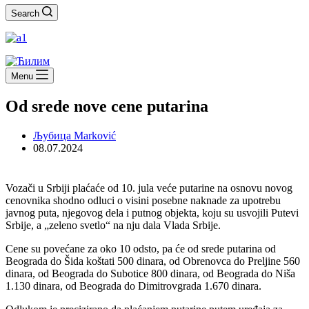
Search
Menu
Od srede nove cene putarina
Љубица Marković
08.07.2024
Vozači u Srbiji plaćaće od 10. jula veće putarine na osnovu novog
cenovnika shodno odluci o visini posebne naknade za upotrebu
javnog puta, njegovog dela i putnog objekta, koju su usvojili Putevi
Srbije, a „zeleno svetlo“ na nju dala Vlada Srbije.
Cene su povećane za oko 10 odsto, pa će od srede putarina od
Beograda do Šida koštati 500 dinara, od Obrenovca do Preljine 560
dinara, od Beograda do Subotice 800 dinara, od Beograda do Niša
1.130 dinara, od Beograda do Dimitrovgrada 1.670 dinara.