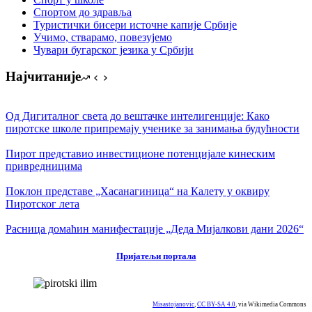
Спортом до здравља
Туристички бисери источне капије Србије
Учимо, стварамо, повезујемо
Чувари бугарског језика у Србији
Најчитаније
Од Дигиталног света до вештачке интелигенције: Како
пиротске школе припремају ученике за занимања будућности
Пирот представио инвестиционе потенцијале кинеским
привредницима
Поклон представе „Хасанагиница“ на Калету у оквиру
Пиротског лета
Расница домаћин манифестације „Деда Мијалкови дани 2026“
Пријатељи портала
Misastojanovic
,
CC BY-SA 4.0
, via Wikimedia Commons