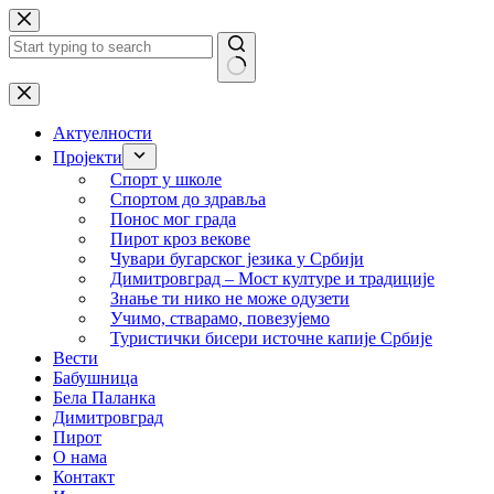
Skip
to
content
No
results
Актуелности
Пројекти
Спорт у школе
Спортом до здравља
Понос мог града
Пирот кроз векове
Чувари бугарског језика у Србији
Димитровград – Мост културе и традиције
Знање ти нико не може одузети
Учимо, стварамо, повезујемо
Туристички бисери источне капије Србије
Вести
Бабушница
Бела Паланка
Димитровград
Пирот
О нама
Контакт