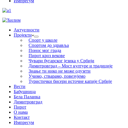
Импресум
Актуелности
Пројекти
Спорт у школе
Спортом до здравља
Понос мог града
Пирот кроз векове
Чувари бугарског језика у Србији
Димитровград – Мост културе и традиције
Знање ти нико не може одузети
Учимо, стварамо, повезујемо
Туристички бисери источне капије Србије
Вести
Бабушница
Бела Паланка
Димитровград
Пирот
О нама
Контакт
Импресум