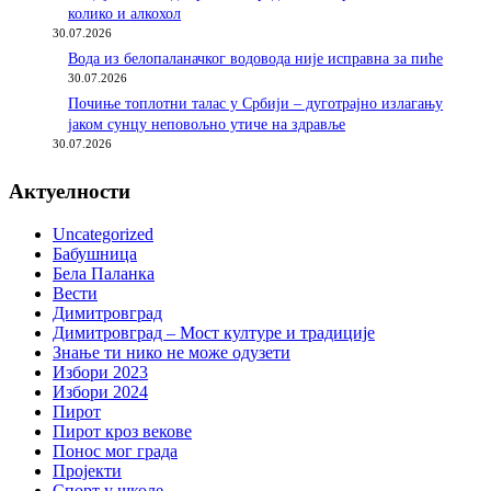
колико и алкохол
30.07.2026
Вода из белопаланачког водовода није исправна за пиће
30.07.2026
Почиње топлотни талас у Србији – дуготрајно излагању
јаком сунцу неповољно утиче на здравље
30.07.2026
Актуелности
Uncategorized
Бабушница
Бела Паланка
Вести
Димитровград
Димитровград – Мост културе и традиције
Знање ти нико не може одузети
Избори 2023
Избори 2024
Пирот
Пирот кроз векове
Понос мог града
Пројекти
Спорт у школе