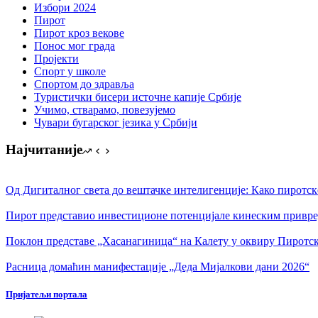
Избори 2024
Пирот
Пирот кроз векове
Понос мог града
Пројекти
Спорт у школе
Спортом до здравља
Туристички бисери источне капије Србије
Учимо, стварамо, повезујемо
Чувари бугарског језика у Србији
Најчитаније
Од Дигиталног света до вештачке интелигенције: Како пиротск
Пирот представио инвестиционе потенцијале кинеским привр
Поклон представе „Хасанагиница“ на Калету у оквиру Пиротск
Расница домаћин манифестације „Деда Мијалкови дани 2026“
Пријатељи портала