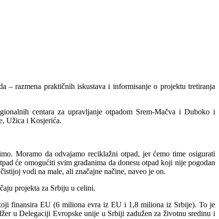
 razmena praktičnih iskustava i informisanje o projektu tretiranja
 Regionalnih centara za upravljanje otpadom Srem-Mačva i Duboko i
, Užica i Kosjerića.
imo. Moramo da odvajamo reciklažni otpad, jer ćemo time osigurati
 otpad će omogućiti svim građanima da donesu otpad koji nije pogodan
istijoj vodi na male, ali značajne načine, naveo je on.
ju projekta za Srbiju u celini.
 finansira EU (6 miliona evra iz EU i 1,8 miliona iz Srbije). To je
žer u Delegaciji Evropske unije u Srbiji zadužen za životnu sredinu i