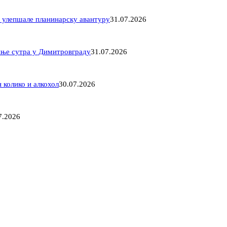
 улепшале планинарску авантуру
31.07.2026
иње сутра у Димитровграду
31.07.2026
 колико и алкохол
30.07.2026
7.2026