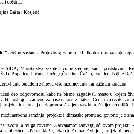
a i opština.
jina Bašta i Kosjerić
održan sastanak Projektnog odbora i Radionica o odvajanju otpada –
ije SIDA, Ministarstva zaštite životne sredine, kao i predstavnici
 Šida, Bogatića, Lučana, Požege,Čajetine, Čačka, Ivanjice, Bajine Bašte
pravljanje otpadom zahteva više razumevanja i angažman građana.
uzeti deo odgovornosti kako ne bismo zagađivali mesto u kojem živ
valitet usluge u zamenu za naše naknade i takse. Centar za reciklažni
ojekat ima za cilj da doprinese čistijem vazduhu, čistijem zemljištu i č
 međunarodnu saradnju, projekte i klimatske promene, govorio je o znača
na izvoru, a mi ga zovemo „Odvajamo“ zahvaljujući ovom projektu koji
a se obezbedi više reciklaže, rekao je Antoan Avinjon, projektni menad