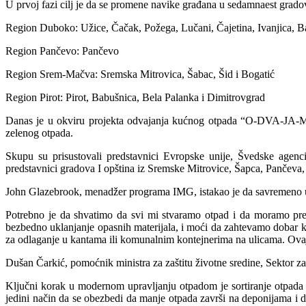
U prvoj fazi cilj je da se promene navike građana u sedamnaest gradov
Region Duboko: Užice, Čačak, Požega, Lučani, Čajetina, Ivanjica, Ba
Region Pančevo: Pančevo
Region Srem-Mačva: Sremska Mitrovica, Šabac, Šid i Bogatić
Region Pirot: Pirot, Babušnica, Bela Palanka i Dimitrovgrad
Danas je u okviru projekta odvajanja kućnog otpada “O-DVA-JA-MO” 
zelenog otpada.
Skupu su prisustovali predstavnici Evropske unije, Švedske agenc
predstavnici gradova I opština iz Sremske Mitrovice, Šapca, Pančeva,
John Glazebrook, menadžer programa IMG, istakao je da savremeno u
Potrebno je da shvatimo da svi mi stvaramo otpad i da moramo pre
bezbedno uklanjanje opasnih materijala, i moći da zahtevamo dobar k
za odlaganje u kantama ili komunalnim kontejnerima na ulicama. Ovaj pr
Dušan Čarkić, pomoćnik ministra za zaštitu životne sredine, Sektor za
Ključni korak u modernom upravljanju otpadom je sortiranje otpada 
jedini način da se obezbedi da manje otpada završi na deponijama i d