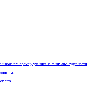
е школе припремају ученике за занимања будућности
едницима
ог лета