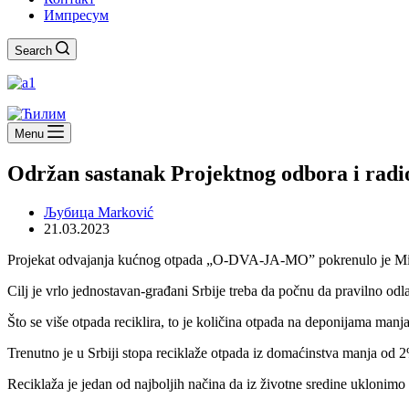
Импресум
Search
Menu
Održan sastanak Projektnog odbora i rad
Љубица Marković
21.03.2023
Projekat odvajanja kućnog otpada „O-DVA-JA-MO” pokrenulo je Minist
Cilj je vrlo jednostavan-građani Srbije treba da počnu da pravilno od
Što se više otpada reciklira, to je količina otpada na deponijama manja
Trenutno je u Srbiji stopa reciklaže otpada iz domaćinstva manja od 
Reciklaža je jedan od najboljih načina da iz životne sredine uklonimo 