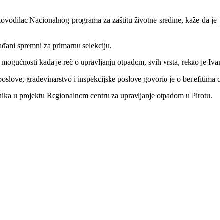
vodilac Nacionalnog programa za zaštitu životne sredine, kaže da je 
ađani spremni za primarnu selekciju.
mogućnosti kada je reč o upravljanju otpadom, svih vrsta, rekao je Iva
love, građevinarstvo i inspekcijske poslove govorio je o benefitima o
snika u projektu Regionalnom centru za upravljanje otpadom u Pirotu.