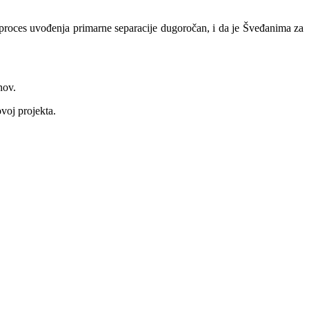
proces uvođenja primarne separacije dugoročan, i da je Šveđanima za
nov.
voj projekta.