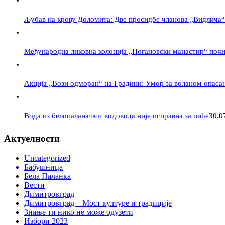
Љубав на крову Доломита: Две просидбе чланова „Видлича“
Међународна ликовна колонија „Погановски манастир“ поч
Акција „Вози одморан“ на Градини: Умор за воланом опасан
Вода из белопаланачког водовода није исправна за пиће
30.0
Актуелности
Uncategorized
Бабушница
Бела Паланка
Вести
Димитровград
Димитровград – Мост културе и традиције
Знање ти нико не може одузети
Избори 2023