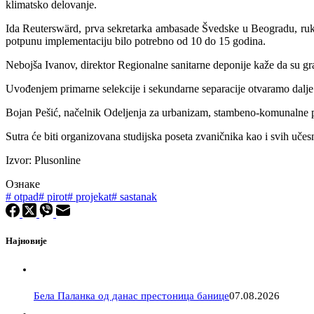
klimatsko delovanje.
Ida Reuterswärd, prva sekretarka ambasade Švedske u Beogradu, ruko
potpunu implementaciju bilo potrebno od 10 do 15 godina.
Nebojša Ivanov, direktor Regionalne sanitarne deponije kaže da su gr
Uvođenjem primarne selekcije i sekundarne separacije otvaramo dalje 
Bojan Pešić, načelnik Odeljenja za urbanizam, stambeno-komunalne pos
Sutra će biti organizovana studijska poseta zvaničnika kao i svih uče
Izvor: Plusonline
Ознаке
#
otpad
#
pirot
#
projekat
#
sastanak
Најновије
Бела Паланка од данас престоница банице
07.08.2026