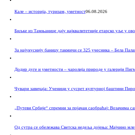
Кале – историја, туризам, уметност
06.08.2026
Биљке из Тамњанице дају најквалитетније етарско уље у ов
За најукуснију баницу такмичи се 325 учесника – Бела Палан
Додир дуге и уметности – чаролија природе у галерији Пиг
Чувари завичаја: Ученици у сусрет културној баштини Пир
„Путеви Србије“ спремни за појачан саобраћај: Возачима са
Од сутра се обележава Светска недеља дојења: Мајчино мле