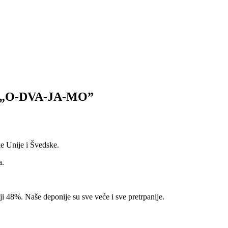
kta „O-DVA-JA-MO”
e Unije i Švedske.
a.
i 48%. Naše deponije su sve veće i sve pretrpanije.