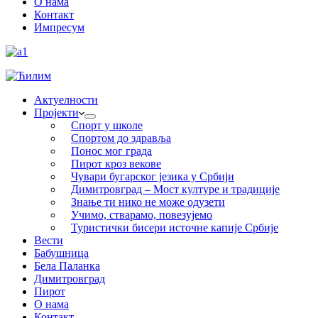
О нама
Контакт
Импресум
Актуелности
Пројекти
Спорт у школе
Спортом до здравља
Понос мог града
Пирот кроз векове
Чувари бугарског језика у Србији
Димитровград – Мост културе и традиције
Знање ти нико не може одузети
Учимо, стварамо, повезујемо
Туристички бисери источне капије Србије
Вести
Бабушница
Бела Паланка
Димитровград
Пирот
О нама
Контакт