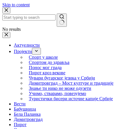
Skip to content
No results
Актуелности
Пројекти
Спорт у школе
Спортом до здравља
Понос мог града
Пирот кроз векове
Чувари бугарског језика у Србији
Димитровград – Мост културе и традиције
Знање ти нико не може одузети
Учимо, стварамо, повезујемо
Туристички бисери источне капије Србије
Вести
Бабушница
Бела Паланка
Димитровград
Пирот