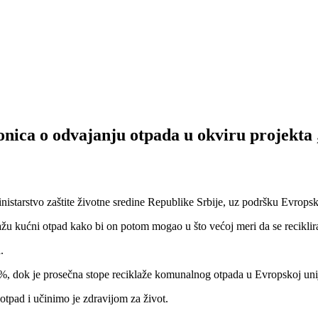
ionica o odvajanju otpada u okviru proje
arstvo zaštite životne sredine Republike Srbije, uz podršku Evropsk
lažu kućni otpad kako bi on potom mogao u što većoj meri da se reciklir
.
2%, dok je prosečna stope reciklaže komunalnog otpada u Evropskoj unij
otpad i učinimo je zdravijom za život.