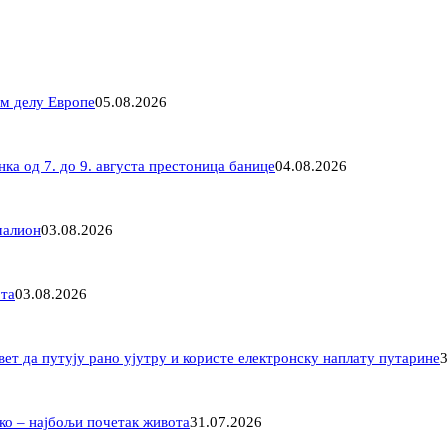
ом делу Европе
05.08.2026
ка од 7. до 9. августа престоница банице
04.08.2026
малион
03.08.2026
ота
03.08.2026
вет да путују рано ујутру и користе електронску наплату путарине
3
ко – најбољи почетак живота
31.07.2026