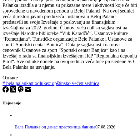
Palanka izradila a u njemu su prikazane mere i aktivnosti koje će biti
sprovedene u navedenom periodu u Beloj Palanci. Na ovoj sednici
veća direktori javnih preduzeća i ustanova u Beloj Palanci
predstavili su svoje Izveštaje o poslovanju sa finansijskim
izveštajima za 2022. godinu. Članovi veća dali su saglasnost na
izveštaje Narodne biblioteke “Vuk Karadžić“, Ustanove kulture
“Remezijana“, Turističke organizacije Bele Palanke i Ustanove za
sport “Sportski centar Banjica“. Data je saglasnost i na novi
cenovnik Ustanove za sport “Sportski centar Banjica“ kao i na
Izveštaj o radu sa finansijskim izveštajem JKP “Regionalna deponija
Pirot“. Sve odluke donete na ovoj sednici veća biće prosleđene SO
Bela Palanka na usvajanje.
Ознаке
#
bela palanka
#
odluke
#
opštinsko veće
#
sednica
Најновије
Бела Паланка од данас престоница банице
07.08.2026