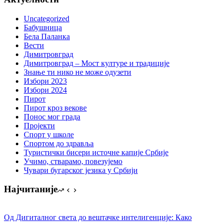
Uncategorized
Бабушница
Бела Паланка
Вести
Димитровград
Димитровград – Мост културе и традиције
Знање ти нико не може одузети
Избори 2023
Избори 2024
Пирот
Пирот кроз векове
Понос мог града
Пројекти
Спорт у школе
Спортом до здравља
Туристички бисери источне капије Србије
Учимо, стварамо, повезујемо
Чувари бугарског језика у Србији
Најчитаније
Од Дигиталног света до вештачке интелигенције: Како