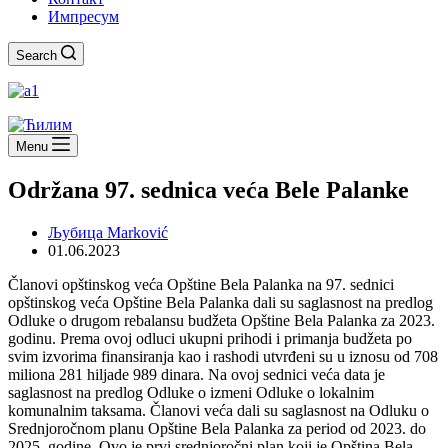
Импресум
Search
Menu
Održana 97. sednica veća Bele Palanke
Љубица Marković
01.06.2023
Članovi opštinskog veća Opštine Bela Palanka na 97. sednici
opštinskog veća Opštine Bela Palanka dali su saglasnost na predlog
Odluke o drugom rebalansu budžeta Opštine Bela Palanka za 2023.
godinu. Prema ovoj odluci ukupni prihodi i primanja budžeta po
svim izvorima finansiranja kao i rashodi utvrđeni su u iznosu od 708
miliona 281 hiljade 989 dinara. Na ovoj sednici veća data je
saglasnost na predlog Odluke o izmeni Odluke o lokalnim
komunalnim taksama. Članovi veća dali su saglasnost na Odluku o
Srednjoročnom planu Opštine Bela Palanka za period od 2023. do
2025. godine. Ovo je prvi srednjoročni plan koji je Opština Bela