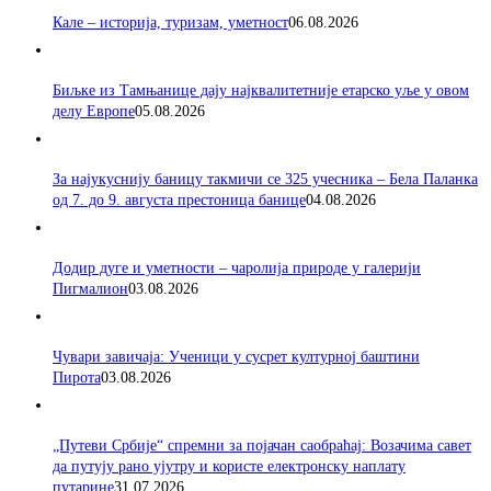
Кале – историја, туризам, уметност
06.08.2026
Биљке из Тамњанице дају најквалитетније етарско уље у овом
делу Европе
05.08.2026
За најукуснију баницу такмичи се 325 учесника – Бела Паланка
од 7. до 9. августа престоница банице
04.08.2026
Додир дуге и уметности – чаролија природе у галерији
Пигмалион
03.08.2026
Чувари завичаја: Ученици у сусрет културној баштини
Пирота
03.08.2026
„Путеви Србије“ спремни за појачан саобраћај: Возачима савет
да путују рано ујутру и користе електронску наплату
путарине
31.07.2026