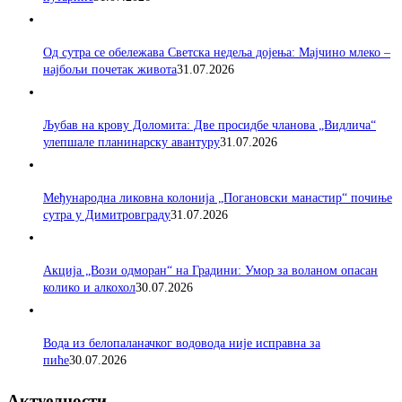
Од сутра се обележава Светска недеља дојења: Мајчино млеко –
најбољи почетак живота
31.07.2026
Љубав на крову Доломита: Две просидбе чланова „Видлича“
улепшале планинарску авантуру
31.07.2026
Међународна ликовна колонија „Погановски манастир“ почиње
сутра у Димитровграду
31.07.2026
Акција „Вози одморан“ на Градини: Умор за воланом опасан
колико и алкохол
30.07.2026
Вода из белопаланачког водовода није исправна за
пиће
30.07.2026
Актуелности