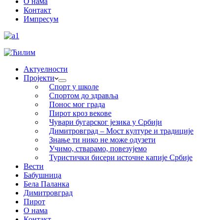
О нама
Контакт
Импресум
Актуелности
Пројекти
Спорт у школе
Спортом до здравља
Понос мог града
Пирот кроз векове
Чувари бугарског језика у Србији
Димитровград – Мост културе и традиције
Знање ти нико не може одузети
Учимо, стварамо, повезујемо
Туристички бисери источне капије Србије
Вести
Бабушница
Бела Паланка
Димитровград
Пирот
О нама
Контакт