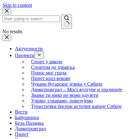
Skip to content
No results
Актуелности
Пројекти
Спорт у школе
Спортом до здравља
Понос мог града
Пирот кроз векове
Чувари бугарског језика у Србији
Димитровград – Мост културе и традиције
Знање ти нико не може одузети
Учимо, стварамо, повезујемо
Туристички бисери источне капије Србије
Вести
Бабушница
Бела Паланка
Димитровград
Пирот