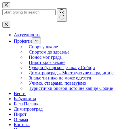
Skip
to
content
No
results
Актуелности
Пројекти
Спорт у школе
Спортом до здравља
Понос мог града
Пирот кроз векове
Чувари бугарског језика у Србији
Димитровград – Мост културе и традиције
Знање ти нико не може одузети
Учимо, стварамо, повезујемо
Туристички бисери источне капије Србије
Вести
Бабушница
Бела Паланка
Димитровград
Пирот
О нама
Контакт