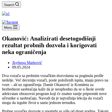
Search
Menu
Okanović: Analizirati desetogodišnji
rezultat probnih dozvola i korigovati
neka ograničenja
Љубица Marković
09.05.2024
Dva vozača sa probnim vozačkim dozvolama su poginula prošle
nedelje. Već deceniju vozači, posle položenih ispita, imaju pravo na
voze – ali uz ograničenja. Damir Okanović iz Komiteta za
bezbednost saobraćaja kaže da je neophodno da se u škole uvede
adekvatan obrazovni program koji će znatno ranije pripremiti nove
učesnike u saobraćaju. Navodi da je najvažnija lekcija da vozači
mogu da izgube život u samo jednom trenutku.
Probne vozačke dozvole u upotrebi su više od deset godina. Tokom