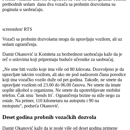
prethodnih sedam dana dva vozača sa probnim dozvolama su
poginula u saobraćaju.
screenshot/ RTS
Vozači sa probnim dozvolama mogu da upravljaju vozilom, ali uz
sedam ograničenja.
Damir Okanović iz Komiteta za bezbednost saobraćaja kaže da je
reč o uslovima koji pripremaju buduće učesnike za saobraćaj.
„Ne sme biti vozilo koje ima više od 80 kilovata. Dozvoljeno je da
upravljate takvim vozilom, ali ako ste pod nadzorom člana porodice
koji ima vozačko vozilo duže od pet godina. Takođe, ne smete da
upravljate vozilom od 23.00 do 06.00 časova. Ne smete da imate
uopšte alkohol u organizmu. Ne smete da upotrebljavate mobilni
telefon. Čak nisu `hends fri`. Ograničenja brzine su niže nego za
ostale. Na primer, 110 kilometara na autoputu i 90 na
motoputu“, podseća Okanović.
Deset godina probnih vozačkih dozvola
Damir Okanović kaže da je posle više od deset godina primene