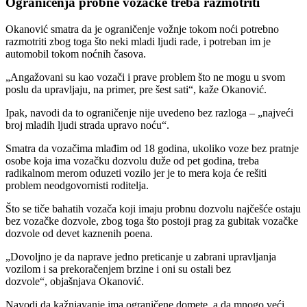
Ograničenja probne vozačke treba razmotriti
Okanović smatra da je ograničenje vožnje tokom noći potrebno
razmotriti zbog toga što neki mladi ljudi rade, i potreban im je
automobil tokom noćnih časova.
„Angažovani su kao vozači i prave problem što ne mogu u svom
poslu da upravljaju, na primer, pre šest sati“, kaže Okanović.
Ipak, navodi da to ograničenje nije uvedeno bez razloga – „najveći
broj mladih ljudi strada upravo noću“.
Smatra da vozačima mlađim od 18 godina, ukoliko voze bez pratnje
osobe koja ima vozačku dozvolu duže od pet godina, treba
radikalnom merom oduzeti vozilo jer je to mera koja će rešiti
problem neodgovornisti roditelja.
Što se tiče bahatih vozača koji imaju probnu dozvolu najčešće ostaju
bez vozačke dozvole, zbog toga što postoji prag za gubitak vozačke
dozvole od devet kaznenih poena.
„Dovoljno je da naprave jedno preticanje u zabrani upravljanja
vozilom i sa prekoračenjem brzine i oni su ostali bez
dozvole“, objašnjava Okanović.
Navodi da kažnjavanje ima ograničene domete, a da mnogo veći