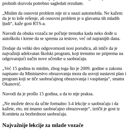
probnih dozvola potrebno sagledati rezultate.
„Mislim da osnovni problem nije ni u snazi automobila. Ne kažem
da je to loše rešenje, ali osnovni problem je u glavama tih mladih
ljudi“, kaže gost RTS-a.
Navodi da obuka vozača ne počinje trenutka kada neko dođe u
autoškolu i krene da se sprema za testove, već od najranijih dana.
Dodaje da veliki deo odgovornosti nosi porodica, ali ističe da je
najvažniji adekvatan školski program, koji trenutno ne priprema na
odgovarajući način nove učenike u saobraćaju.
„Već 15 godina to mislim, zbog toga što je 2009. godine u zakonu
napisano da Ministarstvo obrazovanja mora da usvoji nastavni plan i
program koji se tiče saobraćajnog obrazovanja i vaspitanja“, smatra
Okanović.
Navodi da je prošlo 15 godina, a da to nije praksa.
„Ne možete decu da učite formalno 3-4 lekcije o saobraćaju i da
kažete, eto, mi imamo saobraćajno obrazovanje“, izričit je gost iz
Komiteta za bezbednost saobraćaja.
Najvažnije lekcije za mlade vozače