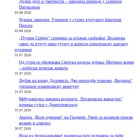
Додир дуге и уметности – чаролија природе у галерији
Пигмалион
03.08.2026
Чувари завичаја: Ученици у сусрет културној баштини
Пирота
03.08.2026
„Путеви Србије“ спремни за појачан саобраћај: Возачима
савет да путују рано ујутру и користе електронску наплату
путарине
31.07.2026
Од сутра се обележава Светска недеља дојења: Мајчино млеко
– најбољи почетак живота
31.07.2026
Љубав на крову Доломита: Две просидбе чланова „Видлича“
улепшале планинарску авантуру
31.07.2026
Међународна ликовна колонија „Погановски манастир“
почиње сутра у Димитровграду
31.07.2026
Акција „Вози одморан“ на Градини: Умор за воланом опасан
колико и алкохол
30.07.2026
Вода из белопаланачког водовода није исправна за пиће