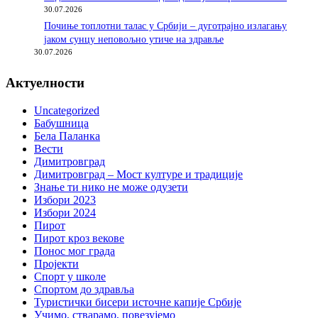
30.07.2026
Почиње топлотни талас у Србији – дуготрајно излагању
јаком сунцу неповољно утиче на здравље
30.07.2026
Актуелности
Uncategorized
Бабушница
Бела Паланка
Вести
Димитровград
Димитровград – Мост културе и традиције
Знање ти нико не може одузети
Избори 2023
Избори 2024
Пирот
Пирот кроз векове
Понос мог града
Пројекти
Спорт у школе
Спортом до здравља
Туристички бисери источне капије Србије
Учимо, стварамо, повезујемо