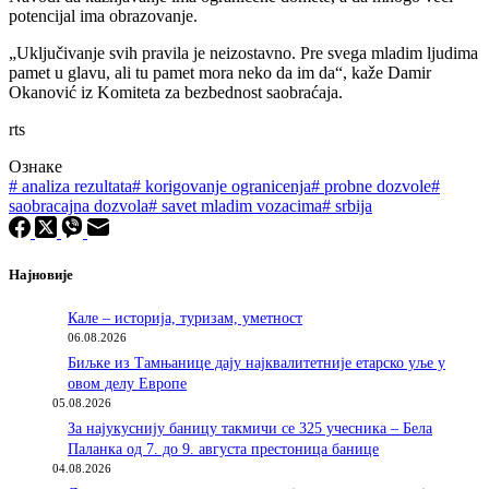
potencijal ima obrazovanje.
„Uključivanje svih pravila je neizostavno. Pre svega mladim ljudima
pamet u glavu, ali tu pamet mora neko da im da“, kaže Damir
Okanović iz Komiteta za bezbednost saobraćaja.
rts
Ознаке
#
analiza rezultata
#
korigovanje ogranicenja
#
probne dozvole
#
saobracajna dozvola
#
savet mladim vozacima
#
srbija
Најновије
Кале – историја, туризам, уметност
06.08.2026
Биљке из Тамњанице дају најквалитетније етарско уље у
овом делу Европе
05.08.2026
За најукуснију баницу такмичи се 325 учесника – Бела
Паланка од 7. до 9. августа престоница банице
04.08.2026