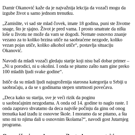
Damir Okanović kaže da je najvažnija lekcija da vozači mogu da
izgube život u samo jednom trenutku.
„Zamislite, vi sad ste mlad čovek, imate 18 godina, puni ste životne
snage, što je sjajno. Život je pred vama. I prosto smatrate da ništa
loše u životu ne može da vam se dogodi. Nemate osnovno znanje
vezano za to koliko brzina utiče na saobraćene nezgode, koliko
vezan pojas utiče, koliko alkohol utiče“, postavlja situaciju
Okanović.
Navodi da mladi vozači gledaju starije koji nisu baš dobar primer –
„Ni u porodici, ni u okolini. I onda se pitamo zašto nam gine preko
100 mladih ljudi svake godine“.
Ističe da su mladi ljudi najugroženija starosna kategorija u Srbiji u
saobraćaju, a da se s godinama stepen smrtnosti povećava.
„Deca kako su starija, sve je veći rizik da poginu
u saobraćajnim nezgodama. A onda od 14. godine to naglo raste. I
onda zapravo shvatamo da deca najviše počinju da ginu od onog
trenutka kad izađu iz osnovne škole. I moramo da se pitamo, a šta
smo mi to njima dali u osnovnim školama?“, navodi gost Jutarnjeg
programa.