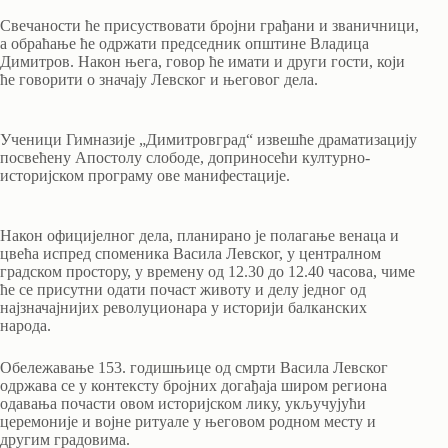
Свечаности ће присуствовати бројни грађани и званичници,
а обраћање ће одржати председник општине Владица
Димитров. Након њега, говор ће имати и други гости, који
ће говорити о значају Левског и његовог дела.
Ученици Гимназије „Димитровград“ извешће драматизацију
посвећену Апостолу слободе, доприносећи културно-
историјском програму ове манифестације.
Након официјелног дела, планирано је полагање венаца и
цвећа испред споменика Васила Левског, у централном
градском простору, у времену од 12.30 до 12.40 часова, чиме
ће се присутни одати почаст животу и делу једног од
најзначајнијих револуционара у историји балканских
народа.
Обележавање 153. годишњице од смрти Васила Левског
одржава се у контексту бројних догађаја широм региона
одавања почасти овом историјском лику, укључујући
церемоније и војне ритуале у његовом родном месту и
другим градовима.