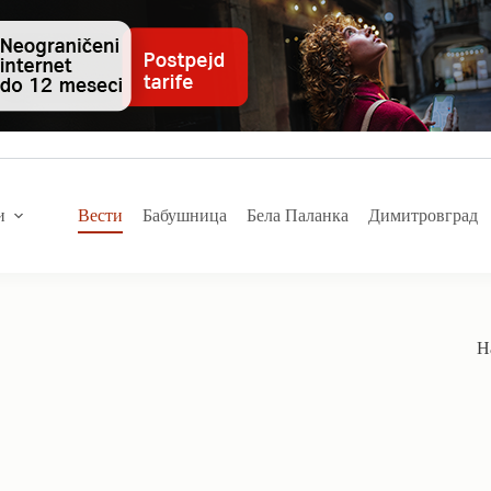
и
Вести
Бабушница
Бела Паланка
Димитровград
Н