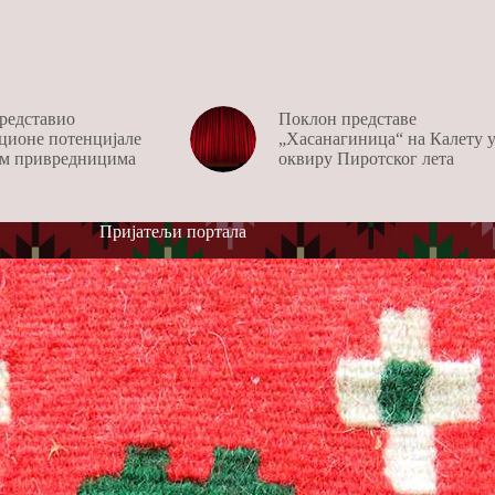
редставио
Поклон представе
ционе потенцијале
„Хасанагиница“ на Калету 
м привредницима
оквиру Пиротског лета
Пријатељи портала