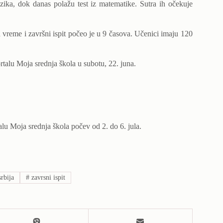
ezika, dok danas polažu test iz matematike. Sutra ih očekuje
a vreme i završni ispit počeo je u 9 časova. Učenici imaju 120
ortalu Moja srednja škola u subotu, 22. juna.
alu Moja srednja škola počev od 2. do 6. jula.
rbija
#
zavrsni ispit