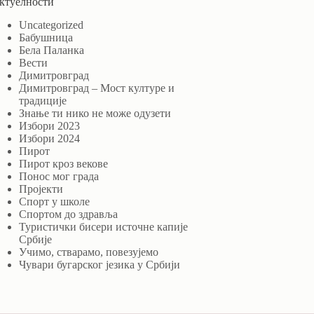
ктуелности
Uncategorized
Бабушница
Бела Паланка
Вести
Димитровград
Димитровград – Мост културе и
традиције
Знање ти нико не може одузети
Избори 2023
Избори 2024
Пирот
Пирот кроз векове
Понос мог града
Пројекти
Спорт у школе
Спортом до здравља
Туристички бисери источне капије
Србије
Учимо, стварамо, повезујемо
Чувари бугарског језика у Србији