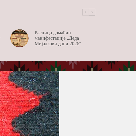
Расница домаћин
у
манифестације „Деда
Мијалкови дани 2026“