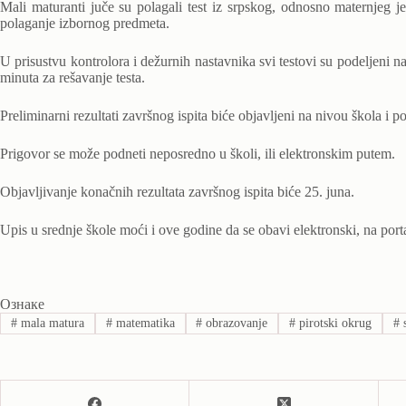
Mali maturanti juče su polagali test iz srpskog, odnosno maternjeg j
polaganje izbornog predmeta.
U prisustvu kontrolora i dežurnih nastavnika svi testovi su podeljeni n
minuta za rešavanje testa.
Preliminarni rezultati završnog ispita biće objavljeni na nivou škola i p
Prigovor se može podneti neposredno u školi, ili elektronskim putem.
Objavljivanje konačnih rezultata završnog ispita biće 25. juna.
Upis u srednje škole moći i ove godine da se obavi elektronski, na port
Ознаке
#
mala matura
#
matematika
#
obrazovanje
#
pirotski okrug
#
s