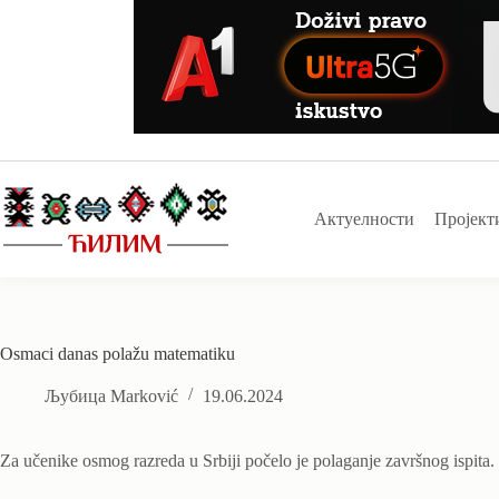
Skip
to
content
Актуелности
Пројект
Osmaci danas polažu matematiku
Љубица Marković
19.06.2024
Za učenike osmog razreda u Srbiji počelo je polaganje završnog ispita.