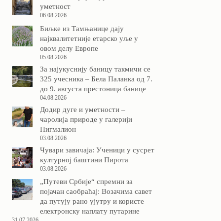
уметност
06.08.2026
Биљке из Тамњанице дају
најквалитетније етарско уље у
овом делу Европе
05.08.2026
За најукуснију баницу такмичи се
325 учесника – Бела Паланка од 7.
до 9. августа престоница банице
04.08.2026
Додир дуге и уметности –
чаролија природе у галерији
Пигмалион
03.08.2026
Чувари завичаја: Ученици у сусрет
културној баштини Пирота
03.08.2026
„Путеви Србије“ спремни за
појачан саобраћај: Возачима савет
да путују рано ујутру и користе
електронску наплату путарине
31.07.2026