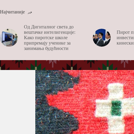
Најчитаније
Од Дигиталног света до
вештачке интелигенције:
Пирот п
Како пиротске школе
инвести
припремају ученике за
кинески
занимања будућности