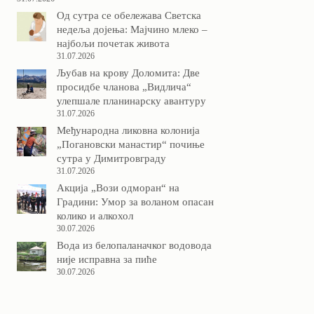
Од сутра се обележава Светска
недеља дојења: Мајчино млеко –
најбољи почетак живота
31.07.2026
Љубав на крову Доломита: Две
просидбе чланова „Видлича“
улепшале планинарску авантуру
31.07.2026
Међународна ликовна колонија
„Погановски манастир“ почиње
сутра у Димитровграду
31.07.2026
Акција „Вози одморан“ на
Градини: Умор за воланом опасан
колико и алкохол
30.07.2026
Вода из белопаланачког водовода
није исправна за пиће
30.07.2026