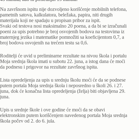
Na završnom ispitu nije dozvoljeno korišćenje mobilnih telefona,
pametnih satova, kalkulatora, beležaka, papira, niti drugih
materijala koji ne spadaju u propisan pribor za ispit.
Svaki od testova nosi maksimalno 20 poena, a da bi se izračunali
poeni za upis potrebno je broj osvojenih bodova na testovima iz
maternjeg jezika i matematike pomnožiti sa koeficijentom 0,7, a
broj bodova osvojenih na trećem testu sa 0,6.
Roditelji će uvid u preliminarne rezultate na nivou škola i portalu
Moja srednja škola imati u subotu 22. juna, a istog dana će moći
da podnesu i prigovor na rezultate završnog ispita.
Lista opredeljenja za upis u srednju školu moći će da se podnese
putem portala Moja srednja škola i neposredno u školi 26. i 27.
juna, dok će konačna lista opredeljenja (želja) biti objavljena 29.
juna.
Upis u srednje škole i ove godine će moći da se obavi
elektronskim putem korišćenjem navedenog portala Moja srednja
škola počev od 2. do 6. jula.