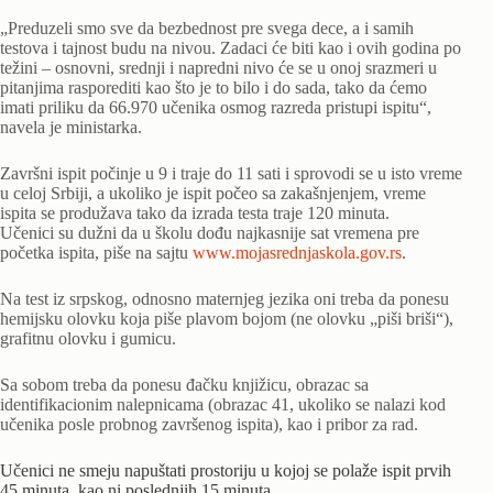
„Preduzeli smo sve da bezbednost pre svega dece, a i samih
testova i tajnost budu na nivou. Zadaci će biti kao i ovih godina po
težini – osnovni, srednji i napredni nivo će se u onoj srazmeri u
pitanjima rasporediti kao što je to bilo i do sada, tako da ćemo
imati priliku da 66.970 učenika osmog razreda pristupi ispitu“,
navela je ministarka.
Završni ispit počinje u 9 i traje do 11 sati i sprovodi se u isto vreme
u celoj Srbiji, a ukoliko je ispit počeo sa zakašnjenjem, vreme
ispita se produžava tako da izrada testa traje 120 minuta.
Učenici su dužni da u školu dođu najkasnije sat vremena pre
početka ispita, piše na sajtu
www.mojasrednjaskola.gov.rs
.
Na test iz srpskog, odnosno maternjeg jezika oni treba da ponesu
hemijsku olovku koja piše plavom bojom (ne olovku „piši briši“),
grafitnu olovku i gumicu.
Sa sobom treba da ponesu đačku knjižicu, obrazac sa
identifikacionim nalepnicama (obrazac 41, ukoliko se nalazi kod
učenika posle probnog završenog ispita), kao i pribor za rad.
Učenici ne smeju napuštati prostoriju u kojoj se polaže ispit prvih
45 minuta, kao ni poslednjih 15 minuta.