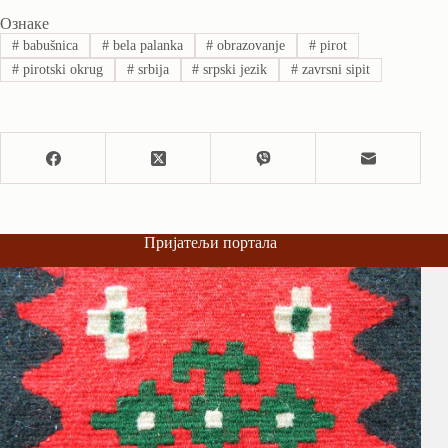
Ознаке
#
babušnica
#
bela palanka
#
obrazovanje
#
pirot
#
pirotski okrug
#
srbija
#
srpski jezik
#
zavrsni sipit
Пријатељи портала