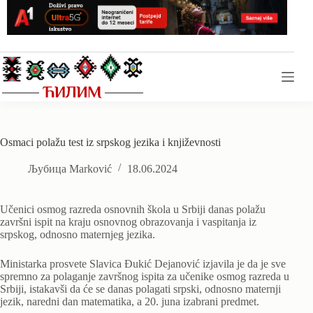
Skip
to
content
Osmaci polažu test iz srpskog jezika i književnosti
Љубица Marković
18.06.2024
Učenici osmog razreda osnovnih škola u Srbiji danas polažu
završni ispit na kraju osnovnog obrazovanja i vaspitanja iz
srpskog, odnosno maternjeg jezika.
Ministarka prosvete Slavica Đukić Dejanović izjavila je da je sve
spremno za polaganje završnog ispita za učenike osmog razreda u
Srbiji, istakavši da će se danas polagati srpski, odnosno maternji
jezik, naredni dan matematika, a 20. juna izabrani predmet.