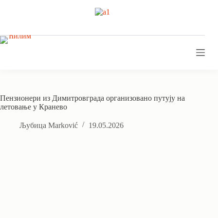
Skip
to
content
Пензионери из Димитровграда организовано путују на
летовање у Кранево
Љубица Marković
19.05.2026