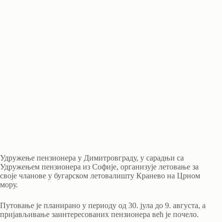
Удружење пензионера у Димитровграду, у сарадњи са
Удружењем пензионера из Софије, организује летовање за
своје чланове у бугарском летовалишту Кранево на Црном
мору.
Путовање је планирано у периоду од 30. јула до 9. августа, а
пријављивање заинтересованих пензионера већ је почело.