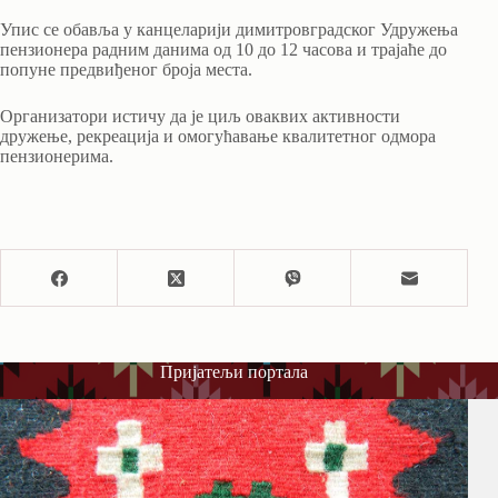
Упис се обавља у канцеларији димитровградског Удружења
пензионера радним данима од 10 до 12 часова и трајаће до
попуне предвиђеног броја места.
Организатори истичу да је циљ оваквих активности
дружење, рекреација и омогућавање квалитетног одмора
пензионерима.
Пријатељи портала