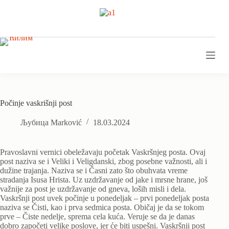
Skip
to
content
Počinje vaskrišnji post
Љубица Marković
18.03.2024
Pravoslavni vernici obeležavaju početak Vaskršnjeg posta. Ovaj
post naziva se i Veliki i Veligdanski, zbog posebne važnosti, ali i
dužine trajanja. Naziva se i Časni zato što obuhvata vreme
stradanja Isusa Hrista. Uz uzdržavanje od jake i mrsne hrane, još
važnije za post je uzdržavanje od gneva, loših misli i dela.
Vaskršnji post uvek počinje u ponedeljak – prvi ponedeljak posta
naziva se Čisti, kao i prva sedmica posta. Običaj je da se tokom
prve – Čiste nedelje, sprema cela kuća. Veruje se da je danas
dobro započeti velike poslove, jer će biti uspešni. Vaskršnji post