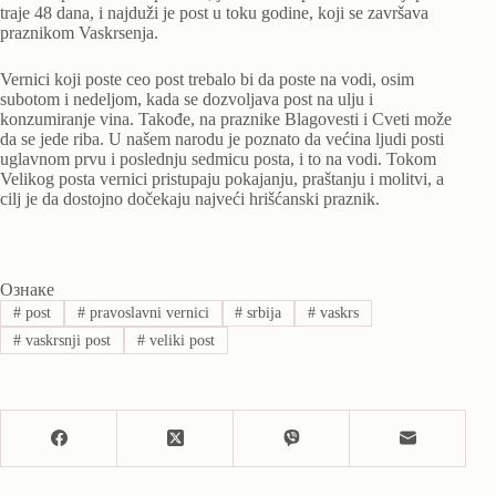
traje 48 dana, i najduži je post u toku godine, koji se završava
praznikom Vaskrsenja.
Vernici koji poste ceo post trebalo bi da poste na vodi, osim
subotom i nedeljom, kada se dozvoljava post na ulju i
konzumiranje vina. Takođe, na praznike Blagovesti i Cveti može
da se jede riba. U našem narodu je poznato da većina ljudi posti
uglavnom prvu i poslednju sedmicu posta, i to na vodi. Tokom
Velikog posta vernici pristupaju pokajanju, praštanju i molitvi, a
cilj je da dostojno dočekaju najveći hrišćanski praznik.
Ознаке
#
post
#
pravoslavni vernici
#
srbija
#
vaskrs
#
vaskrsnji post
#
veliki post