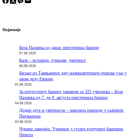
Најновије
Бела Паланка од данас престоница банице
07.08.2026
Кале – историја, туризам, уметност
06.08.2026
Биљке из Тамњанице дају најквалитетније етарско уље у
овом делу Европе
05.08.2026
За најукуснију баницу такмичи се 325 учесника – Бела
Паланка од 7. до 9. августа престоница банице
04.08.2026
Додир дуге и уметности – чаролија природе у галерији
Пигмалион
03.08.2026
Чувари завичаја: Ученици у сусрет културној баштини
Пирота