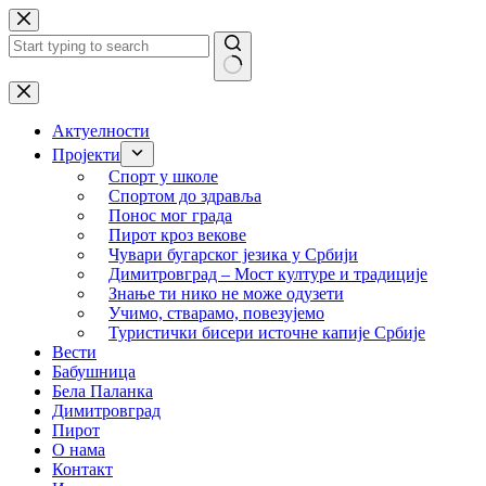
Skip
to
content
No
results
Актуелности
Пројекти
Спорт у школе
Спортом до здравља
Понос мог града
Пирот кроз векове
Чувари бугарског језика у Србији
Димитровград – Мост културе и традиције
Знање ти нико не може одузети
Учимо, стварамо, повезујемо
Туристички бисери источне капије Србије
Вести
Бабушница
Бела Паланка
Димитровград
Пирот
О нама
Контакт