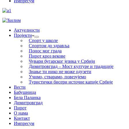
Импресум
Актуелности
Пројекти
Спорт у школе
Спортом до здравља
Понос мог града
Пирот кроз векове
Чувари бугарског језика у Србији
Димитровград – Мост културе и традиције
Знање ти нико не може одузети
Учимо, стварамо, повезујемо
Туристички бисери источне капије Србије
Вести
Бабушница
Бела Паланка
Димитровград
Пирот
О нама
Контакт
Импресум