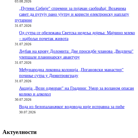
03.08.2026
„Путеви Србије“ спремни за појачан саобраћај: Возачима
савет да путују рано ујутру и користе електронску наплату
путарине
31.07.2026
Од сутра се обележава Светска недеља дојења: Мајчино млеко
– најбољи почетак живота
31.07.2026
Љубав на крову Доломита: Две просидбе чланова „Видлича“
улепшале планинарску авантуру
31.07.2026
Међународна ликовна колонија „Погановски манастир“
почиње сутра у Димитровграду
31.07.2026
Акција „Вози одморан“ на Градини: Умор за воланом опасан
колико и алкохол
30.07.2026
Вода из белопаланачког водовода није исправна за пиће
30.07.2026
Актуелности