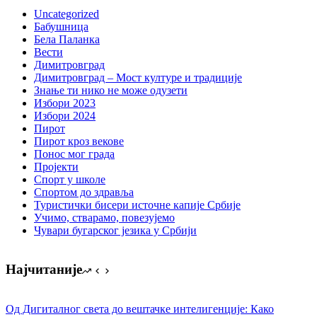
Uncategorized
Бабушница
Бела Паланка
Вести
Димитровград
Димитровград – Мост културе и традиције
Знање ти нико не може одузети
Избори 2023
Избори 2024
Пирот
Пирот кроз векове
Понос мог града
Пројекти
Спорт у школе
Спортом до здравља
Туристички бисери источне капије Србије
Учимо, стварамо, повезујемо
Чувари бугарског језика у Србији
Најчитаније
Од Дигиталног света до вештачке интелигенције: Како