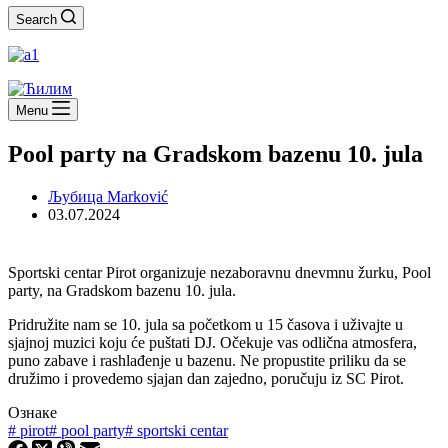
Search
Menu
Pool party na Gradskom bazenu 10. jula
Љубица Marković
03.07.2024
Sportski centar Pirot organizuje nezaboravnu dnevmnu žurku, Pool
party, na Gradskom bazenu 10. jula.
Pridružite nam se 10. jula sa početkom u 15 časova i uživajte u
sjajnoj muzici koju će puštati DJ. Očekuje vas odlična atmosfera,
puno zabave i rashlađenje u bazenu. Ne propustite priliku da se
družimo i provedemo sjajan dan zajedno, poručuju iz SC Pirot.
Ознаке
#
pirot
#
pool party
#
sportski centar