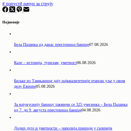
#
попуст
#
рачун за струју
Најновије
Бела Паланка од данас престоница банице
07.08.2026
Кале – историја, туризам, уметност
06.08.2026
Биљке из Тамњанице дају најквалитетније етарско уље у овом
делу Европе
05.08.2026
За најукуснију баницу такмичи се 325 учесника – Бела Паланка
од 7. до 9. августа престоница банице
04.08.2026
Додир дуге и уметности – чаролија природе у галерији