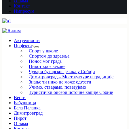
О нама
Контакт
Импресум
Актуелности
Пројекти
Спорт у школе
Спортом до здравља
Понос мог града
Пирот кроз векове
Чувари бугарског језика у Србији
Димитровград – Мост културе и традиције
Знање ти нико не може одузети
Учимо, стварамо, повезујемо
Туристички бисери источне капије Србије
Вести
Бабушница
Бела Паланка
Димитровград
Пирот
О нама
Контакт