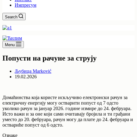
Импресум
Search
Menu
Попусти на рачуне за струју
Љубица Marković
19.02.2026
Домаћинства која користе искључиво електронски рачун за
електричну енергију могу остварити попуст од 7 одсто
уколико рачун за јануар 2026. године измире до 24. фебруара.
Исто важи и за оне који сами очитавају бројила и ти грађани
уместо до 20. фебруара, рачун могу да плате до 24. фебруара и
оствариће попуст од 6 одсто.
Ознаке