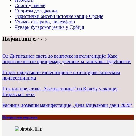
Спорт у школе
Спортом до здравља
Туристички бисери источне капије Србије
Учимо, стварамо, повезујемо
Чувари бугарског језика у Србији
Најчитаније
Од Дигиталног света до вештачке интелигенције: Како
пиротске школе припремају ученике за занимања будућности
Пирот представио инвестиционе потенцијале кинеским
привредницима
Поклон представе „Хасанагиница“ на Калету у оквиру
Пиротског лета
Расница домаћин манифестације „Деда Мијалкови дани 2026“
Пријатељи портала