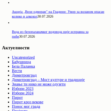
Акција „Вози одморан“ на Градини: Умор за воланом опасан
колико и алкохол
30.07.2026
Вода из белопаланачког водовода није исправна за
пиће
30.07.2026
Актуелности
Uncategorized
Бабушница
Бела Паланка
Вести
Димитровград
Димитровград – Мост културе и традиције
Знање ти нико не може одузети
Избори 2023
Избори 2024
Пирот
Пирот кроз векове
Понос мог града
Пројекти