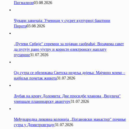
Пигмалион
03.08.2026
Чувари завичаја: Ученици у сусрет културној баштини
Пирота
03.08.2026
„Путеви Србије“ спремни за појачан саобраћај: Возачима савет
да путују рано ујутру и користе електронску наплату
путарине
31.07.2026
Од сутра се обележава Светска недеља дојења: Мајчино млеко –
најбољи почетак живота
31.07.2026
Љубав на крову Доломита: Две просидбе чланова „Видлича“
улепшале планинарску авантуру
31.07.2026
Међународна ликовна колонија „Погановски манастир“ почиње
сутра у Димитровграду
31.07.2026