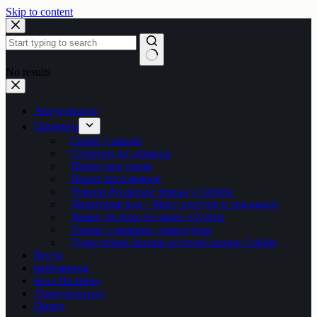
Skip to content
No results
Актуелности
Пројекти
Спорт у школе
Спортом до здравља
Понос мог града
Пирот кроз векове
Чувари бугарског језика у Србији
Димитровград – Мост културе и традиције
Знање ти нико не може одузети
Учимо, стварамо, повезујемо
Туристички бисери источне капије Србије
Вести
Бабушница
Бела Паланка
Димитровград
Пирот