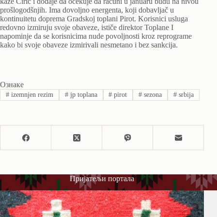
kaže Ćirić i dodaje da očekuje da računi u januaru budu na nivou
prošlogodšnjih. Ima dovoljno energenta, koji dobavljač u
kontinuitetu doprema Gradskoj toplani Pirot. Korisnici usluga
redovno izmiruju svoje obaveze, ističe direktor Toplane I
napominje da se korisnicima nude povoljnosti kroz reprograme
kako bi svoje obaveze izmirivali nesmetano i bez sankcija.
Ознаке
#
izemnjen rezim
#
jp toplana
#
pirot
#
sezona
#
srbija
Пријатељи портала