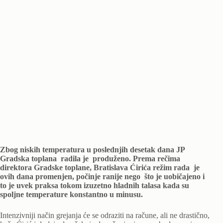
Zbog niskih temperatura u poslednjih desetak dana JP
Gradska toplana radila je produženo. Prema rečima
direktora Gradske toplane, Bratislava Ćirića režim rada je
ovih dana promenjen, počinje ranije nego što je uobičajeno i
to je uvek praksa tokom izuzetno hladnih talasa kada su
spoljne temperature konstantno u minusu.
Intenzivniji način grejanja će se odraziti na račune, ali ne drastično,