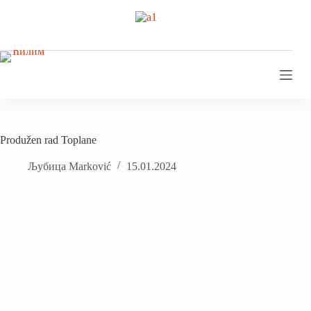
Skip
to
content
Produžen rad Toplane
Љубица Marković
15.01.2024