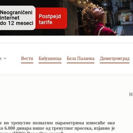
и
Вести
Бабушница
Бела Паланка
Димитровград
Н
 и по тренутно познатим параметрима износиће око
о 6.000 динара више од тренутног просека, изјавио је