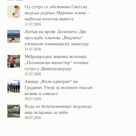
Од сутра се обележава Светска
недеља дојења: Мајчино млеко –
најбољи почетак живота
31.07.2026
Љубав на крову Доломита: Две
просидбе чланова „Видлича“
улепшале планинарску авантуру
31.07.2026
Међународна ликовна колонија
„Погановски манастир“ почиње
сутра у Димитровграду
31.07.2026
Акција „Вози одморан“ на
Градини: Умор за воланом опасан
колико и алкохол
30.07.2026
Вода из белопаланачког водовода
није исправна за пиће
30.07.2026