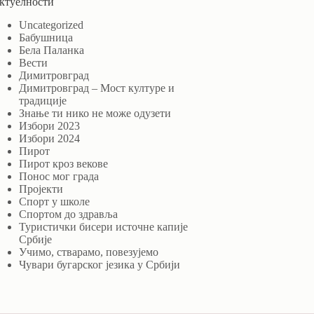
ктуелности
Uncategorized
Бабушница
Бела Паланка
Вести
Димитровград
Димитровград – Мост културе и
традиције
Знање ти нико не може одузети
Избори 2023
Избори 2024
Пирот
Пирот кроз векове
Понос мог града
Пројекти
Спорт у школе
Спортом до здравља
Туристички бисери источне капије
Србије
Учимо, стварамо, повезујемо
Чувари бугарског језика у Србији