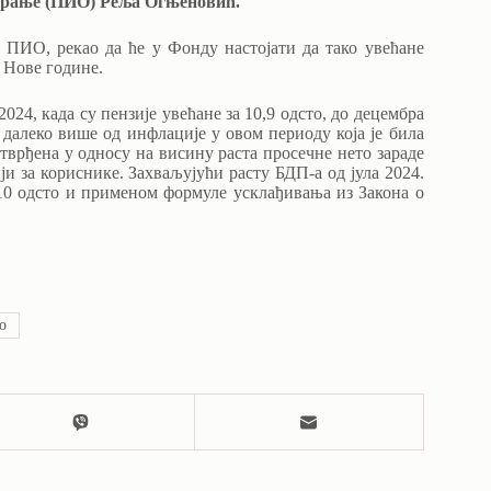
гурање (ПИО) Реља Огњеновић.
а ПИО, рекао да ће у Фонду настојати да тако увећане
 Нове године.
24, када су пензије увећане за 10,9 одсто, до децембра
е далеко више од инфлације у овом периоду која је била
тврђена у односу на висину раста просечне нето зараде
и за кориснике. Захваљујући расту БДП-а од јула 2024.
 10 одсто и применом формуле усклађивања из Закона о
о