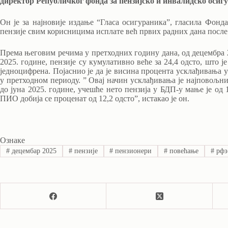
директор Републичког фонда за пензијско и инвалидско оси
Он је за најновије издање “Гласа осигураника”, гласила Фонд
пензије свим корисницима исплате већ првих радних дана после
Према његовим речима у претходних годину дана, од децембра 20
2025. године, пензије су кумулативно веће за 24,4 одсто, што ј
једноцифрена. Појаснио је да је висина процента усклађивања у
у претходном периоду. ” Овај начин усклађивања је најповољниј
до јуна 2025. године, учешће нето пензија у БДП-у мање је од
ПИО добија се проценат од 12,2 одсто”, истакао је он.
Ознаке
#
децембар 2025
#
пензије
#
пензионери
#
повећање
#
рфз