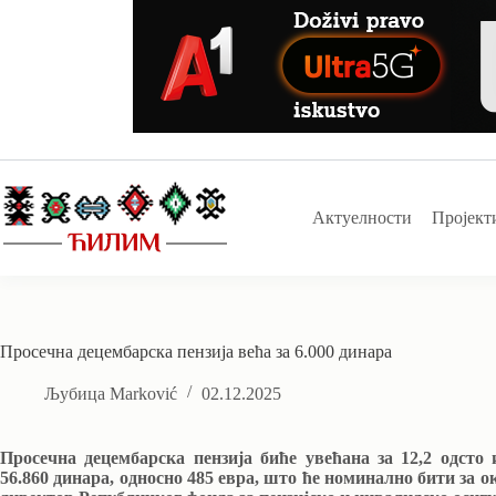
Skip
to
content
Актуелности
Пројект
Просечна децембарска пензија већа за 6.000 динара
Љубица Marković
02.12.2025
Просечна децембарска пензија биће увећана за 12,2 одсто
56.860 динара, односно 485 евра, што ће номинално бити за ок