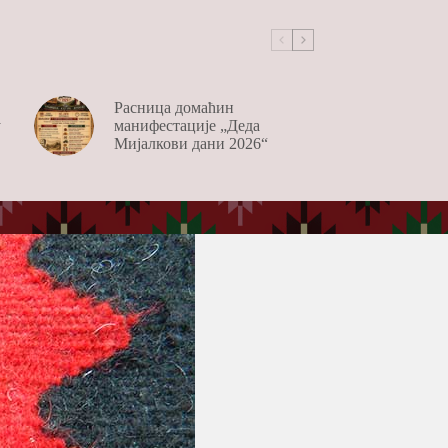
Расница домаћин
у
манифестације „Деда
Мијалкови дани 2026“