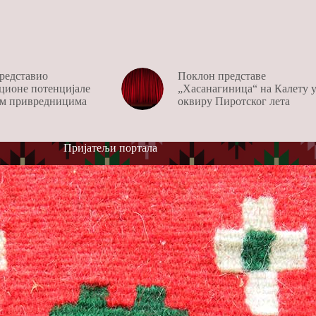
редставио
Поклон представе
ционе потенцијале
„Хасанагиница“ на Калету 
м привредницима
оквиру Пиротског лета
Пријатељи портала