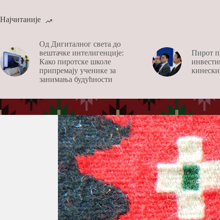
Најчитаније
Од Дигиталног света до
вештачке интелигенције:
Пирот п
Како пиротске школе
инвести
припремају ученике за
кинески
занимања будућности