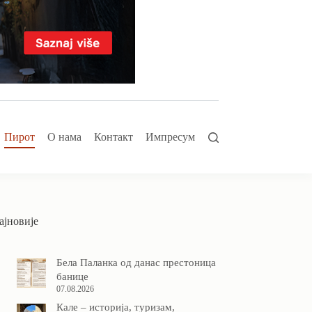
Пирот
О нама
Контакт
Импресум
ајновије
Бела Паланка од данас престоница
банице
07.08.2026
Кале – историја, туризам,