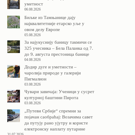
уметност
06.08.2026
Биљке из Тамњанице дају
најквалитетније етарско уље у
овом делу Европе
05.08.2026
За најукуснију баницу такмичи се
325 учесника – Бела Паланка од 7.
до 9. августа престоница банице
04.08.2026
Додир дуге и уметности –
чаролија природе у галерији
Пигмалион
03.08.2026
Чувари завичаја: Ученици у сусрет
културној баштини Пирота
03.08.2026
„Путеви Србије“ спремни за
појачан саобраћај: Возачима савет
да путују рано ујутру и користе
електронску наплату путарине
31.07.2026