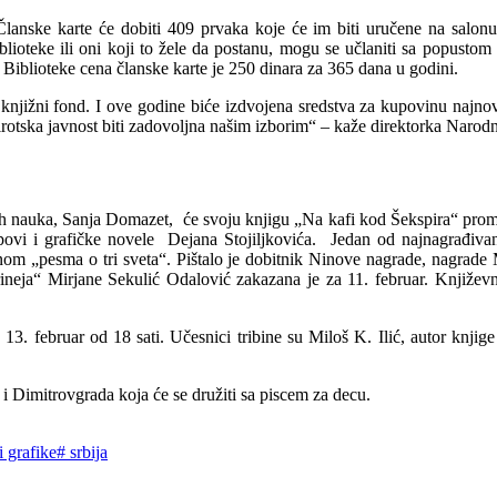
Članske karte će dobiti 409 prvaka koje će im biti uručene na salonu
iblioteke ili oni koji to žele da postanu, mogu se učlaniti sa popust
 Biblioteke cena članske karte je 250 dinara za 365 dana u godini.
j knjižni fond. I ove godine biće izdvojena sredstva za kupovinu najnov
 pirotska javnost biti zadovoljna našim izborim“ – kaže direktorka Narod
čkih nauka, Sanja Domazet, će svoju knjigu „Na kafi kod Šekspira“ promo
povi i grafičke novele Dejana Stojiljkovića. Jedan od najnagrađivani
manom „pesma o tri sveta“. Pištalo je dobitnik Ninove nagrade, nagr
irineja“ Mirjane Sekulić Odalović zakazana je za 11. februar. Knjiže
 13. februar od 18 sati. Učesnici tribine su Miloš K. Ilić, autor kn
i Dimitrovgrada koja će se družiti sa piscem za decu.
i grafike
#
srbija