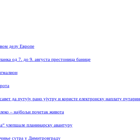
овом делу Европе
ланка од 7. до 9. августа престоница банице
игмалион
ирота
савет да путују рано ујутру и користе електронску наплату путарин
леко – најбољи почетак живота
а“ улепшале планинарску авантуру
очиње сутра у Димитровграду