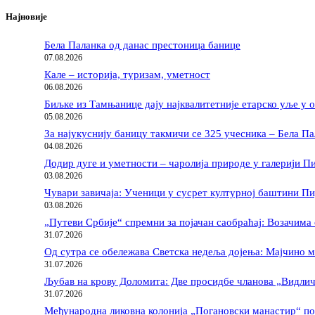
Најновије
Бела Паланка од данас престоница банице
07.08.2026
Кале – историја, туризам, уметност
06.08.2026
Биљке из Тамњанице дају најквалитетније етарско уље у 
05.08.2026
За најукуснију баницу такмичи се 325 учесника – Бела Па
04.08.2026
Додир дуге и уметности – чаролија природе у галерији П
03.08.2026
Чувари завичаја: Ученици у сусрет културној баштини П
03.08.2026
„Путеви Србије“ спремни за појачан саобраћај: Возачима 
31.07.2026
Од сутра се обележава Светска недеља дојења: Мајчино м
31.07.2026
Љубав на крову Доломита: Две просидбе чланова „Видлич
31.07.2026
Међународна ликовна колонија „Погановски манастир“ п