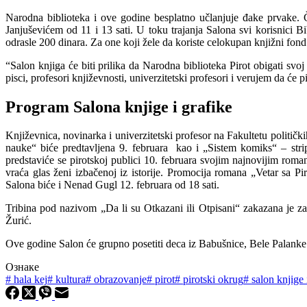
Narodna biblioteka i ove godine besplatno učlanjuje đake prvake. 
Janjuševićem od 11 i 13 sati. U toku trajanja Salona svi korisnici B
odrasle 200 dinara. Za one koji žele da koriste celokupan knjižni fond
“Salon knjiga će biti prilika da Narodna biblioteka Pirot obigati svo
pisci, profesori književnosti, univerzitetski profesori i verujem da će
Program Salona knjige i grafike
Književnica, novinarka i univerzitetski profesor na Fakultetu politi
nauke“ biće predtavljena 9. februara kao i „Sistem komiks“ – stri
predstaviće se pirotskoj publici 10. februara svojim najnovijim ro
vraća glas ženi izbačenoj iz istorije. Promocija romana „Vetar sa P
Salona biće i Nenad Gugl 12. februara od 18 sati.
Tribina pod nazivom „Da li su Otkazani ili Otpisani“ zakazana je za
Žurić.
Ove godine Salon će grupno posetiti deca iz Babušnice, Bele Palanke 
Ознаке
#
hala kej
#
kultura
#
obrazovanje
#
pirot
#
pirotski okrug
#
salon knjige 