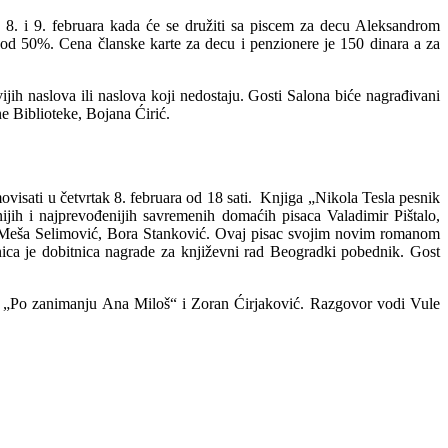
 8. i 9. februara kada će se družiti sa piscem za decu Aleksandrom
om od 50%. Cena članske karte za decu i penzionere je 150 dinara a za
ijih naslova ili naslova koji nedostaju. Gosti Salona biće nagrađivani
ne Biblioteke, Bojana Ćirić.
visati u četvrtak 8. februara od 18 sati. Knjiga „Nikola Tesla pesnik
jih i najprevođenijih savremenih domaćih pisaca Valadimir Pištalo,
ade Meša Selimović, Bora Stanković. Ovaj pisac svojim novim romanom
vnica je dobitnica nagrade za književni rad Beogradki pobednik. Gost
jige „Po zanimanju Ana Miloš“ i Zoran Ćirjaković. Razgovor vodi Vule