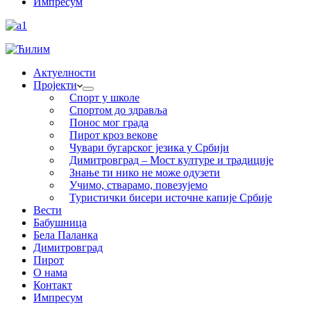
Импресум
Актуелности
Пројекти
Спорт у школе
Спортом до здравља
Понос мог града
Пирот кроз векове
Чувари бугарског језика у Србији
Димитровград – Мост културе и традиције
Знање ти нико не може одузети
Учимо, стварамо, повезујемо
Туристички бисери источне капије Србије
Вести
Бабушница
Бела Паланка
Димитровград
Пирот
О нама
Контакт
Импресум