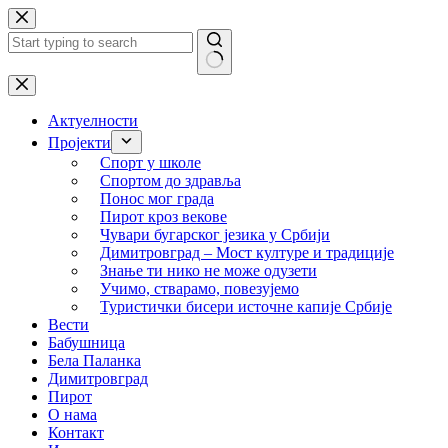
Skip
to
content
No
results
Актуелности
Пројекти
Спорт у школе
Спортом до здравља
Понос мог града
Пирот кроз векове
Чувари бугарског језика у Србији
Димитровград – Мост културе и традиције
Знање ти нико не може одузети
Учимо, стварамо, повезујемо
Туристички бисери источне капије Србије
Вести
Бабушница
Бела Паланка
Димитровград
Пирот
О нама
Контакт