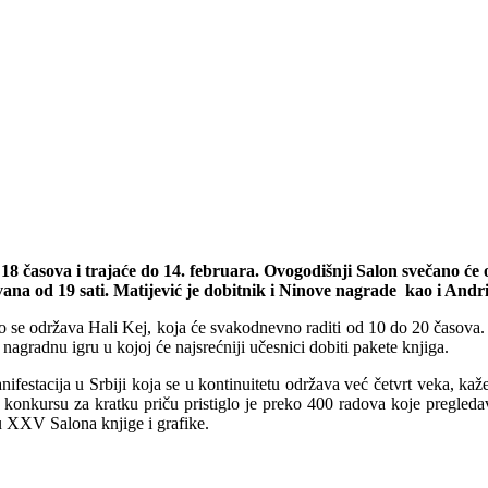
 u 18 časova i trajaće do 14. februara. Ovogodišnji Salon svečano 
 od 19 sati. Matijević je dobitnik i Ninove nagrade kao i Andri
lno se održava Hali Kej, koja će svakodnevno raditi od 10 do 20 časova
nagradnu igru u kojoj će najsrećniji učesnici dobiti pakete knjiga.
nifestacija u Srbiji koja se u kontinuitetu održava već četvrt veka, ka
 konkursu za kratku priču pristiglo je preko 400 radova koje pregledav
ku XXV Salona knjige i grafike.