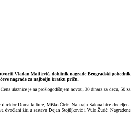
će otvoriti Vladan Matijević, dobitnik nagrade Beogradski pobednik
ćeve nagrade za najbolju kratku priču.
. Cena ulaznice je na prošlogodišnjem novou, 30 dinara za decu, 50 za
že direktor Doma kulture, Miško Ćirić. Na kraju Salona biće dodeljena
a dvočlani žiri u sastavu Dejan Stojiljković i Vule Žurić. Nagrađene