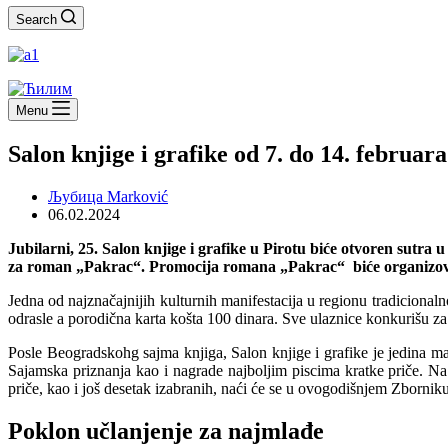
Search
Menu
Salon knjige i grafike od 7. do 14. februara
Љубица Marković
06.02.2024
Jubilarni, 25. Salon knjige i grafike u Pirotu biće otvoren sutra
za roman „Pakrac“. Promocija romana „Pakrac“ biće organizovana
Jedna od najznačajnijih kulturnih manifestacija u regionu tradiciona
odrasle a porodična karta košta 100 dinara. Sve ulaznice konkurišu za 
Posle Beogradskohg sajma knjiga, Salon knjige i grafike je jedina ma
Sajamska priznanja kao i nagrade najboljim piscima kratke priče. Na
priče, kao i još desetak izabranih, naći će se u ovogodišnjem Zborni
Poklon učlanjenje za najmlađe