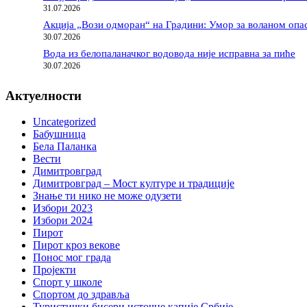
31.07.2026
Акција „Вози одморан“ на Градини: Умор за воланом опас
30.07.2026
Вода из белопаланачког водовода није исправна за пиће
30.07.2026
Актуелности
Uncategorized
Бабушница
Бела Паланка
Вести
Димитровград
Димитровград – Мост културе и традиције
Знање ти нико не може одузети
Избори 2023
Избори 2024
Пирот
Пирот кроз векове
Понос мог града
Пројекти
Спорт у школе
Спортом до здравља
Туристички бисери источне капије Србије