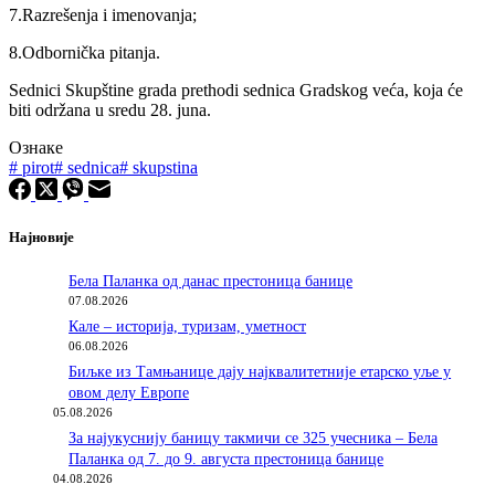
7.Razrešenja i imenovanja;
8.Odbornička pitanja.
Sednici Skupštine grada prethodi sednica Gradskog veća, koja će
biti održana u sredu 28. juna.
Ознаке
#
pirot
#
sednica
#
skupstina
Најновије
Бела Паланка од данас престоница банице
07.08.2026
Кале – историја, туризам, уметност
06.08.2026
Биљке из Тамњанице дају најквалитетније етарско уље у
овом делу Европе
05.08.2026
За најукуснију баницу такмичи се 325 учесника – Бела
Паланка од 7. до 9. августа престоница банице
04.08.2026