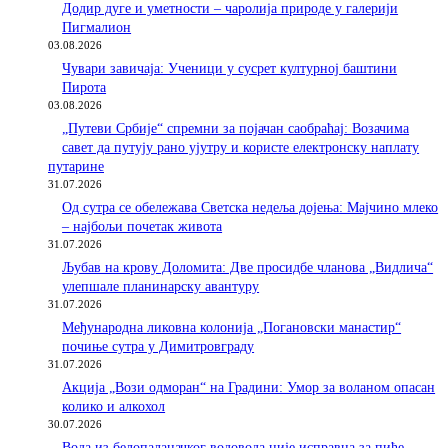
Додир дуге и уметности – чаролија природе у галерији
Пигмалион
03.08.2026
Чувари завичаја: Ученици у сусрет културној баштини
Пирота
03.08.2026
„Путеви Србије“ спремни за појачан саобраћај: Возачима
савет да путују рано ујутру и користе електронску наплату
путарине
31.07.2026
Од сутра се обележава Светска недеља дојења: Мајчино млеко
– најбољи почетак живота
31.07.2026
Љубав на крову Доломита: Две просидбе чланова „Видлича“
улепшале планинарску авантуру
31.07.2026
Међународна ликовна колонија „Погановски манастир“
почиње сутра у Димитровграду
31.07.2026
Акција „Вози одморан“ на Градини: Умор за воланом опасан
колико и алкохол
30.07.2026
Вода из белопаланачког водовода није исправна за пиће