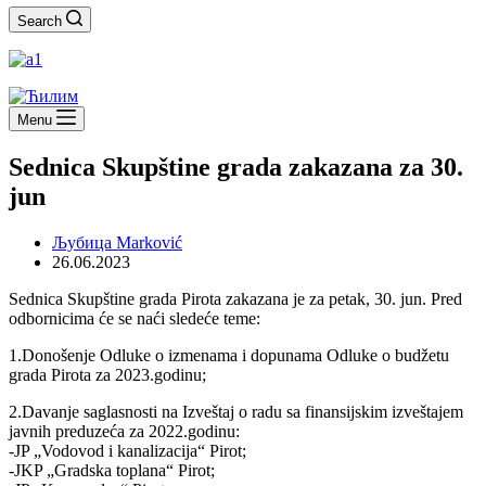
Search
Menu
Sednica Skupštine grada zakazana za 30.
jun
Љубица Marković
26.06.2023
Sednica Skupštine grada Pirota zakazana je za petak, 30. jun. Pred
odbornicima će se naći sledeće teme:
1.Donošenje Odluke o izmenama i dopunama Odluke o budžetu
grada Pirota za 2023.godinu;
2.Davanje saglasnosti na Izveštaj o radu sa finansijskim izveštajem
javnih preduzeća za 2022.godinu:
-JP „Vodovod i kanalizacija“ Pirot;
-JKP „Gradska toplana“ Pirot;