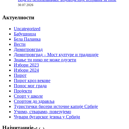
30.07.2026
Актуелности
Uncategorized
Бабушница
Бела Паланка
Вести
Димитровград
Димитровград – Мост културе и традиције
Знање ти нико не може одузети
Избори 2023
Избори 2024
Пирот
Пирот кроз векове
Понос мог града
Пројекти
Спорт у школе
Спортом до здравља
Туристички бисери источне капије Србије
Учимо, стварамо, повезујемо
Чувари бугарског језика у Србији
Најчитаније