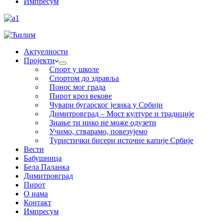
Импресум
Актуелности
Пројекти
Спорт у школе
Спортом до здравља
Понос мог града
Пирот кроз векове
Чувари бугарског језика у Србији
Димитровград – Мост културе и традиције
Знање ти нико не може одузети
Учимо, стварамо, повезујемо
Туристички бисери источне капије Србије
Вести
Бабушница
Бела Паланка
Димитровград
Пирот
О нама
Контакт
Импресум