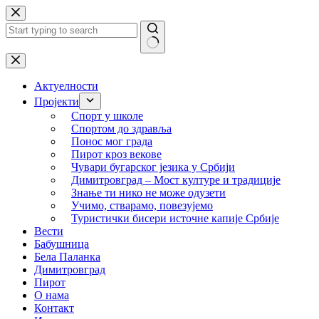
Skip
to
content
No
results
Актуелности
Пројекти
Спорт у школе
Спортом до здравља
Понос мог града
Пирот кроз векове
Чувари бугарског језика у Србији
Димитровград – Мост културе и традиције
Знање ти нико не може одузети
Учимо, стварамо, повезујемо
Туристички бисери источне капије Србије
Вести
Бабушница
Бела Паланка
Димитровград
Пирот
О нама
Контакт