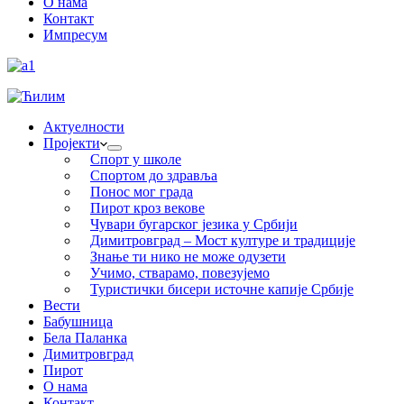
О нама
Контакт
Импресум
Актуелности
Пројекти
Спорт у школе
Спортом до здравља
Понос мог града
Пирот кроз векове
Чувари бугарског језика у Србији
Димитровград – Мост културе и традиције
Знање ти нико не може одузети
Учимо, стварамо, повезујемо
Туристички бисери источне капије Србије
Вести
Бабушница
Бела Паланка
Димитровград
Пирот
О нама
Контакт