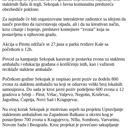
staklenih flaša ili tegli, Sekopak i Javna komunalna preduzeća
obezbediće poklone.
Za najmlađe će biti organizovane interaktivne radionice sa idejom da
nauče pravilno da razvrstavaju otpada, ali i da na kreativan način,
kroz crtanje i bojenje, predstave kontejnere “zvona” koja su
postavljena u njihovom gradu.
Akcija u Pirotu održaće se 27.juna u parku tvrđave Kale sa
početkom u 12h.
Povod za kampanju Sekopak karavan je postavka zvona za staklenu
ambalažu i edukacija građana o korišćenju istih, kao i važnosti
reciklaže staklene ambalaže.
Početkom godine Sekopak je raspisao javni poziv za dodelu 800
zvona za staklenu ambalažu na koji se odazvao veliki broj lokalnih
samouprava. Do sada je kroz javni poziv podeljeno 600 zvona u 12
gradova u Srbiji – Pirot, Vršac, Valjevo, Negotin, Kruševac,
Jagodina, Ćuprija, Novi Sad i Kragujevac.
Na ovaj korak Sekopak je motivisao uspeh na projektu Upravljanje
staklenom ambalažom na Zapadnom Balkanu u okviru kog je
postavljeno 700 zvona u Kragujevcu, NIšu, Somboru, Varvarinu,
Novom Sadu i Beogradu. Kroz projekat je povećano sakupljanje