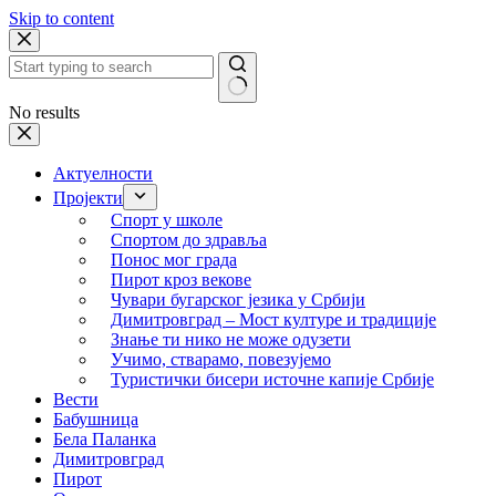
Skip to content
No results
Актуелности
Пројекти
Спорт у школе
Спортом до здравља
Понос мог града
Пирот кроз векове
Чувари бугарског језика у Србији
Димитровград – Мост културе и традиције
Знање ти нико не може одузети
Учимо, стварамо, повезујемо
Туристички бисери источне капије Србије
Вести
Бабушница
Бела Паланка
Димитровград
Пирот