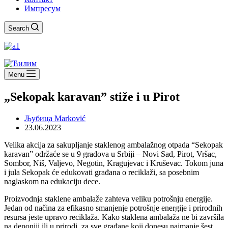
Импресум
Search
Menu
„Sekopak karavan” stiže i u Pirot
Љубица Marković
23.06.2023
Velika akcija za sakupljanje staklenog ambalažnog otpada “Sekopak
karavan” održaće se u 9 gradova u Srbiji – Novi Sad, Pirot, Vršac,
Sombor, Niš, Valjevo, Negotin, Kragujevac i Kruševac. Tokom juna
i jula Sekopak će edukovati građana o reciklaži, sa posebnim
naglaskom na edukaciju dece.
Proizvodnja staklene ambalaže zahteva veliku potrošnju energije.
Jedan od načina za efikasno smanjenje potrošnje energije i prirodnih
resursa jeste upravo reciklaža. Kako staklena ambalaža ne bi završila
na deponiji ili u prirodi, za sve građane koji donesu najmanje šest