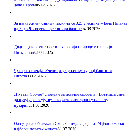
делу Европе
05.08.2026
За најукуснију баницу такмичи се 325 учесника – Бела Паланка
од 7. до 9. августа престоница банице
04.08.2026
Додир дуге и уметности – чаролија природе у галерији
Пигмалион
03.08.2026
Чувари завичаја: Ученици у сусрет културној баштини
Пирота
03.08.2026
„Путеви Србије“ спремни за појачан саобраћај: Возачима савет
да путују рано ујутру и користе електронску наплату
путарине
31.07.2026
Од сутра се обележава Светска недеља дојења: Мајчино млеко –
најбољи почетак живота
31.07.2026