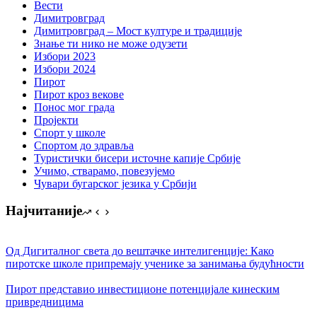
Вести
Димитровград
Димитровград – Мост културе и традиције
Знање ти нико не може одузети
Избори 2023
Избори 2024
Пирот
Пирот кроз векове
Понос мог града
Пројекти
Спорт у школе
Спортом до здравља
Туристички бисери источне капије Србије
Учимо, стварамо, повезујемо
Чувари бугарског језика у Србији
Најчитаније
Од Дигиталног света до вештачке интелигенције: Како
пиротске школе припремају ученике за занимања будућности
Пирот представио инвестиционе потенцијале кинеским
привредницима