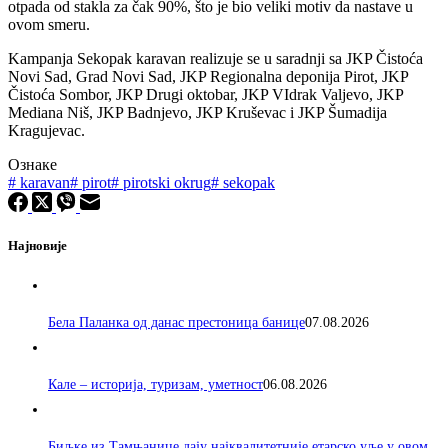
otpada od stakla za čak 90%, što je bio veliki motiv da nastave u
ovom smeru.
Kampanja Sekopak karavan realizuje se u saradnji sa JKP Čistoća
Novi Sad, Grad Novi Sad, JKP Regionalna deponija Pirot, JKP
Čistoća Sombor, JKP Drugi oktobar, JKP VIdrak Valjevo, JKP
Mediana Niš, JKP Badnjevo, JKP Kruševac i JKP Šumadija
Kragujevac.
Ознаке
#
karavan
#
pirot
#
pirotski okrug
#
sekopak
Најновије
Бела Паланка од данас престоница банице
07.08.2026
Кале – историја, туризам, уметност
06.08.2026
Биљке из Тамњанице дају најквалитетније етарско уље у овом