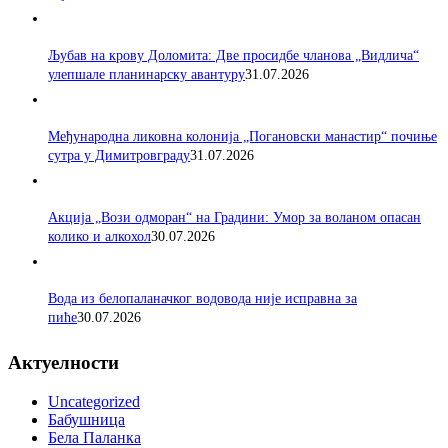
Љубав на крову Доломита: Две просидбе чланова „Видлича“
улепшале планинарску авантуру
31.07.2026
Међународна ликовна колонија „Погановски манастир“ почиње
сутра у Димитровграду
31.07.2026
Акција „Вози одморан“ на Градини: Умор за воланом опасан
колико и алкохол
30.07.2026
Вода из белопаланачког водовода није исправна за
пиће
30.07.2026
Актуелности
Uncategorized
Бабушница
Бела Паланка