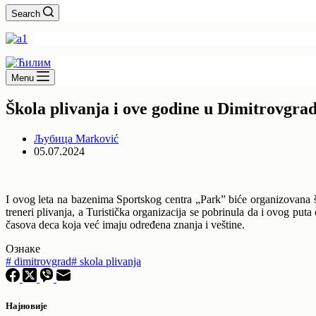
Search
Menu
Škola plivanja i ove godine u Dimitrovgra
Љубица Marković
05.07.2024
I ovog leta na bazenima Sportskog centra „Park” biće organizovana šk
treneri plivanja, a Turistička organizacija se pobrinula da i ovog pu
časova deca koja već imaju određena znanja i veštine.
Ознаке
#
dimitrovgrad
#
skola plivanja
Најновије