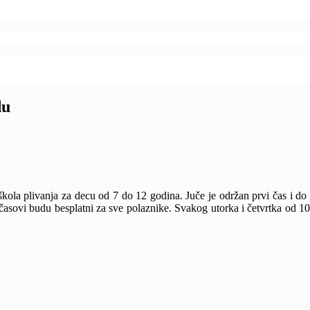
du
ola plivanja za decu od 7 do 12 godina. Juče je održan prvi čas i do 
ta časovi budu besplatni za sve polaznike. Svakog utorka i četvrtka od 1