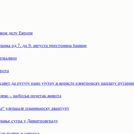
овом делу Европе
ланка од 7. до 9. августа престоница банице
игмалион
ирота
савет да путују рано ујутру и користе електронску наплату путарин
леко – најбољи почетак живота
а“ улепшале планинарску авантуру
очиње сутра у Димитровграду
ан колико и алкохол