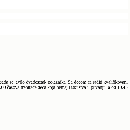
sada se javilo dvadesetak polaznika. Sa decom će raditi kvalifikovani
0.00 časova treniraće deca koja nemaju iskustva u plivanju, a od 10.45