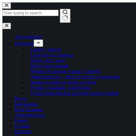
Skip
to
content
No
results
Актуелности
Пројекти
Спорт у школе
Спортом до здравља
Понос мог града
Пирот кроз векове
Чувари бугарског језика у Србији
Димитровград – Мост културе и традиције
Знање ти нико не може одузети
Учимо, стварамо, повезујемо
Туристички бисери источне капије Србије
Вести
Бабушница
Бела Паланка
Димитровград
Пирот
О нама
Контакт