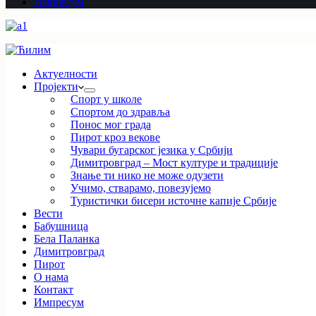
Импресум
Актуелности
Пројекти
Спорт у школе
Спортом до здравља
Понос мог града
Пирот кроз векове
Чувари бугарског језика у Србији
Димитровград – Мост културе и традиције
Знање ти нико не може одузети
Учимо, стварамо, повезујемо
Туристички бисери источне капије Србије
Вести
Бабушница
Бела Паланка
Димитровград
Пирот
О нама
Контакт
Импресум