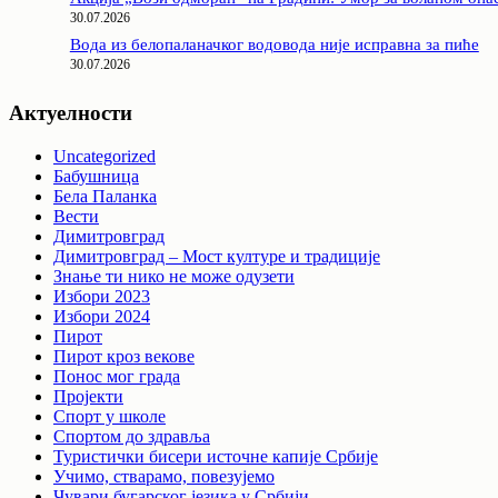
30.07.2026
Вода из белопаланачког водовода није исправна за пиће
30.07.2026
Актуелности
Uncategorized
Бабушница
Бела Паланка
Вести
Димитровград
Димитровград – Мост културе и традиције
Знање ти нико не може одузети
Избори 2023
Избори 2024
Пирот
Пирот кроз векове
Понос мог града
Пројекти
Спорт у школе
Спортом до здравља
Туристички бисери источне капије Србије
Учимо, стварамо, повезујемо
Чувари бугарског језика у Србији