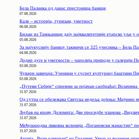
Бела Паланка од данас престоница банице
07.08.2026
Кале – историја, туризам, уметност
06.08.2026
Биљке из Тамњанице дају најквалитетније етарско уље у 
05.08.2026
За најукуснију баницу такмичи се 325 учесника – Бела Па
04.08.2026
Додир дуге и уметности – чаролија природе у галерији П
03.08.2026
Чувари завичаја: Ученици у сусрет културној баштини П
03.08.2026
„Путеви Србије“ спремни за појачан саобраћај: Возачима 
31.07.2026
Од сутра се обележава Светска недеља дојења: Мајчино м
31.07.2026
Љубав на крову Доломита: Две просидбе чланова „Видлич
31.07.2026
Међународна ликовна колонија „Погановски манастир“ п
31.07.2026
Акција „Вози одморан“ на Градини: Умор за воланом опас