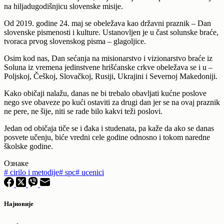
na hiljadugodišnjicu slovenske misije.
Od 2019. godine 24. maj se obeležava kao državni praznik – Dan
slovenske pismenosti i kulture. Ustanovljen je u čast solunske braće,
tvoraca prvog slovenskog pisma – glagoljice.
Osim kod nas, Dan sećanja na misionarstvo i vizionarstvo braće iz
Soluna iz vremena jedinstvene hrišćanske crkve obeležava se i u –
Poljskoj, Češkoj, Slovačkoj, Rusiji, Ukrajini i Severnoj Makedoniji.
Kako običaji nalažu, danas ne bi trebalo obavljati kućne poslove
nego sve obaveze po kući ostaviti za drugi dan jer se na ovaj praznik
ne pere, ne šije, niti se rade bilo kakvi teži poslovi.
Jedan od običaja tiče se i đaka i studenata, pa kaže da ako se danas
posvete učenju, biće vredni cele godine odnosno i tokom naredne
školske godine.
Ознаке
#
cirilo i metodije
#
spc
#
ucenici
Најновије