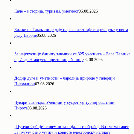
Кале – историја, туризам, уметност
06.08.2026
Биљке из Тамњанице дају најквалитетније етарско уље у овом
делу Европе
05.08.2026
За најукуснију баницу такмичи се 325 учесника – Бела Паланка
од 7. до 9. августа престоница банице
04.08.2026
Додир дуге и уметности – чаролија природе у галерији
Пигмалион
03.08.2026
Чувари завичаја: Ученици у сусрет културној баштини
Пирота
03.08.2026
„Путеви Србије“ спремни за појачан саобраћај: Возачима савет
да путују рано ујутру и користе електронску наплату