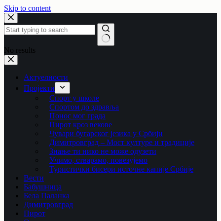
Skip to content
No results
Актуелности
Пројекти
Спорт у школе
Спортом до здравља
Понос мог града
Пирот кроз векове
Чувари бугарског језика у Србији
Димитровград – Мост културе и традиције
Знање ти нико не може одузети
Учимо, стварамо, повезујемо
Туристички бисери источне капије Србије
Вести
Бабушница
Бела Паланка
Димитровград
Пирот