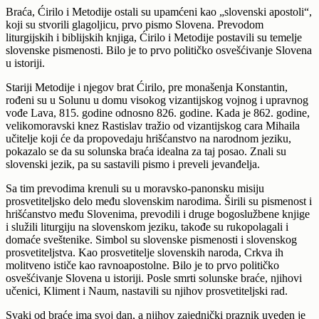
Braća, Ćirilo i Metodije ostali su upamćeni kao „slovenski apostoli“,
koji su stvorili glagoljicu, prvo pismo Slovena. Prevodom
liturgijskih i biblijskih knjiga, Ćirilo i Metodije postavili su temelje
slovenske pismenosti. Bilo je to prvo političko osvešćivanje Slovena
u istoriji.
Stariji Metodije i njegov brat Ćirilo, pre monašenja Konstantin,
rođeni su u Solunu u domu visokog vizantijskog vojnog i upravnog
vođe Lava, 815. godine odnosno 826. godine. Kada je 862. godine,
velikomoravski knez Rastislav tražio od vizantijskog cara Mihaila
učitelje koji će da propovedaju hrišćanstvo na narodnom jeziku,
pokazalo se da su solunska braća idealna za taj posao. Znali su
slovenski jezik, pa su sastavili pismo i preveli jevanđelja.
Sa tim prevodima krenuli su u moravsko-panonsku misiju
prosvetiteljsko delo među slovenskim narodima. Širili su pismenost i
hrišćanstvo među Slovenima, prevodili i druge bogoslužbene knjige
i služili liturgiju na slovenskom jeziku, takođe su rukopolagali i
domaće sveštenike. Simbol su slovenske pismenosti i slovenskog
prosvetiteljstva. Kao prosvetitelje slovenskih naroda, Crkva ih
molitveno ističe kao ravnoapostolne. Bilo je to prvo političko
osvešćivanje Slovena u istoriji. Posle smrti solunske braće, njihovi
učenici, Kliment i Naum, nastavili su njihov prosvetiteljski rad.
Svaki od braće ima svoj dan, a njihov zajednički praznik uveden je