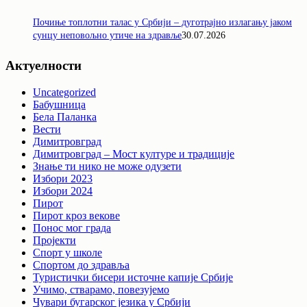
Почиње топлотни талас у Србији – дуготрајно излагању јаком
сунцу неповољно утиче на здравље
30.07.2026
Актуелности
Uncategorized
Бабушница
Бела Паланка
Вести
Димитровград
Димитровград – Мост културе и традиције
Знање ти нико не може одузети
Избори 2023
Избори 2024
Пирот
Пирот кроз векове
Понос мог града
Пројекти
Спорт у школе
Спортом до здравља
Туристички бисери источне капије Србије
Учимо, стварамо, повезујемо
Чувари бугарског језика у Србији