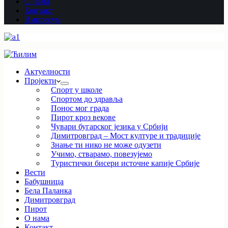
О нама
Контакт
Импресум
Актуелности
Пројекти
Спорт у школе
Спортом до здравља
Понос мог града
Пирот кроз векове
Чувари бугарског језика у Србији
Димитровград – Мост културе и традиције
Знање ти нико не може одузети
Учимо, стварамо, повезујемо
Туристички бисери источне капије Србије
Вести
Бабушница
Бела Паланка
Димитровград
Пирот
О нама
Контакт