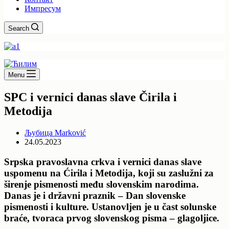
Импресум
Search
Menu
SPC i vernici danas slave Čirila i
Metodija
Љубица Marković
24.05.2023
Srpska pravoslavna crkva i vernici danas slave
uspomenu na Ćirila i Metodija, koji su zaslužni za
širenje pismenosti među slovenskim narodima.
Danas je i državni praznik – Dan slovenske
pismenosti i kulture. Ustanovljen je u čast solunske
braće, tvoraca prvog slovenskog pisma – glagoljice.