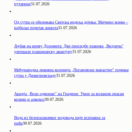
путарине
31.07.2026
Од сутра се обележава Светска недеља дојења: Мајчино млеко –
најбољи почетак живота
31.07.2026
Љубав на крову Доломита: Две просидбе чланова „Видлича“
улепшале планинарску авантуру
31.07.2026
Међународна ликовна колонија „Погановски манастир“ почиње
сутра у Димитровграду
31.07.2026
Акција „Вози одморан“ на Градини: Умор за воланом опасан
колико и алкохол
30.07.2026
Вода из белопаланачког водовода није исправна за
пиће
30.07.2026