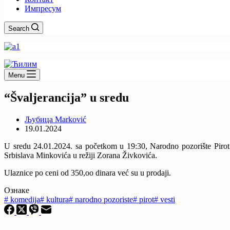
Импресум
Search
Menu
“Švaljerancija” u sredu
Љубица Marković
19.01.2024
U sredu 24.01.2024. sa početkom u 19:30, Narodno pozorište Pir
Srbislava Minkovića u režiji Zorana Živkovića.
Ulaznice po ceni od 350,oo dinara već su u prodaji.
Ознаке
#
komedija
#
kultura
#
narodno pozoriste
#
pirot
#
vesti