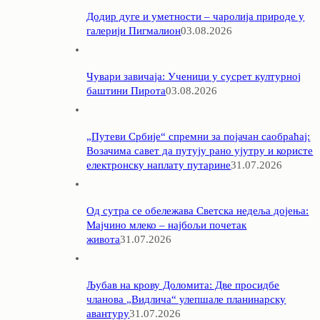
Додир дуге и уметности – чаролија природе у
галерији Пигмалион
03.08.2026
Чувари завичаја: Ученици у сусрет културној
баштини Пирота
03.08.2026
„Путеви Србије“ спремни за појачан саобраћај:
Возачима савет да путују рано ујутру и користе
електронску наплату путарине
31.07.2026
Од сутра се обележава Светска недеља дојења:
Мајчино млеко – најбољи почетак
живота
31.07.2026
Љубав на крову Доломита: Две просидбе
чланова „Видлича“ улепшале планинарску
авантуру
31.07.2026