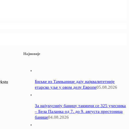
Најновије
Биљке из Тамњанице дају најквалитетније
ekstu
етарско уље у овом делу Европе
05.08.2026
За најукуснију баницу такмичи се 325 учесника
– Бела Паланка од 7. до 9. августа престоница
банице
04.08.2026