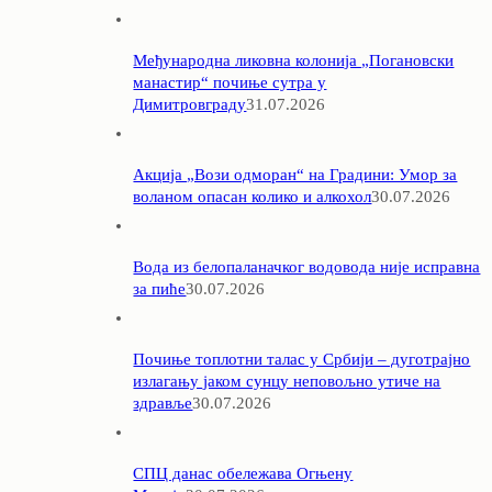
Међународна ликовна колонија „Погановски
манастир“ почиње сутра у
Димитровграду
31.07.2026
Акција „Вози одморан“ на Градини: Умор за
воланом опасан колико и алкохол
30.07.2026
Вода из белопаланачког водовода није исправна
за пиће
30.07.2026
Почиње топлотни талас у Србији – дуготрајно
излагању јаком сунцу неповољно утиче на
здравље
30.07.2026
СПЦ данас обележава Огњену