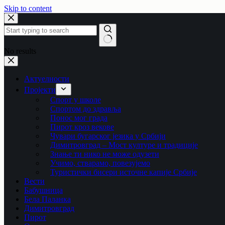
Skip to content
No results
Актуелности
Пројекти
Спорт у школе
Спортом до здравља
Понос мог града
Пирот кроз векове
Чувари бугарског језика у Србији
Димитровград – Мост културе и традиције
Знање ти нико не може одузети
Учимо, стварамо, повезујемо
Туристички бисери источне капије Србије
Вести
Бабушница
Бела Паланка
Димитровград
Пирот