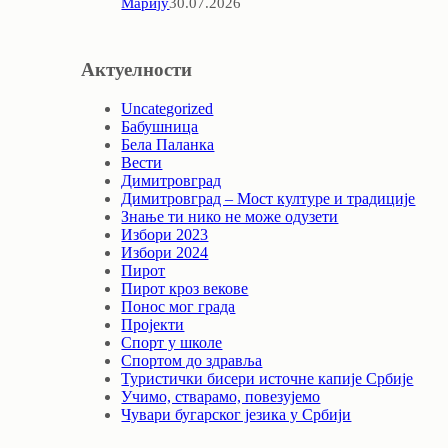
Марију
30.07.2026
Актуелности
Uncategorized
Бабушница
Бела Паланка
Вести
Димитровград
Димитровград – Мост културе и традиције
Знање ти нико не може одузети
Избори 2023
Избори 2024
Пирот
Пирот кроз векове
Понос мог града
Пројекти
Спорт у школе
Спортом до здравља
Туристички бисери источне капије Србије
Учимо, стварамо, повезујемо
Чувари бугарског језика у Србији