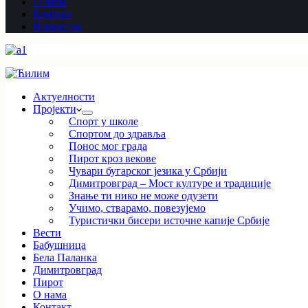
О нама
Контакт
Импресум
Актуелности
Пројекти
Спорт у школе
Спортом до здравља
Понос мог града
Пирот кроз векове
Чувари бугарског језика у Србији
Димитровград – Мост културе и традиције
Знање ти нико не може одузети
Учимо, стварамо, повезујемо
Туристички бисери источне капије Србије
Вести
Бабушница
Бела Паланка
Димитровград
Пирот
О нама
Контакт