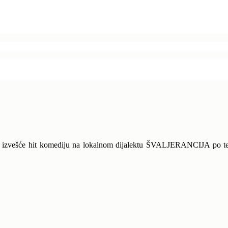
ot izvešće hit komediju na lokalnom dijalektu ŠVALJERANCIJA po t