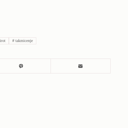
irot
#
takmicenje