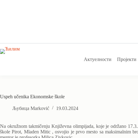
Skip
to
content
Актуелности
Пројекти
Uspeh učenika Ekonomske škole
Љубица Marković
19.03.2024
Na okružnom takmičenju Književna olimpijada, koje je održano 17.3.
škole Pirot, Mladen Mitic , osvojio je prvo mesto sa maksimalnim br
mentor je profesorka Milica Zivkovic .