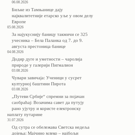
06.08.2026
Биљке из Тамњанице дају
најквалитетније етарско уље у овом делу
Европе
05.08.2026
За најукуснију баницу такмичи се 325
учесника – Бела Паланка од 7. до 9.
августа престоница банице
04.08.2026
Додир дуге и уметности – чаролија
природе у галерији Пигмалион
03.08.2026
Чувари завичаја: Ученици у сусрет
културној баштини Пирота
03.08.2026
„Путеви Србије“ спремни за појачан
саобраћај: Возачима савет да путују
рано ујутру и користе електронску
наплату путарине
31.07.2026
Од сутра се обележава Светска недеља
дојења: Мајчино млеко – најбољи