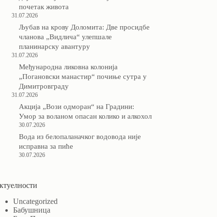
почетак живота
31.07.2026
Љубав на крову Доломита: Две просидбе
чланова „Видлича“ улепшале
планинарску авантуру
31.07.2026
Међународна ликовна колонија
„Погановски манастир“ почиње сутра у
Димитровграду
31.07.2026
Акција „Вози одморан“ на Градини:
Умор за воланом опасан колико и алкохол
30.07.2026
Вода из белопаланачког водовода није
исправна за пиће
30.07.2026
ктуелности
Uncategorized
Бабушница