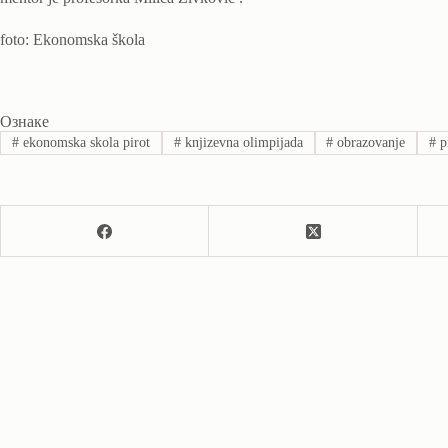
foto: Ekonomska škola
Ознаке
#
ekonomska skola pirot
#
knjizevna olimpijada
#
obrazovanje
#
p