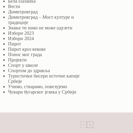
Бела Паланка
Вести
Димитровград
Димитровград – Мост културе и
традиције
Знање ти нико не може одузети
Избори 2023
Избори 2024
Пирот
Пирот кроз векове
Понос мог града
Пројекти
Спорт у школе
Спортом до здравља
Туристички бисери источне капије
Србије
Учимо, стварамо, повезујемо
Чувари бугарског језика у Србији