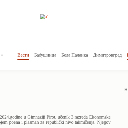
Вести
Бабушница
Бела Паланка
Димитровград
Н
2024.godine u Gimnaziji Pirot, učenik 3.razreda Ekonomske
ojem poena i plasman za republički nivo takmičenja. Njegov