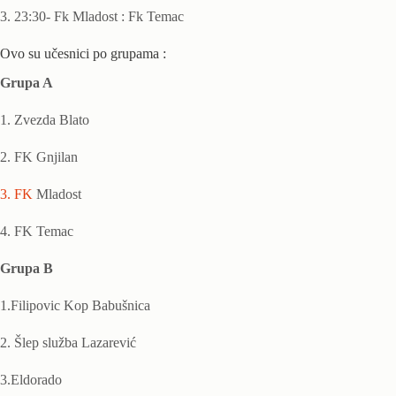
3. 23:30- Fk Mladost : Fk Temac
Ovo su učesnici po grupama :
Grupa A
1. Zvezda Blato
2. FK Gnjilan
3. FK
Mladost
4. FK Temac
Grupa B
1.Filipovic Kop Babušnica
2. Šlep služba Lazarević
3.Eldorado