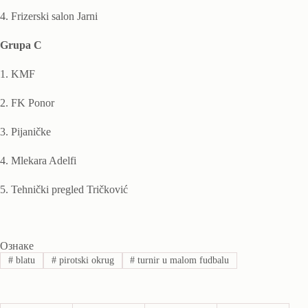
4. Frizerski salon Jarni
Grupa C
1. KMF
2. FK Ponor
3. Pijaničke
4. Mlekara Adelfi
5. Tehnički pregled Tričković
Ознаке
#
blatu
#
pirotski okrug
#
turnir u malom fudbalu