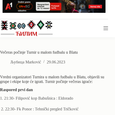
Skip
to
content
Večeras počinje Turnir u malom fudbalu u Blatu
Љубица Marković
29.06.2023
Vredni organizatori Turnira u malom fudbalu u Blatu, objavili su
grupe i ekipe koje će igrati. Turnir počinje večeras igraće:
Raspored prvi dan
1. 21:30- Filipović kop Babušnica : Eldorado
2. 22:30- Fk Ponor : Tehnički pregled Tričković