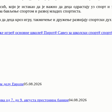
ић, који је истакао да је важно да деца одрастају уз спорт и
за бављење спортом и развој младих спортиста.
да деца кроз игру, такмичење и дружење развијају спортски дух
ке игре
#
основне школе
#
Пирот
#
Савез за школски спорт
#
спорт
ом делу Европе
05.08.2026
ка од 7. до 9. августа престоница банице
04.08.2026