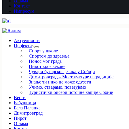
О нама
Контакт
Импресум
Актуелности
Пројекти
Спорт у школе
Спортом до здравља
Понос мог града
Пирот кроз векове
Чувари бугарског језика у Србији
Димитровград – Мост културе и традиције
Знање ти нико не може одузети
Учимо, стварамо, повезујемо
Туристички бисери источне капије Србије
Вести
Бабушница
Бела Паланка
Димитровград
Пирот
О нама
Контакт