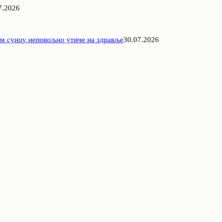
7.2026
ом сунцу неповољно утиче на здравље
30.07.2026