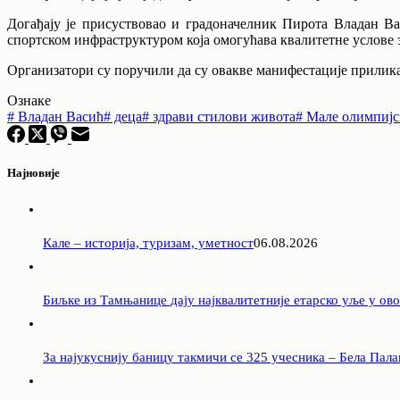
Догађају је присуствовао и градоначелник Пирота Владан Вас
спортском инфраструктуром која омогућава квалитетне услове 
Организатори су поручили да су овакве манифестације прилика 
Ознаке
#
Владан Васић
#
деца
#
здрави стилови живота
#
Мале олимпијс
Најновије
Кале – историја, туризам, уметност
06.08.2026
Биљке из Тамњанице дају најквалитетније етарско уље у ов
За најукуснију баницу такмичи се 325 учесника – Бела Палан