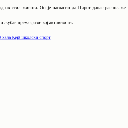
 здрав стил живота. Он је нагласио да Пирот данас располаже
 и љубав према физичкој активности.
#
хала Кеј
#
школски спорт