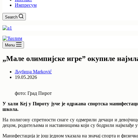
Импресум
Search
Menu
„Мале олимпијске игре” окупиле најмл
Љубица Marković
19.05.2026
фото: Град Пирот
У хали Кеј у Пироту јуче је одржана спортска манифестаци
школа.
На полигону спретности снаге су одмерили дечаци и девојчице 
децом, родитељима и наставницима који су бодрили најмлађе у
Манифестација је још једном указала на значај спорта и физичк