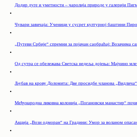
Додир дуге и уметности – чаролија природе у галерији Пиг
Чувари завичаја: Ученици у сусрет културној баштини Пир
„Путеви Србије“ спремни за појачан саобраћај: Возачима са
Од сутра се обележава Светска недеља дојења: Мајчино мле
Љубав на крову Доломита: Две просидбе чланова „Видлича“
Међународна ликовна колонија „Погановски манастир“ поч
Акција „Вози одморан“ на Градини: Умор за воланом опасан