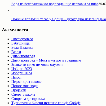
Вода из белопаланачког водовода није исправна за пиће
30.0
Почиње топлотни талас у Србији – дуготрајно излагању јак
Актуелности
Uncategorized
Бабушница
Бела Паланка
Вести
Димитровград
Димитровград – Мост културе и традиције
Знање ти нико не може одузети
Избори 2023
Избори 2024
Пирот
Пирот кроз векове
Понос мог града
Пројекти
Спорт у школе
Спортом до здравља
Туристички бисери источне капије Србије