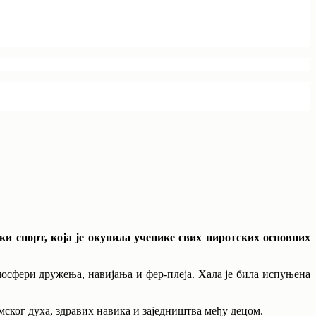
ки спорт, која је окупила ученике свих пиротских основних
тмосфери дружења, навијања и фер-плеја. Хала је била испуњена
имског духа, здравих навика и заједништва међу децом.