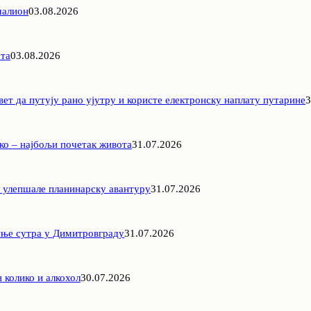
малион
03.08.2026
ота
03.08.2026
вет да путују рано ујутру и користе електронску наплату путарине
3
ко – најбољи почетак живота
31.07.2026
 улепшале планинарску авантуру
31.07.2026
иње сутра у Димитровграду
31.07.2026
 колико и алкохол
30.07.2026