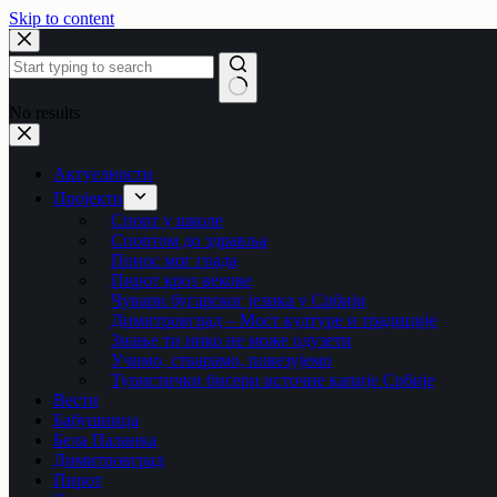
Skip to content
No results
Актуелности
Пројекти
Спорт у школе
Спортом до здравља
Понос мог града
Пирот кроз векове
Чувари бугарског језика у Србији
Димитровград – Мост културе и традиције
Знање ти нико не може одузети
Учимо, стварамо, повезујемо
Туристички бисери источне капије Србије
Вести
Бабушница
Бела Паланка
Димитровград
Пирот