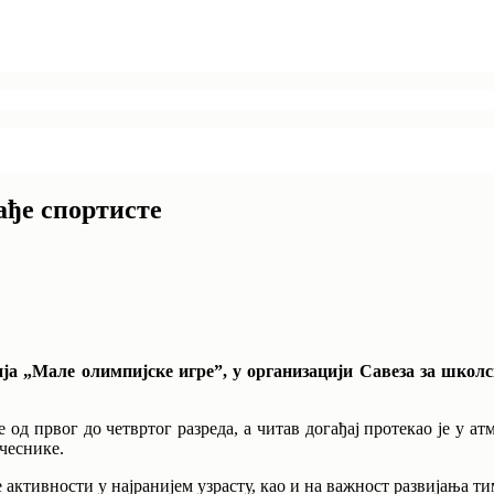
ађе спортисте
ја „Мале олимпијске игре”, у организацији Савеза за школс
од првог до четвртог разреда, а читав догађај протекао је у а
чеснике.
е активности у најранијем узрасту, као и на важност развијања т