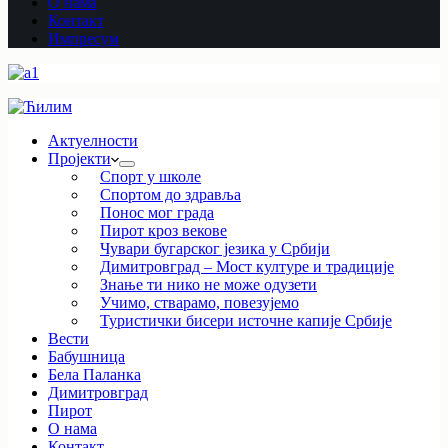
О нама
Контакт
Импресум
Актуелности
Пројекти
Спорт у школе
Спортом до здравља
Понос мог града
Пирот кроз векове
Чувари бугарског језика у Србији
Димитровград – Мост културе и традиције
Знање ти нико не може одузети
Учимо, стварамо, повезујемо
Туристички бисери источне капије Србије
Вести
Бабушница
Бела Паланка
Димитровград
Пирот
О нама
Контакт