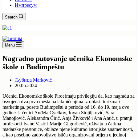
Импресум
Search
Menu
Nagradno putovanje učenika Ekonomske
škole u Budimpeštu
Љубица Marković
20.05.2024
Učenici Ekonomske škole Pirot imaju privilegiju da, kao nagradu za
osvojena dva prva mesta na takmičenjima iz oblasti turizma i
marketinga, posete Budimpeštu u periodu od 16. do 19. maja ove
godine. Učenici Anđela Cvetkov, Jovan Stojiljković, Sara
Manojlović, Aleksandra Ćirić, Anja Živković i Ana Antić, u pratnji
profesorki Ivane Vasić i Marije Gligorijević, uživaju u čarima
mađarske prestonice, obilaze njene kulturno-istorijske znamenitosti,
a kao posebno zadovoljstvo ističu organizovani prijem u jedinoj