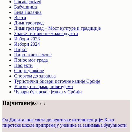
Uncategorized
Бабушница
Бела Паланка
Вести
Димитровград
Димитровград – Мост културе и традиције
Знање ти нико не може одузети
Избори 2023
Избори 2024
Пирот
Пирот кроз векове
Понос мог града
Пројекти
Спорт у школе
Спортом до здравља
Туристички бисери источне капије Србије
Учимо, стварамо, повезујемо
Чувари бугарског језика у Србији
Најчитаније
Од Дигиталног света до вештачке интелигенције: Како
пиротске школе припремају ученике за занимања будућности