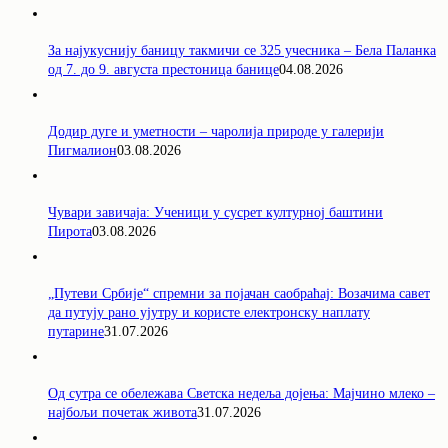
За најукуснију баницу такмичи се 325 учесника – Бела Паланка
од 7. до 9. августа престоница банице
04.08.2026
Додир дуге и уметности – чаролија природе у галерији
Пигмалион
03.08.2026
Чувари завичаја: Ученици у сусрет културној баштини
Пирота
03.08.2026
„Путеви Србије“ спремни за појачан саобраћај: Возачима савет
да путују рано ујутру и користе електронску наплату
путарине
31.07.2026
Од сутра се обележава Светска недеља дојења: Мајчино млеко –
најбољи почетак живота
31.07.2026