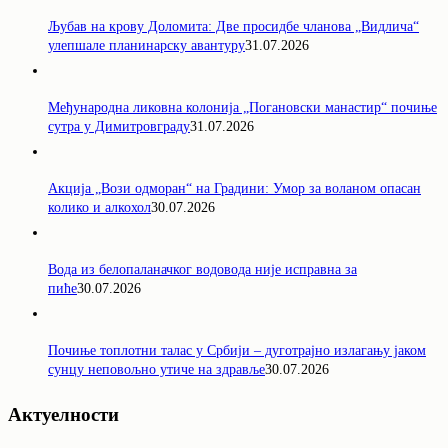
Љубав на крову Доломита: Две просидбе чланова „Видлича“
улепшале планинарску авантуру
31.07.2026
Међународна ликовна колонија „Погановски манастир“ почиње
сутра у Димитровграду
31.07.2026
Акција „Вози одморан“ на Градини: Умор за воланом опасан
колико и алкохол
30.07.2026
Вода из белопаланачког водовода није исправна за
пиће
30.07.2026
Почиње топлотни талас у Србији – дуготрајно излагању јаком
сунцу неповољно утиче на здравље
30.07.2026
Актуелности