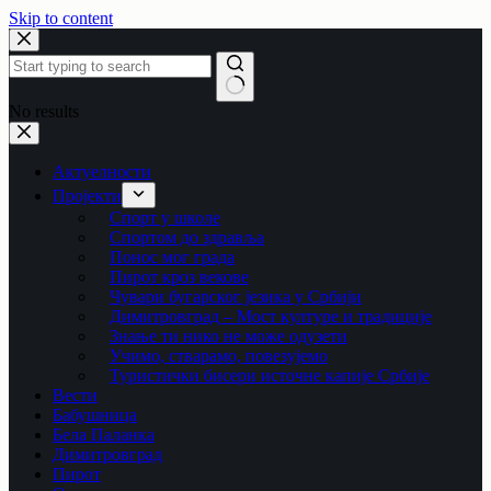
Skip to content
No results
Актуелности
Пројекти
Спорт у школе
Спортом до здравља
Понос мог града
Пирот кроз векове
Чувари бугарског језика у Србији
Димитровград – Мост културе и традиције
Знање ти нико не може одузети
Учимо, стварамо, повезујемо
Туристички бисери источне капије Србије
Вести
Бабушница
Бела Паланка
Димитровград
Пирот