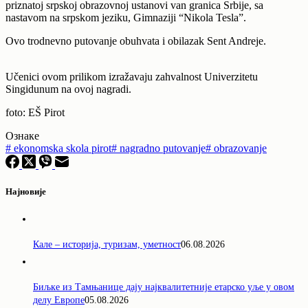
priznatoj srpskoj obrazovnoj ustanovi van granica Srbije, sa
nastavom na srpskom jeziku, Gimnaziji “Nikola Tesla”.
Ovo trodnevno putovanje obuhvata i obilazak Sent Andreje.
Učenici ovom prilikom izražavaju zahvalnost Univerzitetu
Singidunum na ovoj nagradi.
foto: EŠ Pirot
Ознаке
#
ekonomska skola pirot
#
nagradno putovanje
#
obrazovanje
Најновије
Кале – историја, туризам, уметност
06.08.2026
Биљке из Тамњанице дају најквалитетније етарско уље у овом
делу Европе
05.08.2026